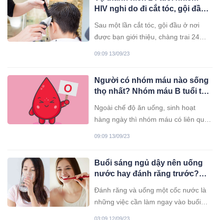
nặng nề đến sức khỏe người bệnh.
HIV nghi do đi cắt tóc, gội đầu
Vậy dấu hiệu báo trước đột quỵ là gì?
ngoài tiệm và cách nhìn của
Sau một lần cắt tóc, gội đầu ở nơi
chuyên gia
được bạn giới thiệu, chàng trai 24
tuổi bị nổi hạch cổ, đi khám thì phát
09:09 13/09/23
hiện bị nhiễm HIV.
Người có nhóm máu nào sống
thọ nhất? Nhóm máu B tuổi thọ
trung bình 77 tuổi, nhóm máu
Ngoài chế độ ăn uống, sinh hoạt
“quốc dân” đứng vị trí đầu
hàng ngày thì nhóm máu có liên quan
mật thiết tới tuổi thọ con người.
09:09 13/09/23
Buổi sáng ngủ dậy nên uống
nước hay đánh răng trước?
Câu trả lời khiến nhiều người
Đánh răng và uống một cốc nước là
ngạc nhiên
những việc cần làm ngay vào buổi
sáng lúc mới ngủ dậy, nhưng việc
03:09 12/09/23