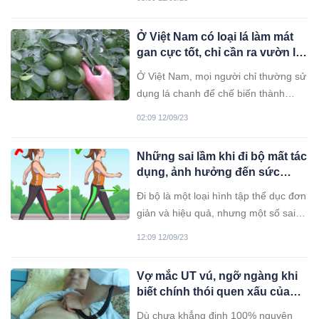
nào nên được thực hiện trước?
Ở Việt Nam có loại lá làm mát
gan cực tốt, chỉ cần ra vườn là
có, ở nước ngoài được “săn
Ở Việt Nam, mọi người chỉ thường sử
đón” với giá tiền triệu
dụng lá chanh để chế biến thành
nước chấm hay rắc lên gà luộc mà ít
02:09 12/09/23
ai biết nó còn có thể làm mát gan
hiệu quả.
Những sai lầm khi đi bộ mất tác
dụng, ảnh hưởng đến sức
khỏe
Đi bộ là một loại hình tập thể dục đơn
giản và hiệu quả, nhưng một số sai
lầm phổ biến có thể cản trở mục tiêu
12:09 12/09/23
và thậm chí làm tăng nguy cơ...
Vợ mắc UT vú, ngỡ ngàng khi
biết chính thói quen xấu của
chồng gây hại cho bản thân
Dù chưa khẳng định 100% nguyên