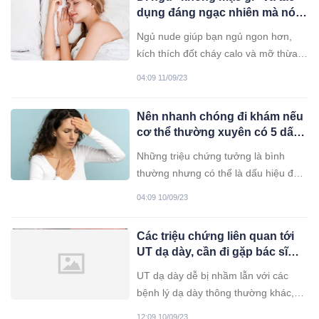
dụng đáng ngạc nhiên mà nó
sẽ mang lại cho cơ thể bạn
Ngủ nude giúp bạn ngủ ngon hơn,
kích thích đốt cháy calo và mỡ thừa,
đồng thời tăng sự tự tin với cơ thể.
04:09 11/09/23
Nên nhanh chóng đi khám nếu
cơ thể thường xuyên có 5 dấu
hiệu này
Những triệu chứng tưởng là bình
thường nhưng có thể là dấu hiệu đầu
tiên của các bệnh lý nguy hiểm hoặc
04:09 10/09/23
mạn tính.
Các triệu chứng liên quan tới
UT dạ dày, cần đi gặp bác sĩ
ngay
UT dạ dày dễ bị nhầm lẫn với các
bệnh lý dạ dày thông thường khác,
do đó bệnh nhân thường được phát
12:09 10/09/23