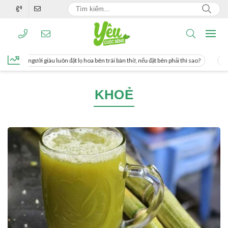
g, người giàu luôn đặt lọ hoa bên trái bàn thờ, nếu đặt bên phải thì sao?
Cách 
KHOẺ