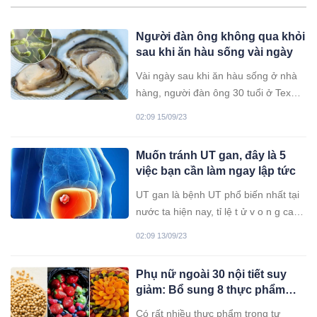
Người đàn ông không qua khỏi
sau khi ăn hàu sống vài ngày
Vài ngày sau khi ăn hàu sống ở nhà
hàng, người đàn ông 30 tuổi ở Texas
(Mỹ) qua đời, nguyên nhân là những
02:09 15/09/23
con hàu anh ăn nhiễm loại vi khuẩn
nguy hiểm.
Muốn tránh UT gan, đây là 5
việc bạn cần làm ngay lập tức
UT gan là bệnh UT phổ biến nhất tại
nước ta hiện nay, tỉ lệ t ử v o n g cao.
Vì thế, bạn nên tiêm vắc xin phòng
02:09 13/09/23
viêm gan B, giảm đường, muối,
không thức khuya…
Phụ nữ ngoài 30 nội tiết suy
giảm: Bổ sung 8 thực phẩm
này để tăng cường estrogen
Có rất nhiều thực phẩm trong tự