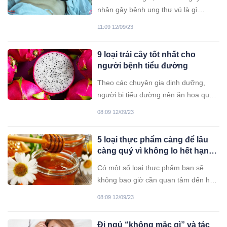
nhân gây bệnh ung thư vú là gì
nhưng các nhà nghiên cứu đã chỉ ra
11:09 12/09/23
một số yếu tố làm gia tăng nguy cơ
mắc căn bệnh này.
9 loại trái cây tốt nhất cho
người bệnh tiểu đường
Theo các chuyên gia dinh dưỡng,
người bị tiểu đường nên ăn hoa quả
có chỉ số đường huyết tối đa ở mức
08:09 12/09/23
69 và càng thấp thì càng tốt. Dưới
đây là danh sách các loại trái cây tốt
5 loại thực phẩm càng để lâu
nhất cho người bệnh tiểu đường.
càng quý vì không lo hết hạn
sử dụng
Có một số loại thực phẩm bạn sẽ
không bao giờ cần quan tâm đến hạn
sử dụng của chúng.
08:09 12/09/23
Đi ngủ “không mặc gì” và tác