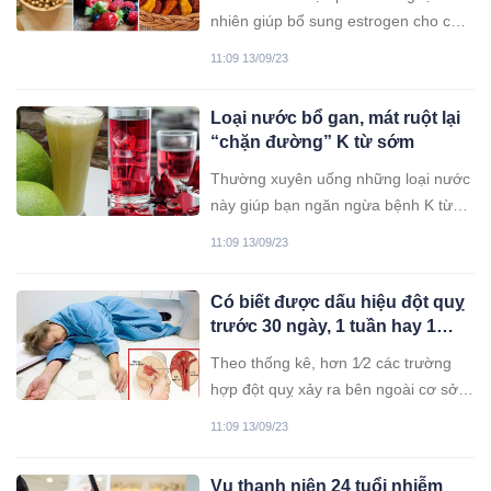
nhiên giúp bổ sung estrogen cho cơ
thể, chị em nên thường xuyên sử
11:09 13/09/23
dụng để tăng cường nội tiết, chống
lão hóa.
Loại nước bổ gan, mát ruột lại
“chặn đường” K từ sớm
Thường xuyên uống những loại nước
này giúp bạn ngăn ngừa bệnh K từ
sớm lại có thể giải độc, thanh lọc cơ
11:09 13/09/23
thể.
Có biết được dấu hiệu đột quỵ
trước 30 ngày, 1 tuần hay 1
ngày không? Và cách sơ cứu
Theo thống kê, hơn 1⁄2 các trường
khi gặp phải
hợp đột quỵ xảy ra bên ngoài cơ sở y
tế. Do đó, việc nhận biết những triệu
11:09 13/09/23
chứng báo trước đột quỵ sẽ góp phần
hạn chế thấp nhất những ảnh hưởng
Vụ thanh niên 24 tuổi nhiễm