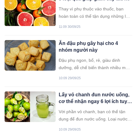
Thay vì phụ thuộc vào thuốc, bạn
hoàn toàn có thể tận dụng những loại
quả quen thuộc, dễ tìm để giảm bớt
11:09 30/09/25
và ngăn ngừa các triệu chứng khó
chịu này một cách tự nhiên.
Ăn đậu phụ gây hại cho 4
nhóm người này
Đậu phụ ngon, bổ, rẻ, giàu dinh
dưỡng, dễ chế biến thành nhiều món
ăn ngon, tuy nhiên không phải ai
10:09 29/09/25
cũng thích hợp để ăn.
Lấy vỏ chanh đun nước uống,
cơ thể nhận ngay 6 lợi ích tuyệt
vời
Với phần vỏ chanh, bạn có thể tận
dụng để đun nước uống. Loại nước
này mang lại nhiều lợi ích cho sức
10:09 29/09/25
khỏe.