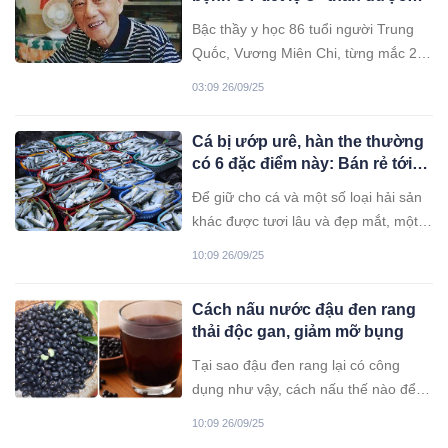
chống UT” không tốn kém
Bậc thầy y học 86 tuổi người Trung
Quṓc, Vương Miên Chi, từng mắc 2
bệnh ung thư cùng lúc nhưng vẫn
03:09 26/09/25
vượt qua và khỏe mạnh nhờ 3
phương pháp ai cũng có thể áp dụng.
Cá bị ướp urê, hàn the thường
có 6 đặc điểm này: Bán rẻ tới
mấy cũng chớ mua về ăn
Để giữ cho cá và một số loại hải sản
khác được tươi lâu và đẹp mắt, một
số tiểu thương đã dùng phân đạm
10:09 26/09/25
urê, hàn the để ướp cá.
Cách nấu nước đậu đen rang
thải độc gan, giảm mỡ bụng
Tại sao đậu đen rang lại có công
dụng như vậy, cách nấu thế nào để
giữ trọn vẹn dưỡng chất và nên uống
10:09 26/09/25
ra sao để đạt hiệu quả tốt nhất?