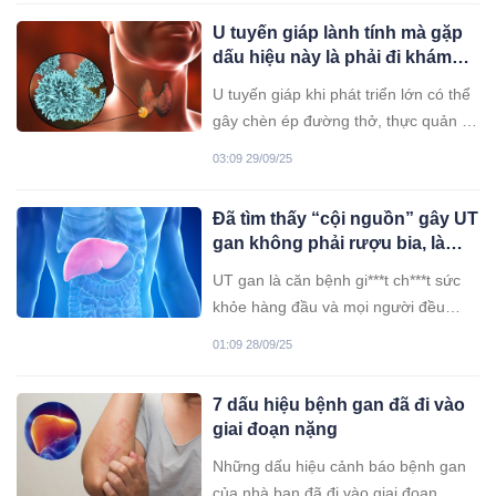
U tuyến giáp lành tính mà gặp
dấu hiệu này là phải đi khám
gấp
U tuyến giáp khi phát triển lớn có thể
gây chèn ép đường thở, thực quản và
ảnh hưởng nghiêm trọng đến sức
03:09 29/09/25
khỏe người bệnh.
Đã tìm thấy “cội nguồn” gây UT
gan không phải rượu bia, là
món nhiều người mê
UT gan là căn bệnh gi***t ch***t sức
khỏe hàng đầu và mọi người đều
không còn xa lạ gì với nó. Những
01:09 28/09/25
hành vi “gây tổn thương gan” này có
hại như thế nào? Lối sống nào có thể
7 dấu hiệu bệnh gan đã đi vào
giúp bảo vệ gan và ngăn ngừa khối
giai đoạn nặng
u?
Những dấu hiệu cảnh báo bệnh gan
của nhà bạn đã đi vào giai đoạn