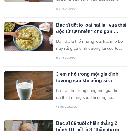
nặng.
08:09 28/09/25
Bác sĩ tiết lộ loại hạt là “vua thải
độc từ tự nhiên” cho gan,
người Việt nghe xong đều bất
Dân dã là thế nhưng loại hạt nhỏ bé
ngờ vì… QUÁ QUEN, QUÁ RẺ
này rất giàu dinh dưỡng lại cực tốt
cho gan. Người Việt quen dùng từ lâu
05:09 27/09/25
nhưng không phải ai cũng biết ăn thế
nào gan mới khỏe.
3 em nhỏ trong một gia đình
tuvong sau khi uống sữa
Ba trẻ nhỏ trong cùng một gia đình
đã thiệt mạng sau khi uống sữa.
11:09 27/09/25
Bác sĩ 86 tuổi chiến thắng 2
bệnh UT tiết lộ 3 “thần dược