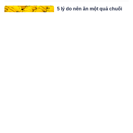
5 lý do nên ăn một quả chuối
mỗi ngày: Bí quyết đơn giản
giúp sống thọ, ít bệnh
Các số liệu nghiên cứu cũng cho
thấy, người già thường xuyên ăn
chuối có thể nhận được nhiều lợi ích
10:09 25/09/25
rõ rệt, đặc biệt là về huyết áp, tim
mạch, tiêu hóa và cơ bắp.
Nhìn tóc có thể biết một người
sống thọ bao lâu? Bác sĩ:
Những người sống thọ thường
Dưới đây là một số dấu hiệu tóc
có những đặc điểm này trên
thường gặp ở người khỏe mạnh, có
tóc
tiềm năng sống thọ (theo quan sát
11:09 25/09/25
lâm sàng của bác sĩ da liễu và
chuyên gia dinh dưỡng).
3 loại rau mùa thu được gọi là
‘vua canxi’, ai cũng nên ăn
thường xuyên
Trong các loại rau mùa thu có 3 loại
không chỉ ngon ngọt mà còn rất bổ