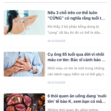
Nếu 3 chỗ trên cơ thể luôn
“CỨNG” có nghĩa rằng tuổi thọ
ngắn và khả năng mắc bệnh
Khi thấy 3 bộ phận bỗng dưng bị
cao hơn người khác
"cứng" rất lâu thì đó có thể là dấu
hiệu của một người nhiều bệnh, tuổi
04:10 02/10/25
thọ ngắn.
Cụ ông 65 tuổi qua đời vì nhồi
máu cơ tim: Bác sĩ cảnh báo dù
khát đến đâu cũng đừng uống
Nhồi máu cơ tim là một trong những
4 loại nước này trước khi đi
căn bệnh nguy hiểm và có thể gây tử
ngủ
vong bất ngờ. Mới đây, một người
09:10 01/10/25
đàn ông 65 tuổi ở Trung Quốc đã qua
đời vì nhồi máu cơ tim vào giữa đêm
6 thói quen ăn uống đang ‘nuôi
cũng - đây cũng là hồi chuông cảnh
lớn’ tế bào K, xem bạn có mắc
báo cho chúng ta về căn bệnh này.
phải không?
Vậy đâu là nguyên nhân dẫn đến căn
Những thói quen ăn uống tưởng