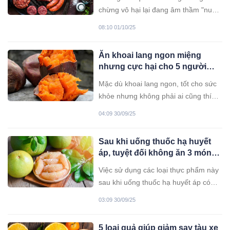
bệnh này và làm thế nào để phòng
chừng vô hại lại đang âm thầm "nuôi
tránh?
lớn" tế bào K, gây hại nghiêm trọng
08:10 01/10/25
cho sức khỏe. Hãy kiểm tra ngay xem
bạn có mắc phải những sai lầm này
Ăn khoai lang ngon miệng
không để kịp thời điều chỉnh!
nhưng cực hại cho 5 người
này
Mặc dù khoai lang ngon, tốt cho sức
khỏe nhưng không phải ai cũng thích
hợp để ăn, có 5 người càng ăn càng
04:09 30/09/25
gây hại.
Sau khi uống thuốc hạ huyết
áp, tuyệt đối không ăn 3 món
này
Việc sử dụng các loại thực phẩm này
sau khi uống thuốc hạ huyết áp có
thể gây ra tổn tương cho cơ thể.
03:09 30/09/25
5 loại quả giúp giảm say tàu xe