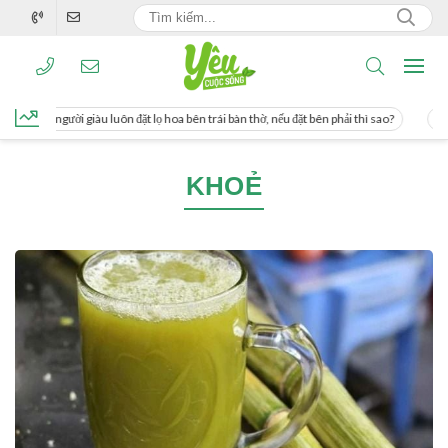
ng, người giàu luôn đặt lọ hoa bên trái bàn thờ, nếu đặt bên phải thì sao?
Cách
KHOẺ