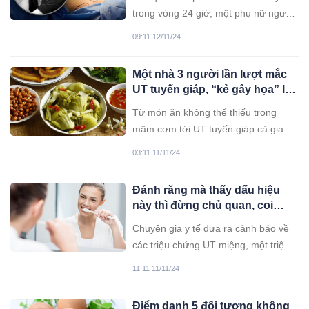
trong vòng 24 giờ, một phụ nữ người
Trung đã tử vong. Gia đình cô đâm
09:11 12/11/24
đơn kiện, đòi bồi thường 1,2 triệu
nhân dân tệ.
Một nhà 3 người lần lượt mắc
UT tuyến giáp, “kẻ gây họa” lại
là món ăn quen thuộc trên mâm
Từ món ăn không thể thiếu trong
cơm người Việt
mâm cơm tới UT tuyến giáp cả gia
đình. Chị em đọc ngay để lưu ý trong
03:11 11/11/24
các bữa ăn!
Đánh răng mà thấy dấu hiệu
này thì đừng chủ quan, coi
chừng UT gõ cửa
Chuyên gia y tế đưa ra cảnh báo về
các triệu chứng UT miệng, một triệu
chứng quan trọng có thể phát hiện
11:11 11/11/24
khi đánh răng.
Điểm danh 5 đối tượng không