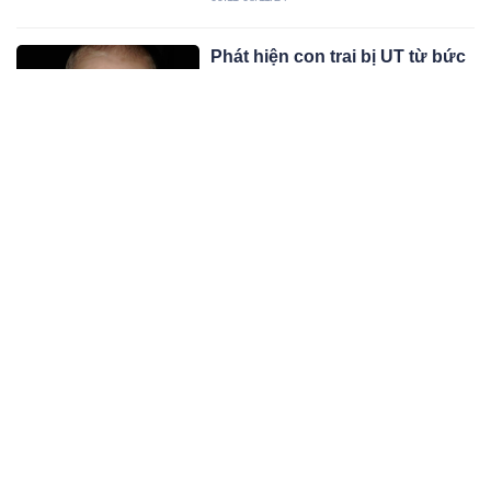
bệnh.
Phát hiện con trai bị UT từ bức
ảnh người mẹ chụp bằng điện
thoại
Đang chụp ảnh cho con bằng thì đèn
flash trên điện thoại vô tình nhấp
nháy. Người mẹ phát hiện con trai 4
11:11 06/11/24
tháng tuổi bị UT mắt.
Một người giặt đồ, cả nhà UT?
Bác sĩ cảnh báo 3 thói quen tai
hại khi giặt đồ đầu độc sức
Việc giặt đồ không đúng cách có thể
khỏe
tiềm ẩn nhiều nguy cơ gây bệnh,
thậm chí là ảnh hưởng xấu đến sức
10:11 06/11/24
khỏe của cả gia đình.
Nhận biết 7 vị trí đau bụng, một
số vị trí không nên chủ quan
kẻo hối hận
Việc xác định vị trí và tính chất đau