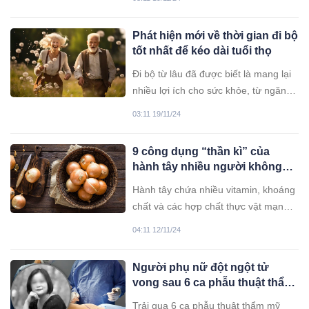
Phát hiện mới về thời gian đi bộ
tốt nhất để kéo dài tuổi thọ
Đi bộ từ lâu đã được biết là mang lại
nhiều lợi ích cho sức khỏe, từ ngăn
ngừa bệnh tim và đột quỵ đến kéo dài
03:11 19/11/24
tuổi thọ.
9 công dụng “thần kì” của
hành tây nhiều người không
biết
Hành tây chứa nhiều vitamin, khoáng
chất và các hợp chất thực vật mạnh
đã được chứng minh là có tác dụng
04:11 12/11/24
tăng cường sức khỏe theo nhiều
cách. Dưới đây là 9 lợi ích sức khỏe
Người phụ nữ đột ngột tử
ấn tượng của hành tây.
vong sau 6 ca phẫu thuật thẩm
mỹ trong 1 ngày
Trải qua 6 ca phẫu thuật thẩm mỹ