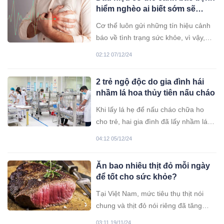
hiểm nghèo ai biết sớm sẽ
sống thọ
Cơ thể luôn gửi những tín hiệu cảnh
báo về tình trạng sức khỏe, vì vậy,
các bệnh hiểm nghèo thường đã
02:12 07/12/24
"được báo trước từ lâu". Tuy nhiên,
chính bản thân mỗi người thường
2 trẻ ngộ độc do gia đình hái
không nhận ra những dấu hiệu này.
nhầm lá hoa thủy tiên nấu cháo
Khi lấy lá hẹ để nấu cháo chữa ho
cho trẻ, hai gia đình đã lấy nhầm lá
hoa thủy tiên khiến cả hai bé nhập
04:12 05/12/24
viện cấp cứu vì ngộ độc.
Ăn bao nhiêu thịt đỏ mỗi ngày
để tốt cho sức khỏe?
Tại Việt Nam, mức tiêu thụ thịt nói
chung và thịt đỏ nói riêng đã tăng
mạnh
03:11 19/11/24