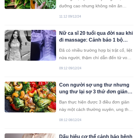
khuyên dinh dưỡng hợp lý của Bộ Y
dưỡng cao nhưng không nên ăn
tế.
nhiều bởi sẽ ảnh hưởng tới tuyến
11:12 09/12/24
giáp. Đó là những thực phẩm
Nữ ca sĩ 20 tuổi qua đời sau khi
đi massage: Cảnh báo 1 bộ
phận trên cơ thể không nên tuỳ
Đã có nhiều trường hợp bị trật cổ, liệt
tiện tác động mạnh
nửa người, thậm chí dẫn đến tử vong
do nhân viên massage thực hiện sai
09:12 09/12/24
kỹ thuật.
Con người sợ ung thư nhưng
ung thư lại sợ 3 thứ đơn giản
này
Bạn thực hiện được 3 điều đơn giản
này một cách thường xuyên, ung thư
sẽ không có cơ hội "nhen nhóm"
08:12 08/12/24
trong cơ thể.
Dấu hiệu cơ thể cảnh báo bệnh