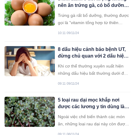
nên ăn trứng gà, có bổ dưỡng
đến mấy cũng không nên đụng
Trứng gà rất bổ dưỡng, thường được
vào
gọi là "vitamin tổng hợp từ thiên
nhiên". Tuy nhiên, 5 nhóm đối tượng
10:11 09/11/24
dưới đây nên hạn chế hoặc tránh ăn
trứng để tránh ảnh hưởng đến sức
8 dấu hiệu cảnh báo bệnh UT,
khỏe.
đừng chủ quan với 2 dấu hiệu
cuối
Khi cơ thể thường xuyên xuất hiện
những dấu hiệu bất thường dưới đây,
đừng chủ quan mà hãy chủ động đi
09:11 09/11/24
kiểm tra sức khỏe.
5 loại rau dại mọc khắp nơi
được các lương y tin dùng làm
thuốc
Ngoài việc chế biến thành các món
ăn, những loại rau dại này còn được
ông cha ta sử dụng làm thuốc chữa
09:11 08/11/24