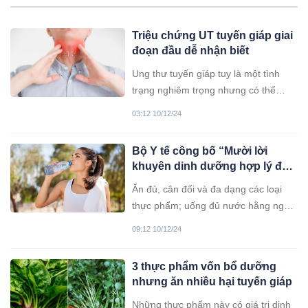
Triệu chứng UT tuyến giáp giai
đoạn đầu dễ nhận biết
Ung thư tuyến giáp tuy là một tình
trạng nghiêm trọng nhưng có thể
được kiểm soát và điều trị hiệu quả
03:12 10/12/24
nếu chúng ta phát hiện và can thiệp
kịp thời.
Bộ Y tế công bố “Mười lời
khuyên dinh dưỡng hợp lý đến
năm 2030″
Ăn đủ, cân đối và đa dạng các loại
thực phẩm; uống đủ nước hằng ngày;
đọc kỹ thông tin dinh dưỡng trên
09:12 10/12/24
nhãn thực phẩm trước khi mua, sử
dụng; hạn chế sử dụng các loại thức
3 thực phẩm vốn bổ dưỡng
ăn chiên rán, thức ăn nhanh nhiều
nhưng ăn nhiều hại tuyến giáp
dầu mỡ, nhiều muối, đường, đồ uống
có đường, có cồn... là những lời
Những thực phẩm này có giá trị dinh