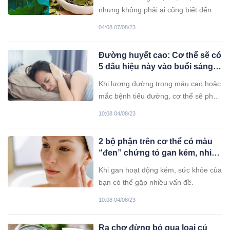
nhưng không phải ai cũng biết đến
công dụng của nó.
04:08 07/08/23
Đường huyết cao: Cơ thể sẽ có
5 dấu hiệu này vào buổi sáng
khi vừa thức dậy
Khi lượng đường trong máu cao hoặc
mắc bệnh tiểu đường, cơ thể sẽ phát
ra nhiều tín hiệu bất thường. Nhất là
10:08 04/08/23
vào buổi sáng khi vừa thức dậy.
2 bộ phận trên cơ thể có màu
“đen” chứng tỏ gan kém, nhiều
người vẫn chủ quan bỏ qua
Khi gan hoạt động kém, sức khỏe của
bạn có thể gặp nhiều vấn đề.
10:08 04/08/23
Ra chợ đừng bỏ qua loại củ