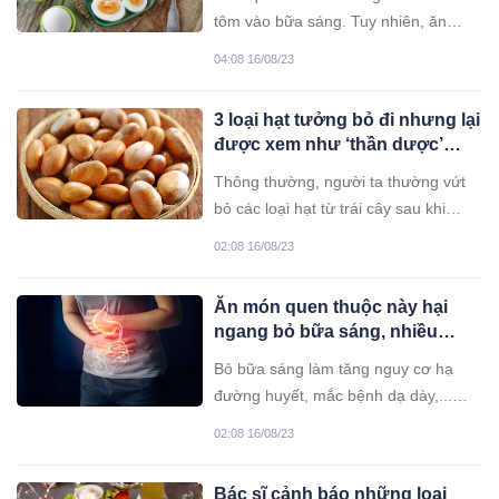
tôm vào bữa sáng. Tuy nhiên, ăn
nhiều mì thực sự gây hại cho cơ thể,
04:08 16/08/23
bạn có thể tham khảo các gợi ý sau
đây.
3 loại hạt tưởng bỏ đi nhưng lại
được xem như ‘thần dược’
ngừa UT
Thông thường, người ta thường vứt
bỏ các loại hạt từ trái cây sau khi
thưởng thức phần thịt ngon lành
02:08 16/08/23
nhưng ít ai biết rằng những hạt này
lại sở hữu khả năng nhuận tràng và
Ăn món quen thuộc này hại
ngăn ngừa UT đáng kể. Hãy xem đó
ngang bỏ bữa sáng, nhiều
là những loại hạt gì nhé!
người không biết
Bỏ bữa sáng làm tăng nguy cơ hạ
đường huyết, mắc bệnh dạ dày,...
Vậy nhưng, thường xuyên ăn một số
02:08 16/08/23
món quen thuộc dưới đây đôi khi hại
ngang nhịn ăn sáng.
Bác sĩ cảnh báo những loại