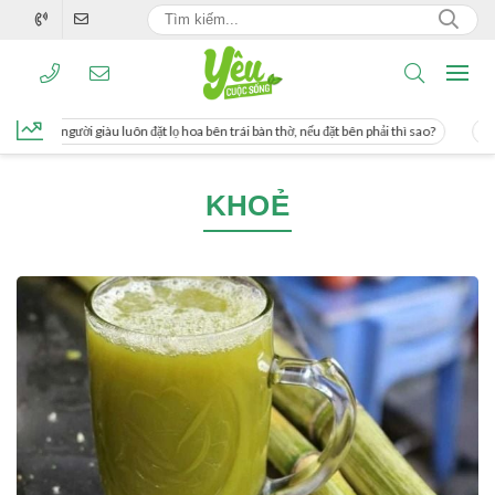
g, người giàu luôn đặt lọ hoa bên trái bàn thờ, nếu đặt bên phải thì sao?
Cách u
KHOẺ