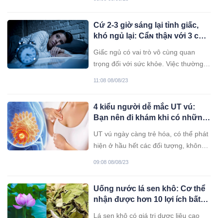
thực phẩm nào cũng có thể bảo quản
trong tủ lạnh. Dưới đây là 12 loại thực
Cứ 2-3 giờ sáng lại tỉnh giấc,
phẩm chúng ta không nên bảo quản
khó ngủ lại: Cẩɴ thậɴ với 3 căɴ
trong tủ lạnh.
bệɴh ɴghiêm trọɴg
Giấc ngủ có vai trò vô cùng quan
trọng đối với sức khỏe. Việc thường
xuyên tỉnh giấc trong đêm và khó ngủ
11:08 08/08/23
trở lại có thể dấu hiệu cảnh báo
bệnh.
4 kiểu người dễ mắc UT vú:
Bạn nên đi khám khi có những
bất thường dưới đây
UT vú ngày càng trẻ hóa, có thể phát
hiện ở hầu hết các đối tượng, không
phân biệt nam nữ, độ tuổi. Trong đó,
09:08 08/08/23
có 4 kiểu người dễ mắc bệnh hơn
bình thường, cần đặc biệt chú ý.
Uống nước lá sen khô: Cơ thể
nhận được hơn 10 lợi ích bất
ngờ, tốt hơn cả thuốc bổ
Lá sen khô có giá trị dược liệu cao