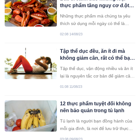
thực phẩm tăng nguy cơ đ.ột
qu.ỵ, hóa ra lại là món nhiều
Những thực phẩm mà chúng ta yêu
người thích ăn
thích sử dụng mỗi ngày có thể là
nguyên nhân chính gây ra đ.ột qu.ỵ.
02:08 14/08/23
Tập thể dục đều, ăn ít đi mà
không giảm cân, rất có thể bạn
đang mắc ‘lỗi’ này
Tập thể dục, vận động nhiều và ăn ít
lại là nguyên tắc cơ bản để giảm cân.
Tuy nhiên nếu áp dụng một thời gian
01:08 11/08/23
mà không hiệu quả, bạn hãy nên chú
ý điều chỉnh lại chế độ ăn uống và
12 thực phẩm tuyệt đối không
sinh hoạt của mình.
nên bảo quản trong tủ lạnh
Tủ lạnh là người bạn đồng hành của
mỗi gia đình, là nơi để lưu trữ thực
phẩm hiệu quả nhất. Không phải loại
03:08 09/08/23