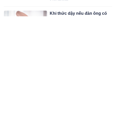
ngợi, nhưng mọc đầy ở góc vườn Việt
Nam.
Khi thức dậy nếu đàn ông có
“3 không” chứng tỏ sức khỏe
tốt, sống thọ
Người đàn ông nào may mắn sở hữu
thói quen này khi thức dậy, chắc chắn
sẽ sống lâu, khỏe mạnh.
05:08 01/08/23
Vì sao phụ nữ thường đau
nhức khắp người sau tuổi 50?
Phụ nữ bước vào tuổi 50 mọi thứ
thường đã đi vào quỹ đạo nhưng sức
khỏe lại sang trang mới với hàng tá
05:08 01/08/23
bệnh rình rập, điển hình là đau nhức
khắp người.
7 đặc điểm chung thường thấy
của những người sống thọ
Một nghiên cứu đã chỉ ra những