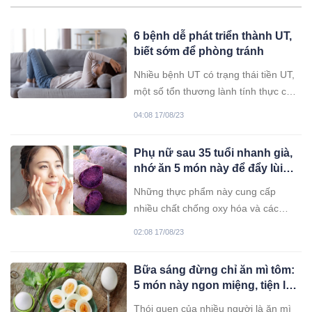
6 bệnh dễ phát triển thành UT,
biết sớm để phòng tránh
Nhiều bệnh UT có trạng thái tiền UT,
một số tổn thương lành tính thực chất
là “khúc dạo đầu” của khối u ác tính,
04:08 17/08/23
nếu không được coi trọng và để
chúng phát triển có thể tiến triển
Phụ nữ sau 35 tuổi nhanh già,
thành UT.
nhớ ăn 5 món này để đẩy lùi
lão hóa, da căng mướt
Những thực phẩm này cung cấp
nhiều chất chống oxy hóa và các
dưỡng chất khác giúp cơ thể khỏe
02:08 17/08/23
mạnh, làm chậm quá trình lão hóa.
Bữa sáng đừng chỉ ăn mì tôm:
5 món này ngon miệng, tiện lợi,
bổ ngang nhân sâm tổ yến
Thói quen của nhiều người là ăn mì