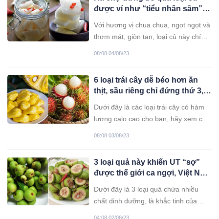
được ví như “tiểu nhân sâm”,
lượng vitamin C cao gấp 8 lần
Với hương vị chua chua, ngọt ngọt và
táo, vừa rẻ vừa bổ này
thơm mát, giòn tan, loại củ này chính
là nguyên liệu bổ dưỡng mà giá rẻ
08:08 04/08/23
như cho.
6 loại trái cây dễ béo hơn ăn
thịt, sầu riêng chỉ đứng thứ 3,
bất ngờ loại quả đứng thứ nhất
Dưới đây là các loại trái cây có hàm
lượng calo cao cho bạn, hãy xem có
loại trái cây nào bạn thường ăn
08:08 03/08/23
không nhé!
3 loại quả này khiến UT “sợ”
được thế giới ca ngợi, Việt Nam
có đầy ở vườn nhà
Dưới đây là 3 loại quả chứa nhiều
chất dinh dưỡng, là khắc tinh của
bệnh ung thư được cả thế giới ca
04:08 02/08/23