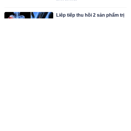
của… cụ bà 80 tuổi.
Liêp tiếp thu hồi 2 sản phẩm trị
xương khớp vì không đạt tiêu
chuẩn chất lượng, người dân
Liên tiếp trong vài ngày gần đây, Sở
chú ý
Y tế đã có những quyết định thu hồi
các sản phẩm trị xương khớp này.
11:08 15/08/25
Dấu hiểu cảnh báo K cổ tử
cung sớm: Phụ Nữ u 40 đang
khoẻ mạnh cũng chớ xem
Ung thư cổ tử cung là một trong
thường
những bệnh ung thư nguy hiểm hàng
đầu ở nữ giới. Tuy nhiên, nhiều phụ
06:08 12/08/25
nữ – đặc biệt là nhóm tuổi U40 –
thường bỏ qua các dấu hiệu ban đầu,
Cả thế giới mở tiệc ăn mừng vì
khiến bệnh tiến triển nặng và khó
mới phát hiện ra loại rau có khả
kiểm soát.
năng chống UT
Không riêng gì loại rau này, ở Việt