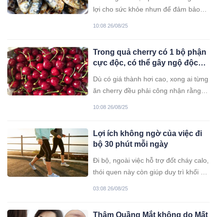
lợi cho sức khỏe nhưn để đảm bảo
an toàn, cần biết cách loại bỏ những
10:08 26/08/25
bộ phận bẩn và chứa độc tố tiềm ẩn,
tránh nguy cơ "rước họa vào thân".
Trong quả cherry có 1 bộ phận
cực độc, có thể gây ngộ độc
nặng dẫn đến tuvong
Dù có giá thành hơi cao, xong ai từng
ăn cherry đều phải công nhận rằng
loại quả cherry vị thơm, ngọt, giòn tan
10:08 26/08/25
và căng mọng.
Lợi ích không ngờ của việc đi
bộ 30 phút mỗi ngày
Đi bộ, ngoài việc hỗ trợ đốt cháy calo,
thói quen này còn giúp duy trì khối cơ
nạc, cải thiện quá trình chuyển hóa
03:08 26/08/25
và góp phần kiểm soát cân nặng bền
vững.
Thâm Quầng Mắt không do Mất