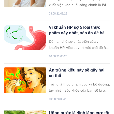
xuất hiện vào buổi sáng chính là lời
nhắn của Thận tới chủ nhân, bạn hãy
03:08 21/08/25
đi khám bệnh sớm.
Vi khuẩn HP sợ 5 loại thực
phẩm này nhất, nên ăn để bảo
vệ dạ dày
Để hạn chế sự phát triển của vi
khuẩn HP, việc duy trì một chế độ ăn
uống khoa học và lành mạnh đóng
10:08 21/08/25
vai trò rất quan trọng. Bạn có thể
thêm những món ăn sau vào thực
Ăn trứng kiểu này sẽ gây hại
đơn hằng ngày nhằm hỗ trợ hiệu quả
cơ thể
cho quá trình điều trị các bệnh lý liên
quan đến vi khuẩn này.
Trứng là thực phẩm cực kỳ bổ dưỡng,
tuy nhiên sức khỏe của bạn sẽ bị ảnh
hưởng xấu nếu nếu bảo quản và sử
10:08 20/08/25
dụng trứng không đúng cách.
Uống nước lá đinh lăng cực tốt