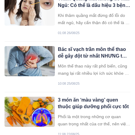
Ngủ: Có thể là dấu hiệu 3 bệnh
nguy hiểm
Khi thâm quầng mắt đừng đổ lỗi do
mất ngủ, hãy cẩn thận đó có thể là lời
nhắc bạn đang mắc một trong các
01:08 26/08/25
chứng bệnh sau.
Bác sĩ vạch trần môn thể thao
dễ gây đột tử nhất NHƯNG từ
người trẻ tới già, nam hay nữ
Môn thể thao này rất phổ biến, cũng
đều “mê như điếu đổ”
mang lại rất nhiều lợi ích sức khỏe và
làm đẹp. Tuy nhiên, ít ai biết rằng nó
10:08 25/08/25
cũng tiềm ẩn nguy cơ đột tử rất cao -
nhất là nếu tập không đúng cách.
3 món ăn ‘màu vàng’ quen
thuộc giúp dưỡng phổi cực tốt
Phổi là một trong những cơ quan
quan trọng nhất của cơ thể, nên việc
chăm sóc và bảo vệ nó bằng chế độ
11:08 22/08/25