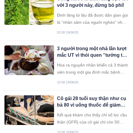
với 3 người này, đừng bỏ phí!
Đinh lăng từ lâu đã được dân gian gọi
là “nhân sâm của người nghèo” nhờ
dược tính cao và dễ tìm trong vườn
02:08 19/08/25
nhà.
3 người trong một nhà lần lượt
mắc UT vì thói quen “tưởng tốt
mà xấu”
Hóa ra nguyên nhân khiến cả 3 thành
viên trong một gia đình mắc bệnh
ung thư lại đến từ một thói quen suốt
10:08 19/08/25
nhiều năm qua.
Cô gái 28 tuổi suy thận như cụ
bà 80 vì uống thuốc để giảm
cân
Kết quả khám cho thấy chỉ số lọc cầu
thận (GFR) của cô gái chỉ còn 50
điểm, tương đương với quả thận
10:08 16/08/25