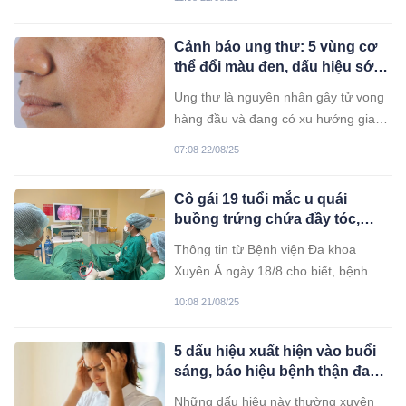
ăn uống là vô cùng cần thiết.
Cảnh báo ung thư: 5 vùng cơ
thể đổi màu đen, dấu hiệu sớm
nhiều người bỏ qua
Ung thư là nguyên nhân gây tử vong
hàng đầu và đang có xu hướng gia
tăng do môi trường ô nhiễm và thói
07:08 22/08/25
quen sinh hoạt không lành mạnh.
Thế nhưng, nhiều người vẫn bỏ qua
Cô gái 19 tuổi mắc u quái
những dấu hiệu cảnh báo sớm vì bận
buồng trứng chứa đầy tóc,
rộn hoặc chủ quan, dẫn đến việc phát
răng và dịch đục
hiện bệnh thường khi đã ở giai đoạn
Thông tin từ Bệnh viện Đa khoa
nguy hiểm.
Xuyên Á ngày 18/8 cho biết, bệnh
nhân nhập viện trong tình trạng đau
10:08 21/08/25
bụng kéo dài hai ngày, cơn đau liên
tục và không có dấu hiệu giảm. Kết
5 dấu hiệu xuất hiện vào buổi
quả chụp MSCT cho thấy một khối u
sáng, báo hiệu bệnh thận đang
ở buồng trứng bên trái, kích thước
âm thầm tiến triển
khoảng 5x6 cm.
Những dấu hiệu này thường xuyên