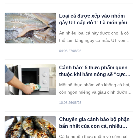
Loại cá được xếp vào nhóm
gây UT cấp độ 1: Là món yêu
thích của nhiều người
Ăn nhiều loại cá này được cho là có
thể làm tăng nguy cơ mắc UT vòm
họng, dạ dày và thực quản.
04:08 27/08/25
Cảnh báo: 5 thực phẩm quen
thuộc khi hâm nóng sẽ “cực
độc”, không phải ai cũng biết!
Một số thực phẩm vốn không có hại,
còn ngon miệng và giàu dinh dưỡng
nhưng khi hâm nóng lại "cực độc"
10:08 26/08/25
nhưng không phải ai cũng biết.
Chuyên gia cảnh báo bộ phận
bẩn nhất của con cá, nhiều
người không biết vẫn vô tư ăn
Cá là nguồn thực phẩm vô cùng có