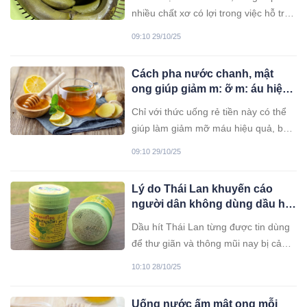
nhiều chất xơ có lợi trong việc hỗ trợ
ổn định đường huyết, giảm cân.
09:10 29/10/25
Cách pha nước chanh, mật
ong giúp giảm m: ỡ m: áu hiệu
quả
Chỉ với thức uống rẻ tiền này có thể
giúp làm giảm mỡ máu hiệu quả, bạn
thử chưa?
09:10 29/10/25
Lý do Thái Lan khuyến cáo
người dân không dùng dầu hít
Hồng Thái
Dầu hít Thái Lan từng được tin dùng
để thư giãn và thông mũi nay bị cảnh
báo có thể chứa vi khuẩn gây hại,
10:10 28/10/25
làm dấy lên lo ngại về an toàn sức
khỏe.
Uống nước ấm mật ong mỗi