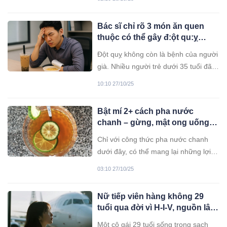
nghiêm ngặt, loại bỏ hoàn toàn dầu
mỡ và đồ chiên rán. Thực tế cho
Bác sĩ chỉ rõ 3 món ăn quen
thấy, “thủ phạm” đôi khi lại đến từ một
thuộc có thể gây đ:ột qu:ỵ
thói quen tưởng chừng rất lành
sớm, nhiều người trẻ vẫn ăn
mạnh.
Đột quỵ không còn là bệnh của người
hàng ngày
già. Nhiều người trẻ dưới 35 tuổi đã
phải nhập viện chỉ vì thói quen ăn
10:10 27/10/25
uống tưởng chừng vô hại. Ba món ăn
quen mặt dưới đây chính là “thủ
Bật mí 2+ cách pha nước
phạm” khiến mạch máu tắc nghẽn,
chanh – gừng, mật ong uống
đe dọa tính mạng trong tích tắc.
trước khi đi ngủ giúp ngủ
Chỉ với công thức pha nước chanh
ngon, giảm mỡ thừa
dưới đây, có thể mang lại những lợi
ích tuyệt vời cho sức khỏe.
03:10 27/10/25
Nữ tiếp viên hàng không 29
tuổi qua đời vì H-I-V, nguồn lây
nhiễm khiến nhiều người ngỡ
Một cô gái 29 tuổi sống trong sạch