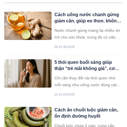
Cách uống nước chanh gừng
giảm cân, giúp eo thon, không
hại dạ dày
Nước chanh gừng mang lại nhiều lợi
ích cho sức khỏe, trong đó có việc hỗ
trợ giảm cân, giúp vòng eo thon gọn.
09:10 30/10/25
5 thói quen buổi sáng giúp
thận “trẻ mãi không già”, cơ
thể nhẹ nhõm
Chỉ cần thay đổi vài thói quen nhỏ
mỗi sáng như uống nước đúng cách,
ăn sáng lành mạnh hay tập yoga nhẹ
10:10 29/10/25
nhàng, bạn đã có thể giúp thận “thở
phào” và duy trì sức khỏe lâu dài.
Cách ăn chuối luộc giảm cân,
Dưới đây là những bí quyết đơn giản
ổn định đường huyết
nhưng hiệu quả mà ai cũng có thể
bắt đầu từ hôm nay.
Chuối luộc chứa ít calo, cung cấp