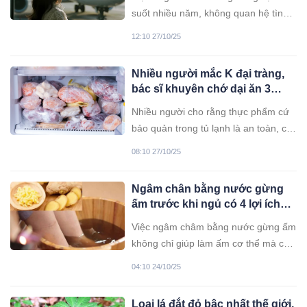
ngàng
suốt nhiều năm, không quan hệ tình
dục nguy cơ cao, vẫn mắc HIV tiến
12:10 27/10/25
triển thành AIDS và tử vong.
Nhiều người mắc K đại tràng,
bác sĩ khuyên chớ dại ăn 3
món này khi để lâu trong tủ
Nhiều người cho rằng thực phẩm cứ
lạnh
bảo quản trong tủ lạnh là an toàn, có
thể sử dụng thoải mái. Tuy nhiên, có
08:10 27/10/25
những thứ sẽ trở thành thủ phạm gây
bệnh khi để quá lâu.
Ngâm chân bằng nước gừng
ấm trước khi ngủ có 4 lợi ích
tuyệt vời, tốt cho cả nam và nữ
Việc ngâm châm bằng nước gừng ấm
không chỉ giúp làm ấm cơ thể mà còn
mang lại nhiều lợi ích tuyệt vời, nhất
04:10 24/10/25
là vào mùa đông.
Loại lá đắt đỏ bậc nhất thế giới,