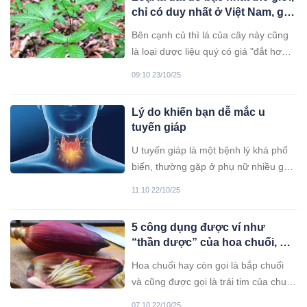
chỉ có duy nhất ở Việt Nam, giá
tới 150 triệu đồng/kg
Bên cạnh củ thì lá của cây này cũng
là loại dược liệu quý có giá "đắt hơn
vàng". Lá tươi có giá từ 11-12 triệu
09:10 23/10/25
đồng/kg, còn khi sấy khô sẽ có giá
khoảng 150 triệu đồng/kg.
Lý do khiến bạn dễ mắc u
tuyến giáp
U tuyến giáp là một bệnh lý khá phổ
biến, thường gặp ở phụ nữ nhiều gấp
khoảng 4 lần so với nam giới. Vậy, u
11:10 22/10/25
tuyến giáp do đâu?
5 công dụng được ví như
“thần dược” của hoa chuối, bỏ
núi tiền cũng không mua nổi,
Hoa chuối hay còn gọi là bắp chuối
nhất là số 1
và cũng được gọi là trái tim của chuối
cũng mang đến nhiều lợi ích cho sức
07:10 22/10/25