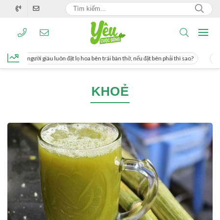
g, người giàu luôn đặt lọ hoa bên trái bàn thờ, nếu đặt bên phải thì sao?
Cách u
KHOẺ