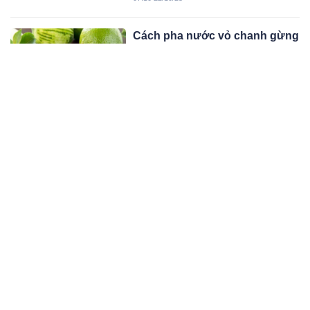
khỏe mà rất ít người biết tận dụng.
Cách pha nước vỏ chanh gừng
giúp giảm cân, eo thon, ngăn
tích tụ mỡ thừa
Sự kết hợp của vỏ chanh và gừng
mang lại nhiều lợi ích cho sức khỏe,
đặc biệt là có tác dụng hỗ trợ việc
03:10 21/10/25
giảm cân.
Có nên uống nước dừa tươi
vào buổi sáng không?
Tuy nhiên, tùy theo tình trạng sức
khỏe và thời điểm uống mà tác dụng
có thể khác nhau. Dưới đây là những
10:10 18/10/25
lợi ích cũng như lưu ý quan trọng khi
uống vào buổi sáng.
Những người chớ nên ăn xôi,
bánh chưng, bánh rán…đồ nếp
Gạo nếp là thực phẩm nhiều dinh