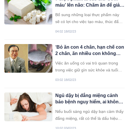
máu’ lên não: Chăm ăn để giảm
đau đầu, chóng mặt, thiếu máu
Bổ sung những loại thực phẩm này
sẽ có lợi cho việc tạo máu, thúc đẩy
máu lên não và giúp vận chuyển oxy
04:02 18/02/23
đi khắp cơ thể. Sắt là một trong
những khoáng chất cần thiết đối với
‘Bỏ ăn con 4 chân, hạn chế con
cơ thể con người. Nó có vai trò đặc
2 chân, ăn nhiều con không
biệt quan trong đối với việc tạo
chân’: Nhớ để cả nhà khỏe
Việc ăn uống có vai trò quan trọng
mạnh, ít bệnh tật
trong việc giữ gìn sức khỏe và tuổi
thọ. Hãy luôn ghi nhớ quy tắc này: Bỏ
03:02 18/02/23
ăn con 4 chân, hạn chế con 2 chân,
ăn nhiều con không chân.
Ngủ dậy bị đắng miệng cảnh
báo bệnh nguy hiểm, ai không
có thật đáng chúc mừng
Nếu buổi sáng ngủ dậy bạn cảm thấy
đắng miệng, rất có thể là dấu hiệu
cảnh báo bạn đang gặp phải một số
10:02 03/02/23