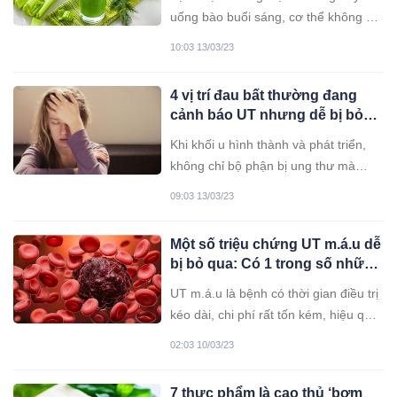
uống bào buổi sáng, cơ thể không chỉ
được cung cấp nước mà còn giúp
10:03 13/03/23
thanh lọc cơ thể, chống UT
4 vị trí đau bất thường đang
cảnh báo UT nhưng dễ bị bỏ
qua
Khi khối u hình thành và phát triển,
không chỉ bộ phận bị ung thư mà
toàn bộ cơ thể sẽ bị rối loạn hoạt
09:03 13/03/23
động. Nếu biết nắm bắt những điểm
này, chúng ta có thể phát hiện sớm
Một số triệu chứng UT m.á.u dễ
và điều trị kịp thời, giảm thiểu tỷ lệ tử
bị bỏ qua: Có 1 trong số những
vong.
dấu hiệu này bạn cũng không
UT m.á.u là bệnh có thời gian điều trị
được chủ quan
kéo dài, chi phí rất tốn kém, hiệu quả
còn nhiều hạn chế. Tuy nhiên, nếu
02:03 10/03/23
được phát hiện sớm, tỷ lệ điều trị
thành công có thể lên tới trên 90%.
7 thực phẩm là cao thủ ‘bơm