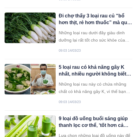
chất cần thiết khác cho cơ thể. Tuy
nhiên, các chuyên gia khuyến cáo,
Đi chợ thấy 3 loại rau củ “bổ
không nên ăn 2 bộ phận này để tránh
hơn thịt, rẻ hơn thuốc” mà quý
gây hại cho sức khỏe, nhiều người
như nhân sâm ngàn năm, nhớ
lầm tưởng vẫn nghĩ rằng tốt mà dùng
Những loại rau dưới đây giàu dinh
mua ngay lập tức
thường xuyên.
dưỡng lại rất tốt cho sức khỏe của
bạn, đừng dại bỏ qua nhé!
09:03 14/03/23
5 loại rau có khả năng gây K
nhất, nhiều người không biết
vẫn vô tư mua về ăn
Những loại rau này có chứa những
chất có khả năng gây K, vì thế bạn
không nên sử dụng.
09:03 14/03/23
9 loại đồ uống buổi sáng giúp
thanh lọc cơ thể, ‘tốt hơn cả
thuốc bổ’
Lựa chọn những loại đồ uống này để