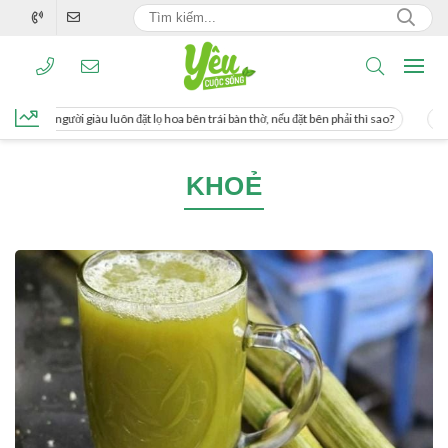
g, người giàu luôn đặt lọ hoa bên trái bàn thờ, nếu đặt bên phải thì sao?
Cách u
KHOẺ