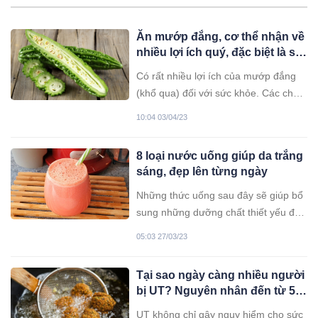
Ăn mướp đắng, cơ thể nhận về
nhiều lợi ích quý, đặc biệt là số
1
Có rất nhiều lợi ích của mướp đắng
(khổ qua) đối với sức khỏe. Các chất
phytochemical của loại quả này có
10:04 03/04/23
tác động tích cực đến bệnh tiểu
đường, sức khỏe gan, béo phì và
8 loại nước uống giúp da trắng
nhiều căn bệnh khác.
sáng, đẹp lên từng ngày
Những thức uống sau đây sẽ giúp bổ
sung những dưỡng chất thiết yếu để
có một làn da trắng sáng một cách tự
05:03 27/03/23
nhiên.
Tại sao ngày càng nhiều người
bị UT? Nguyên nhân đến từ 5
thói quen nguy hiểm, ai cũng
UT không chỉ gây nguy hiểm cho sức