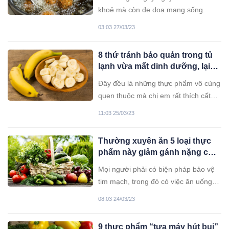
từng mắc phải
khoẻ mà còn đe doạ mạng sống.
03:03 27/03/23
8 thứ tránh bảo quản trong tủ
lạnh vừa mất dinh dưỡng, lại
không tốt cho sức khỏe
Đây đều là những thực phẩm vô cùng
quen thuộc mà chị em rất thích cất
giữ trong tủ lạnh.
11:03 25/03/23
Thường xuyên ăn 5 loại thực
phẩm này giảm gánh nặng cho
tim
Mọi người phải có biện pháp bảo vệ
tim mạch, trong đó có việc ăn uống
đúng cách, đặc biệt là 5 loại thực
08:03 24/03/23
phẩm tim mạch rất “ưa thích” dưới
đây.
9 thực phẩm “tựa máy hút bụi”