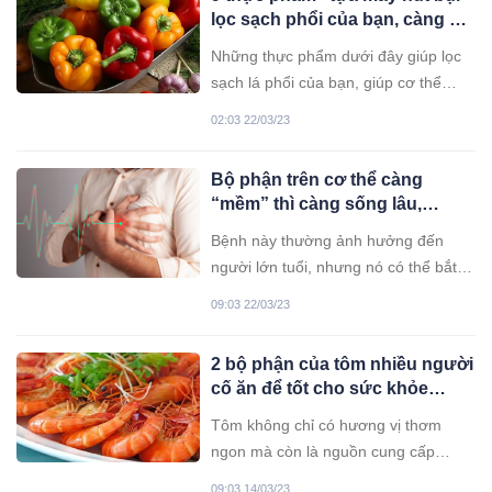
lọc sạch phổi của bạn, càng ăn
càng trẻ lâu sống thọ
Những thực phẩm dưới đây giúp lọc
sạch lá phổi của bạn, giúp cơ thể
khỏe mạnh chống lại quá trình lão
02:03 22/03/23
hóa.
Bộ phận trên cơ thể càng
“mềm” thì càng sống lâu,
“cứng” có thể dẫn đến bệnh
Bệnh này thường ảnh hưởng đến
tim mạch, x.uất h.uyết n.ão
người lớn tuổi, nhưng nó có thể bắt
đầu phát triển trong thời niên thiếu.
09:03 22/03/23
2 bộ phận của tôm nhiều người
cố ăn để tốt cho sức khỏe
nhưng thực tế lại hoàn toàn
Tôm không chỉ có hương vị thơm
ngược lại
ngon mà còn là nguồn cung cấp
protein dồi dào cùng nhiều dưỡng
09:03 14/03/23