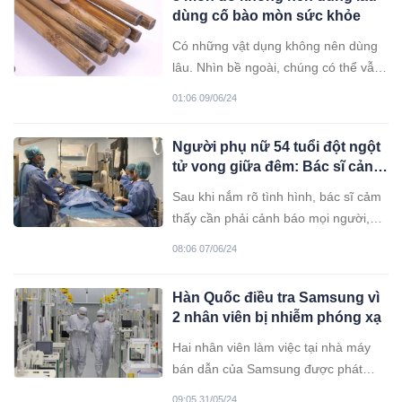
dùng cố bào mòn sức khỏe
Có những vật dụng không nên dùng
lâu. Nhìn bề ngoài, chúng có thể vẫn
mới song lại là nơi tích tụ vi khuẩn,
01:06 09/06/24
nấm mốc. Cố giữ chúng lại sử dụng
dễ khiến bạn tiền mất tật mang.
Người phụ nữ 54 tuổi đột ngột
tử vong giữa đêm: Bác sĩ cảnh
báo không được động vào 2
Sau khi nắm rõ tình hình, bác sĩ cảm
loại nước trước khi ngủ dù có
thấy cần phải cảnh báo mọi người,
khát đến mấy
đặc biệt là những người ở độ tuổi
08:06 07/06/24
trung niên.
Hàn Quốc điều tra Samsung vì
2 nhân viên bị nhiễm phóng xạ
Hai nhân viên làm việc tại nhà máy
bán dẫn của Samsung được phát
hiện phơi nhiễm phóng xạ, có những
09:05 31/05/24