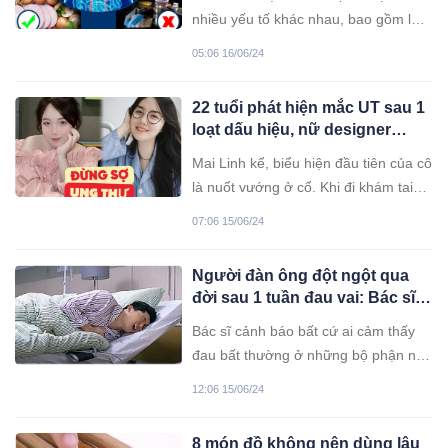
“hậu họa” về sau
nhiều yếu tố khác nhau, bao gồm lối
sống và tình trạng bệnh lý.
05:06 16/06/24
22 tuổi phát hiện mắc UT sau 1
loạt dấu hiệu, nữ designer
nhắn nhủ giới trẻ hãy thay đổi
Mai Linh kể, biểu hiện đầu tiên của cô
ngay 4 thói quen
là nuốt vướng ở cổ. Khi đi khám tai
mũi họng, cô được chẩn đoán bị loạn
07:06 15/06/24
cảm họng, bị stress do thức đêm
nhiều...
Người đàn ông đột ngột qua
đời sau 1 tuần đau vai: Bác sĩ
nhắc nhở đau 5 bộ phận này
Bác sĩ cảnh báo bất cứ ai cảm thấy
rất dễ tử vong, đừng ai chủ
đau bất thường ở những bộ phận này
quan
trên cơ thể thì cần hết sức chú ý, vì
12:06 15/06/24
đó có thể là dấu hiệu của bệnh nhồi
máu cơ tim.
8 món đồ không nên dùng lâu