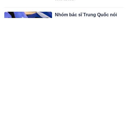
triệu chứng bất thường.
Nhóm bác sĩ Trung Quốc nói
‘tìm ra cách chữa khỏi bệnh
tiểu đường’
Một nhóm bác sĩ và nhà khoa học
Trung Quốc thông báo họ đã tìm ra
cách chữa bệnh tiểu đường bằng liệu
10:05 30/05/24
pháp tế bào.
Cô gái tử vong 8 ngày sau khi
phát hiện UT: Có 2 dấu hiệu
nhưng ai cũng nghĩ là Covid-19
Mới đây, một người phụ nữ đã chia
sẻ câu chuyện mắc UT của em gái cô
với mong muốn nâng cao nhận thức
09:05 30/05/24
về dấu hiệu bệnh.
Làm 6 việc này khi tập thể dục,
sau 50 tuổi bạn sẽ vẫn giữ
được vóc dáng trẻ trung
Một huấn luyện viên cá nhân tiết lộ 6