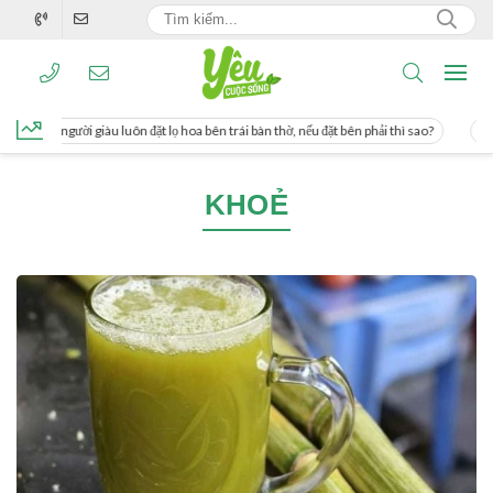
, người giàu luôn đặt lọ hoa bên trái bàn thờ, nếu đặt bên phải thì sao?
Cách u
KHOẺ