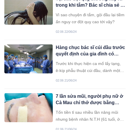
tr:ứng á:c t:ính.
trong khi tắm? Bác sĩ chia sẻ 7
trường hợp có nguy cơ cao
Vì sao chuyện đi tắm, gội đầu lại tiềm
nhất, biết sớm để phòng thân
ẩn nguy cơ đột quỵ cao tới vậy?
02:06 22/06/24
Hàng chục bác sĩ cúi đầu trước
quyết định của gia đình có
người thân ch:ết n:ão, giúp
Trước khi thực hiện ca mổ lấy tạng,
“hồi sinh” hai cuộc đời
ê-kíp phẫu thuật cúi đầu, dành một
phút mặc niệm tri ân người đàn ông
02:06 21/06/24
58 tuổi chết não đang nằm trên bàn
mổ để hiến tạng.
7 lần sửa mũi, người phụ nữ ở
Cà Mau chỉ thở được bằng
miệng
Tốn tiền tỉ sau nhiều lần nâng mũi
nhưng bệnh nhân N.T.H (61 tuổi, ở
Cà Mau) ngày càng khốn khổ với
01:06 21/06/24