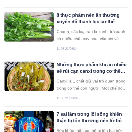
chiếc mũi biến dạng co rút, bít tắc, chỉ
còn thở bằng đường miệng.
8 thực phẩm nên ăn thường
xuyên để thanh lọc cơ thể
Chanh, các loại rau lá xanh, trà xanh
có nhiều chất oxy hóa, vitamin và
khoáng chất góp phần tăng cường
11:06 21/06/24
miễn dịch, loại bỏ độc tố từ gan, thận.
Những thực phẩm khi ăn nhiều
sẽ rút cạn canxi trong cơ thể
bạn: Ăn càng nhiều xương
Canxi là 1 chất giữ vai trò quan trọng
càng giòn, dễ gãy
trong cơ thể con người. Một chế độ
ăn giàu canxi rất có lợi cho cơ thể.
11:06 21/06/24
Tuy nhiên, bên cạnh nhiều loại thực
phẩm giúp nạp canxi, mọi người cũng
7 sai lầm trong lối sống khiến
nên chú ý đến những loại đang làm
thận bị tổn thương nên từ bỏ
cạn kiệt chúng nếu dung nạp quá
sớm nếu không muốn gặp
thường xuyên.
Sức khỏe thận có thể bị tổn hại bởi