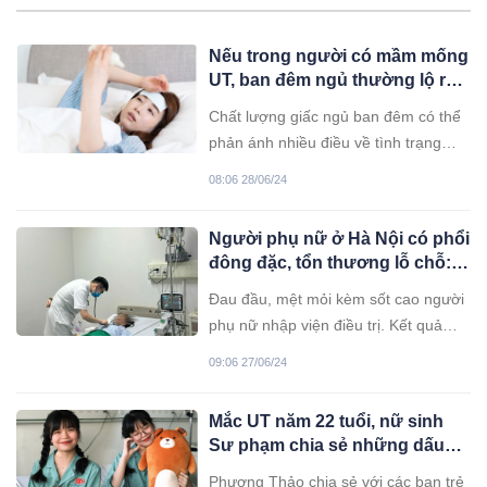
Nếu trong người có mầm mống
UT, ban đêm ngủ thường lộ ra 3
đặc điểm nhưng nhiều người
Chất lượng giấc ngủ ban đêm có thể
chủ quan
phản ánh nhiều điều về tình trạng
sức khỏe mỗi người, thậm chí giúp
08:06 28/06/24
phát hiện sớm bệnh UT.
Người phụ nữ ở Hà Nội có phổi
đông đặc, tổn thương lỗ chỗ:
BS cảnh báo nguy cơ từ căn
Đau đầu, mệt mỏi kèm sốt cao người
bệnh lây qua muỗi
phụ nữ nhập viện điều trị. Kết quả
chụp phim cho thấy phổi đông đặc,
09:06 27/06/24
nhiều đám tổn thương.
Mắc UT năm 22 tuổi, nữ sinh
Sư phạm chia sẻ những dấu
hiệu không nên bỏ qua: Cảnh
Phương Thảo chia sẻ với các bạn trẻ