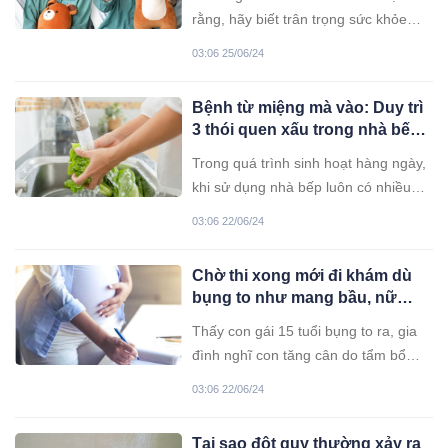
báo 3 thói quen giới trẻ nên
rằng, hãy biết trân trọng sức khỏe
thay đổi
nhiều hơn, mọi người hãy tránh xa 3
03:06 25/06/24
thói quen xấu dưới đây.
Bệnh từ miệng mà vào: Duy trì
3 thói quen xấu trong nhà bếp
thì đừng hỏi sao vi khuẩn sinh
Trong quá trình sinh hoạt hàng ngày,
sôi, bệnh tật bủa vây!
khi sử dụng nhà bếp luôn có nhiều
thói quen xấu nhưng bản thân chúng
03:06 22/06/24
ta lại không hay biết.
Chờ thi xong mới đi khám dù
bụng to như mang bầu, nữ
sinh 15 tuổi phát hiện mắc UT
Thấy con gái 15 tuổi bụng to ra, gia
đình nghĩ con tăng cân do tẩm bổ
nhiều trước kỳ thi vào lớp 10. Tuy
03:06 22/06/24
nhiên, sau khi thăm khám, các bác sĩ
phát hiện nữ sinh mắc khối u b:uồng
Tại sao đột quỵ thường xảy ra