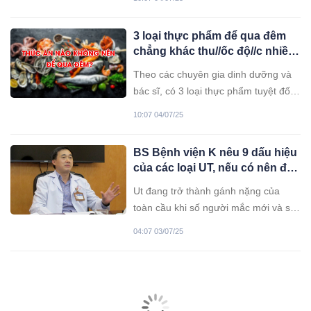
nửa năm chữa trị bé đã trút hơi thở
cuối cùng. Sự việc đau lòng cảnh tỉnh
3 loại thực phẩm để qua đêm
nhiều cha mẹ.
chẳng khác thu//ốc độ//c nhiều
gia đình vẫn đang ăn hàng
Theo các chuyên gia dinh dưỡng và
ngày
bác sĩ, có 3 loại thực phẩm tuyệt đối
không nên ăn lại vào hôm sau, bởi
10:07 04/07/25
nguy cơ gây ngộ độc và ảnh hưởng
nghiêm trọng tới sức khỏe.
BS Bệnh viện K nêu 9 dấu hiệu
của các loại UT, nếu có nên đi
khám càng sớm càng tốt
Ut đang trở thành gánh nặng của
toàn cầu khi số người mắc mới và số
người tu:vong ngày càng tăng lên.
04:07 03/07/25
Trong khi đó bệnh nhân đều phát
hiện khi bệnh đã muộn.