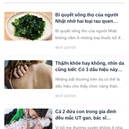
Bí quyết sống thọ của người
Nhật nhờ hai loại rau quen
thuộc
Bí quyết sống thọ của người Nhật
không nằm ở những loại thuốc bổ đắt
tiền hay công nghệ hiện đại, mà đến
08:07 11/07/25
từ lối sống đơn giản và chế độ ăn
uống lành mạnh.
Thậ//n khỏe hay không, nhìn da
cũng biết: Có 3 dấu hiệu này
hãy đi kh/ám gấ/p
Những bất thường trên da có thể là
dấu hiệu cho thấy chức năng thận
đang có vấn đề.
08:07 11/07/25
Cả 2 đứa con trong gia đình
đều mắc UT gan, bác sĩ
khuyên: 2 loại thực phẩm nên
Vì bố mẹ thường xuyên không ở nhà,