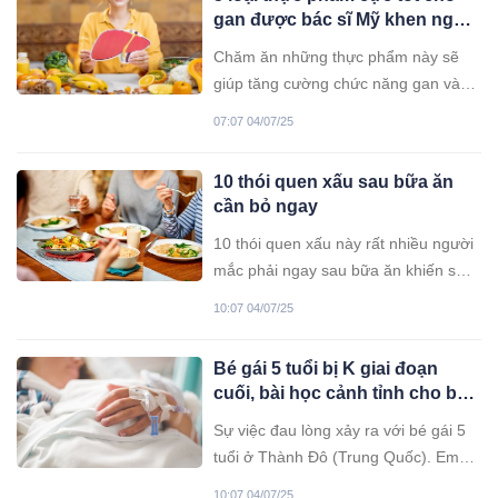
được 6 - 9 tháng. Thế nhưng, chỉ nhờ
gan được bác sĩ Mỹ khen ngợi
việc quay về sống tại nơi mình sinh
hết lời: Toàn thứ quen thuộc
ra, cụ Moraitis đã làm nên điều kỳ
Chăm ăn những thực phẩm này sẽ
diệu. Cụ đã sống thêm được 37 năm
giúp tăng cường chức năng gan và
và mất ở tuổi 102.
giữ cho lá gan luôn khỏe mạnh.
07:07 04/07/25
10 thói quen xấu sau bữa ăn
cần bỏ ngay
10 thói quen xấu này rất nhiều người
mắc phải ngay sau bữa ăn khiến sức
khỏe bị ảnh hưởng, thậm chí có nguy
10:07 04/07/25
cơ suy giảm tuổi thọ.
Bé gái 5 tuổi bị K giai đoạn
cuối, bài học cảnh tỉnh cho bố
mẹ
Sự việc đau lòng xảy ra với bé gái 5
tuổi ở Thành Đô (Trung Quốc). Em
bé bị ung thư gan giai đoạn cuối, sau
10:07 04/07/25