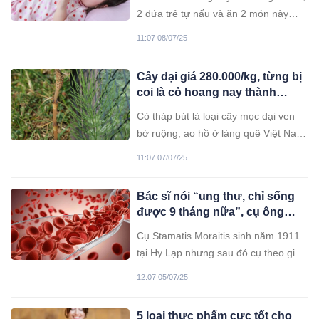
xuất hiện trên bàn ăn càng ít
2 đứa trẻ tự nấu và ăn 2 món này
càng tốt
trong suốt một thời gian dài, cuối
11:07 08/07/25
cùng dẫn đến căn bệnh UT gan.
Cây dại giá 280.000/kg, từng bị
coi là cỏ hoang nay thành
‘nhân sâm làng quê’
Cỏ tháp bút là loại cây mọc dại ven
bờ ruộng, ao hồ ở làng quê Việt Nam,
từng bị xem là cỏ hoang không ai để
11:07 07/07/25
ý. Thế nhưng, ít ai ngờ rằng loài cây
nhỏ bé này lại chính là dược liệu quý
Bác sĩ nói “ung thư, chỉ sống
với nhiều công dụng cho sức khỏe,
được 9 tháng nữa”, cụ ông
được ví như “nhân sâm” của người
sống thêm 37 năm nhờ duy trì 1
nghèo.
Cụ Stamatis Moraitis sinh năm 1911
thói quen đơn giản mỗi ngày
tại Hy Lạp nhưng sau đó cụ theo gia
đình nhập cư vào Mỹ. Năm cụ 65
12:07 05/07/25
tuổi, cụ được chẩn đoán mắc ung thư
phổi giai đoạn cuối và chỉ còn sống
5 loại thực phẩm cực tốt cho