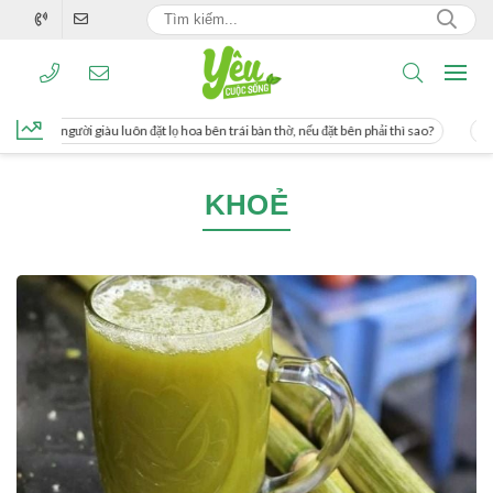
ơng, người giàu luôn đặt lọ hoa bên trái bàn thờ, nếu đặt bên phải thì sao?
Cách
KHOẺ