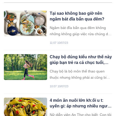
Tại sao không bao giờ nên
ngâm bát đĩa bẩn qua đêm?
Ngâm bát đĩa bẩn qua đêm không
những không giúp việc rửa chúng dễ
dàng hơn mà ngược lại còn có thể
11:07 10/07/23
gây hại sức khỏe.
Chạy bộ đúng kiểu như thế này
giúp bạn trẻ ra cả chục tuổi,
các nhà khoa học đã chứng
Chạy bộ là bộ môn thể thao quen
minh
thuộc nhưng không phải ai cũng biết
chạy bộ đúng cách.
10:07 10/07/23
4 món ăn nuôi lớn kh:ối u t:
uyến gi: áp nhưng nhiều người
thích
Nữ diễn viên An Thơ cho biết: Con tôi