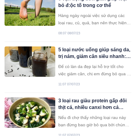
bỏ đ:ộc tố trong cơ thể
Hàng ngày ngoài việc sử dụng các
loại rau, củ, quả, bạn nên thực hiện
các vận động nhỏ khác giúp loại bỏ
08:07 08/07/23
độc tố trong cơ thể hiệu quả hơn.
5 loại nước uống giúp sáng da,
trị nám, giảm cân siêu nhanh:
Chị em nhớ dùng đều đặn
Để có làn da đẹp lại hỗ trợ tốt cho
việc giảm cân, chị em đừng bỏ qua 5
loại đồ uống dưới đây.
11:07 07/07/23
3 loại rau giàu protein gấp đôi
thịt cá, nhiều canxi hơn cả
trứng sữa: Nhiều người không
Nếu đi chợ thấy những loại rau này
biết mà ăn quá phí
bạn đừng bao giờ bỏ qua bởi chúng
rất tốt với sức khỏe, giá cả lại vô cùng
11:07 07/07/23