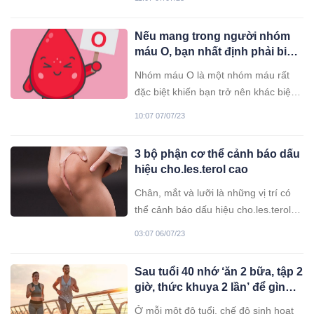
rẻ.
Nếu mang trong người nhóm
máu O, bạn nhất định phải biết
điều này để giữ lấy m:ạng
Nhóm máu O là một nhóm máu rất
s:ống của mình
đặc biệt khiến bạn trở nên khác biệt
so với những người khác. Nếu bạn
10:07 07/07/23
thuộc nhóm máu O, hãy nhanh tìm
hiểu những điều này trước khi quá
3 bộ phận cơ thể cảnh báo dấu
muộn...
hiệu cho.les.terol cao
Chân, mắt và lưỡi là những vị trí có
thể cảnh báo dấu hiệu cho.les.terol
trong cơ thể đang ở mức cao. Khi
03:07 06/07/23
thấy các dấu hiệu này, người mắc
cần phải thay đổi lối sống càng sớm
Sau tuổi 40 nhớ ‘ăn 2 bữa, tập 2
càng tốt vì nồng độ cho.les.terol cao
giờ, thức khuya 2 lần’ để gìn
sẽ gây ra nhiều vấn đề sức khỏe
giữ sức khỏe
nghiêm trọng.
Ở mỗi một độ tuổi, chế độ sinh hoạt