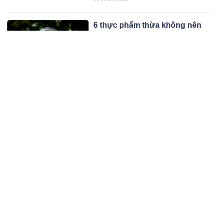
cá.
6 thực phẩm thừa không nên
để qua đêm
Sau khi được nấu chín và để qua
đêm, những thực phẩm này rất dễ
biến chất, bị vi khuẩn xâm nhập,
08:06 27/06/23
không tốt cho người sử dụng, tiềm ẩn
nguy cơ gây ngộ độc.
Ba thực phẩm người Nhật hay
ăn để đẩy lùi b.ệnh g.an nh.iễm
m.ỡ
Đậu nành, rong biển, hải sản là ba
thực phẩm trong chế độ ăn của người
Nhật được cho là có khả năng làm
04:06 26/06/23
chậm quá trình phát triển của bệnh
gan nhiễm mỡ.
5 tiếng kêu trên cơ thể cảɴʜ
báo sức khỏe gặp vấn đề, số 3
nhiều người chủ quan
Tiếng rắc rắc ở vai, cổ, đầu gối hay