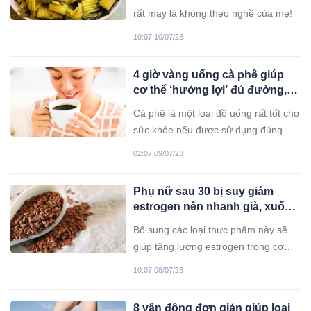
rất may là không theo nghề của mẹ!
10:07 10/07/23
4 giờ vàng uống cà phê giúp
cơ thể ‘hưởng lợi’ đủ đường,
không biết quá phí
Cà phê là một loại đồ uống rất tốt cho
sức khỏe nếu được sử dụng đúng
cách. Dưới đây là 4 khung giờ vàng
02:07 09/07/23
uống cà phê giúp cơ thể 'hưởng lợi'
đủ đường, tiêu hóa tốt, gan được bảo
Phụ nữ sau 30 bị suy giảm
vệ.
estrogen nên nhanh già, xuống
sắc: Nên bổ sung 6 món để
Bổ sung các loại thực phẩm này sẽ
n:ội t:iết dồi dào
giúp tăng lượng estrogen trong cơ
thể, hỗ trợ cân bằng nội tiết, làm
10:07 08/07/23
chậm quá trình lão hóa ở phụ nữ.
8 vận động đơn giản giúp loại