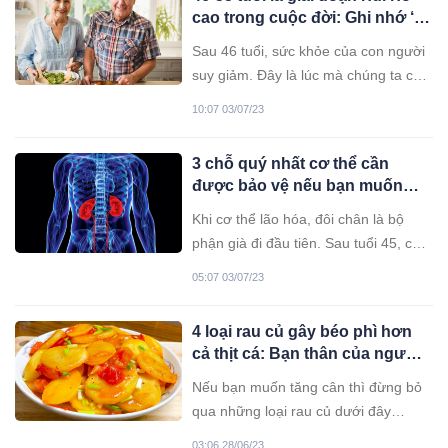
cao trong cuộc đời: Ghi nhớ ‘2
thêm, 3 bớt’ để sống lâu, trẻ
Sau 46 tuổi, sức khỏe của con người
mãi không già
suy giảm. Đây là lúc mà chúng ta cần
chú ý đến các thói quen sinh hoạt, ăn
10:07 03/07/23
uống để cơ thể luôn khỏe mạnh.
3 chỗ quý nhất cơ thể cần
được bảo vệ nếu bạn muốn
sống lâu
Khi cơ thể lão hóa, đôi chân là bộ
phận già đi đầu tiên. Sau tuổi 45, các
cơ và xương của chân sẽ suy giảm.
05:07 03/07/23
4 loại rau củ gây béo phì hơn
cả thịt cá: Bạn thân của người
gầy
Nếu bạn muốn tăng cân thì đừng bỏ
qua những loại rau củ dưới đây
chúng giàu dinh dưỡng hơn cả thịt
03:06 28/06/23