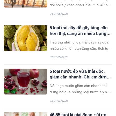
đòi hỏi sự khác nhau. Sau tuổi 40 nếu
bạn làm tốt những điều này sẽ rất có
04:07 05/07/23
lợi cho sức khỏe.
5 loại trái cây dễ gây tăng cân
hơn thịt, càng ăn nhiều bụng
càng to, mỡ càng dày
Tiêu thụ những loại trái cây này quá
nhiều sẽ khiến bạn tăng cân, tích tụ
nhiều mỡ thừa trong cơ thể.
02:07 05/07/23
5 loại nước ép vừa thải độc,
giảm cân nhanh: Chị em đừng
bỏ qua
Nếu bạn muốn giảm cân nhanh thì
đừng bỏ qua những loại nước ép này
nhé!
03:07 03/07/23
46-55 tuổi là giai đoạn r:ủi r:o