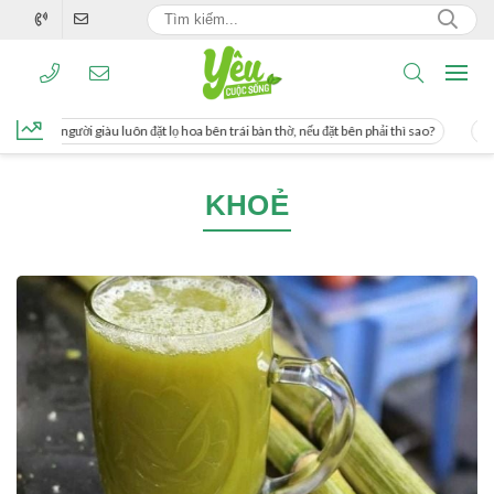
g, người giàu luôn đặt lọ hoa bên trái bàn thờ, nếu đặt bên phải thì sao?
Cách 
KHOẺ