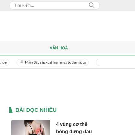
VĂN HOÁ
Miền Bắc sắp xuất hiện mưa to đến rất to
Danh tính người phụ nữ bị bạn tr
BÀI ĐỌC NHIỀU
4 vùng cơ thể
bỗng dưng đau