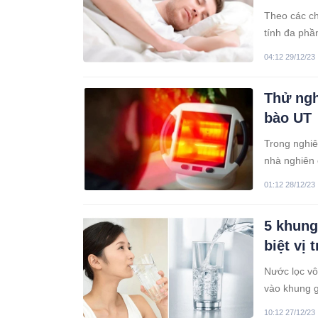
Theo các ch
tính đa phầ
04:12 29/12/23
Thử ngh
bào UT
Trong nghiê
nhà nghiên 
99% tế bào 
01:12 28/12/23
5 khung
biệt vị 
Nước lọc vô
vào khung g
10:12 27/12/23