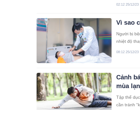
02:12 25/12/23
Vì sao c
Người bị bện
nhiệt độ th
08:12 25/12/23
Cảnh bá
mùa lạn
Tập thể dục
cần tránh “
05:12 24/12/23
Sẽ có t