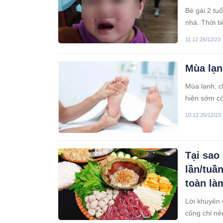
Bé gái 2 tu
nhà. Thời t
mũ, áo giữ 
11:12 26/12/23
miệng.
Mùa lạn
Mùa lạnh, c
hiện sớm có 
10:12 26/12/23
Tại sao
lần/tuầ
toàn là
Lời khuyên 
cũng chỉ nê