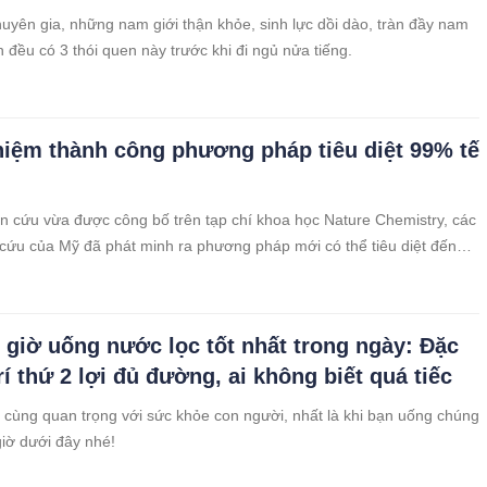
uyên gia, những nam giới thận khỏe, sinh lực dồi dào, tràn đầy nam
n đều có 3 thói quen này trước khi đi ngủ nửa tiếng.
iệm thành công phương pháp tiêu diệt 99% tế
n cứu vừa được công bố trên tạp chí khoa học Nature Chemistry, các
cứu của Mỹ đã phát minh ra phương pháp mới có thể tiêu diệt đến
ung thư.
 giờ uống nước lọc tốt nhất trong ngày: Đặc
trí thứ 2 lợi đủ đường, ai không biết quá tiếc
 cùng quan trọng với sức khỏe con người, nhất là khi bạn uống chúng
iờ dưới đây nhé!