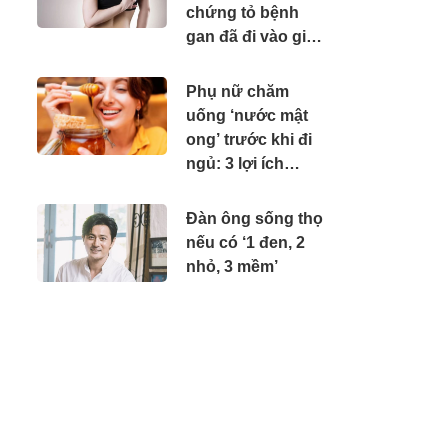
chứng tỏ bệnh
gan đã đi vào giai
đoạn năng, cần đi
khám gấp
Phụ nữ chăm
uống ‘nước mật
ong’ trước khi đi
ngủ: 3 lợi ích
không mời mà
đến
Đàn ông sống thọ
nếu có ‘1 đen, 2
nhỏ, 3 mềm’