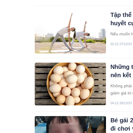
Tập thể
huyết c
Nếu muốn hạ
02:12 27/12/23
Những t
nên kết
Không phải 
giảm giá trị
04:12 26/12/23
Bé gái 
đi chơi