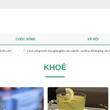
CUỘC SỐNG
XÃ HỘI
Cách uống nước mía giúp giảm cân cấp tốc, eo thon không hại sức khỏe
KHOẺ