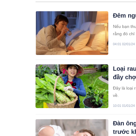
Đêm ngủ
Nếu bạn thư
rằng đó chỉ
loại bệnh tr
04:01 02/01/24
Loại ra
đầy chợ
Đây là loại
về.
10:01 01/01/24
Đàn ông
trước k