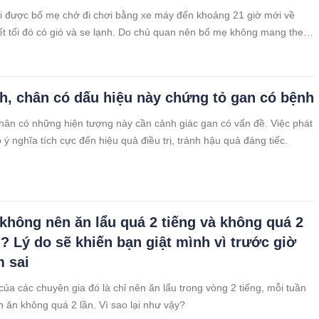
ổi được bố mẹ chở đi chơi bằng xe máy đến khoảng 21 giờ mới về
iết tối đó có gió và se lạnh. Do chủ quan nên bố mẹ không mang theo
ấm cho bé. Sáng hôm sau gia đình tá hỏa phát hiện con bị méo
h, chân có dấu hiệu này chứng tỏ gan có bệnh
hân có những hiện tượng này cần cảnh giác gan có vấn đề. Việc phát
ý nghĩa tích cực đến hiệu quả điều trị, tránh hậu quả đáng tiếc.
 không nên ăn lẩu quá 2 tiếng và không quá 2
n? Lý do sẽ khiến bạn giật mình vì trước giờ
m sai
của các chuyên gia đó là chỉ nên ăn lẩu trong vòng 2 tiếng, mỗi tuần
n ăn không quá 2 lần. Vì sao lại như vậy?