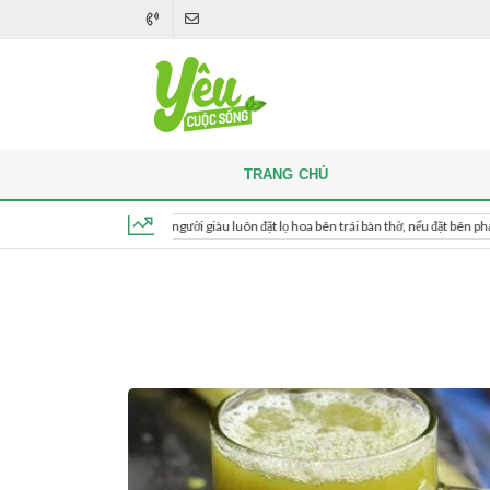
TRANG CHỦ
Khi thắp hương, người giàu luôn đặt lọ hoa bên trái bàn thờ, nếu đặt bên phải thì sao?
Thứ 6, ngày 7 tháng 8, 2026, 12:35:08