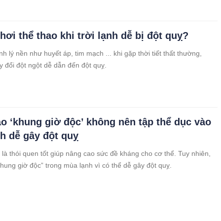
hơi thể thao khi trời lạnh dễ bị đột quỵ?
h lý nền như huyết áp, tim mạch ... khi gặp thời tiết thất thường,
ay đổi đột ngột dễ dẫn đến đột quỵ.
o ‘khung giờ độc’ không nên tập thể dục vào
h dễ gây đột quỵ
 là thói quen tốt giúp nâng cao sức đề kháng cho cơ thể. Tuy nhiên,
khung giờ độc” trong mùa lạnh vì có thể dễ gây đột quỵ.
huốc tiêm giúp trẻ hóa 50% và giảm tóc bạc