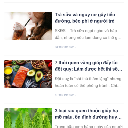
Trà sữa và nguy cơ gây tiểu
đường, béo phì ở người trẻ
SKĐS – Trà sữa ngọt ngào và hấp
dẫn, nhưng nếu lạm dụng có thể gây
béo phì, tiểu đường, rối loạn nội tiết
04:09 20/09/25
và thậm chí ảnh hưởng đến tâm thần
và chức năng gan thận. Từng được
7 thói quen vàng giúp đẩy lùi
xem là món giải khát thời thượng, trà
đột quỵ: Làm được hết thì sống
sữa giờ đây đang dấy lên nhiều lo
thọ khỏe mạnh
Đột quỵ là “sát thủ thầm lặng” nhưng
hoàn toàn có thể phòng tránh. Chỉ
cần duy trì 7 thói quen đơn giản trong
10:09 19/09/25
ăn uống, sinh hoạt và nghỉ ngơi, bạn
đã có thể giảm nguy cơ đột quỵ, giữ
3 loại rau quen thuộc giúp hạ
não bộ khỏe mạnh và sống lâu hơn.
mỡ máu, ổn định đường huyết
hiệu quả
Trong bữa cơm hàng ngày của người