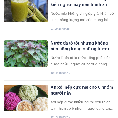
thể học theo.
kiểu người này nên tránh xa
kẻo rước bệnh vào người
Nước mía không chỉ giúp giải khát, bổ
sung năng lượng mà còn mang lại
nhiều lợi ích cho sức khỏe. Tuy nhiên,
03:09 18/09/25
không phải ai cũng phù hợp. Có
những trường hợp uống nước mía có
Nước tía tô tốt nhưng không
thể gây hại, thậm chí ‘rước bệnh vào
nên uống trong những trường
người’ nếu không lưu ý.
hợp này
Nước lá tía tô là thức uống phổ biến
được nhiều người ca ngợi vì công
dụng với sức khỏe nhưng không phải
10:09 18/09/25
lúc nào uống cũng tốt.
Ăn xôi nếp cực hại cho 6 nhóm
người này
Xôi nếp được nhiều người yêu thích,
tuy nhiên có 6 nhóm người càng ăn
càng sinh hại.
12:09 18/09/25