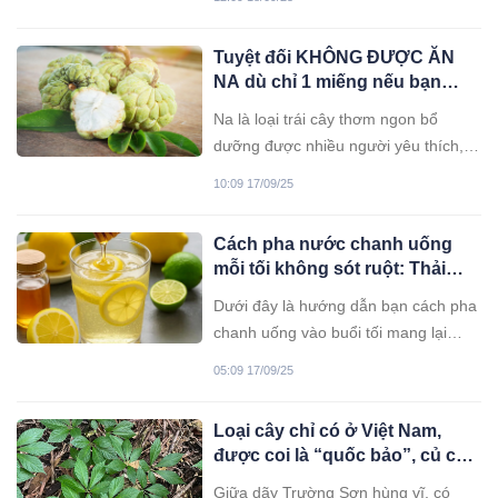
Tuyệt đối KHÔNG ĐƯỢC ĂN
NA dù chỉ 1 miếng nếu bạn
nằm trong số những người
Na là loại trái cây thơm ngon bổ
dưới đây
dưỡng được nhiều người yêu thích,
nhưng na lại không phù hợp với một
10:09 17/09/25
số nhóm người dưới đây.
Cách pha nước chanh uống
mỗi tối không sót ruột: Thải
độc, giảm mỡ lại ngủ ngon
Dưới đây là hướng dẫn bạn cách pha
chanh uống vào buổi tối mang lại
nhiều lợi ích tuyệt vời cho sức khỏe.
05:09 17/09/25
Loại cây chỉ có ở Việt Nam,
được coi là “quốc bảo”, củ có
giá hàng trăm triệu đồng: Có
Giữa dãy Trường Sơn hùng vĩ, có