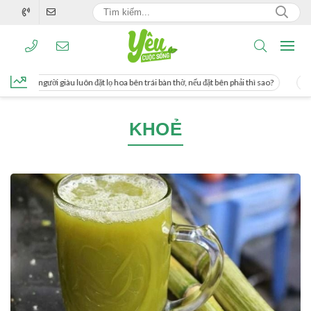
, người giàu luôn đặt lọ hoa bên trái bàn thờ, nếu đặt bên phải thì sao?
Cách u
KHOẺ