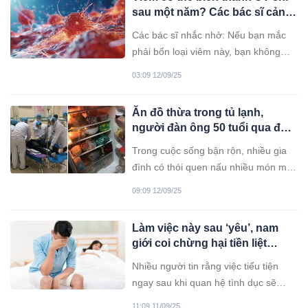
không cần phụ thuộc hoàn toàn vào
sau một năm? Các bác sĩ cảnh
thuốc.
báo: Đừng trì hoãn điều trị bốn
Các bác sĩ nhắc nhở: Nếu bạn mắc
loại viêm này; hãy coi chừng
phải bốn loại viêm này, bạn không
UT
nên trì hoãn việc điều trị nếu không
03:09 12/09/25
bạn có thể bị UT.
Ăn đồ thừa trong tủ lạnh,
người đàn ông 50 tuổi qua đời:
5 món tuyệt đối không để qua
Trong cuộc sống bận rộn, nhiều gia
đêm
đình có thói quen nấu nhiều món một
lần, sau đó cất tủ lạnh để ăn dần
09:09 12/09/25
trong vài ngày. Tuy nhiên, thói quen
tưởng chừng tiết kiệm và tiện lợi này
Làm việc này sau ‘yêu’, nam
lại tiềm ẩn nguy hiểm khôn lường cho
giới coi chừng hại tiền liệt
sức khỏe.
tuyến
Nhiều người tin rằng việc tiểu tiện
ngay sau khi quan hệ tình dục sẽ
giúp “làm sạch” cơ thể và phòng
11:09 11/09/25