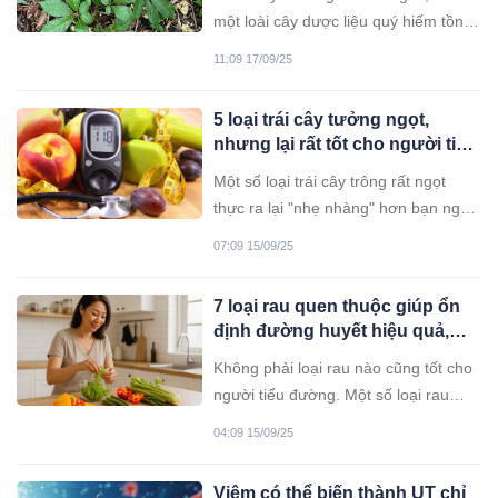
thể phòng UT
một loài cây dược liệu quý hiếm tồn
tại ở độ cao trên 1.200 mét. Cây
11:09 17/09/25
được ví như “báu vật” vì chứa nhiều
giá trị y học và giá trị kinh tế.
5 loại trái cây tưởng ngọt,
nhưng lại rất tốt cho người tiểu
đường
Một số loại trái cây trông rất ngọt
thực ra lại "nhẹ nhàng" hơn bạn nghĩ.
Chúng không chỉ không làm tăng
07:09 15/09/25
đường huyết mất kiểm soát mà còn
có thể giúp cải thiện quá trình trao đổi
7 loại rau quen thuộc giúp ổn
chất, bổ sung vi chất dinh dưỡng và
định đường huyết hiệu quả,
tăng cường khả năng chống oxy hóa.
người tiểu đường nên ăn mỗi
Không phải loại rau nào cũng tốt cho
ngày
người tiểu đường. Một số loại rau
quen thuộc nếu biết cách sử dụng
04:09 15/09/25
đúng sẽ giúp ổn định đường huyết tự
nhiên, giảm nguy cơ biến chứng mà
Viêm có thể biến thành UT chỉ