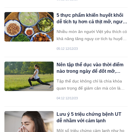
trên cơ thể.
5 thực phẩm khiến huyết khối
dễ tích tụ hơn cả thịt mỡ, người
Việt thích vẫn thích ăn mỗi
Nhiều món ăn người Việt yêu thích có
ngày
khả năng tăng nguy cơ tích tụ huyết
khối, tổn hại mạch máu trong cơ thể.
05:12 12/12/23
Nên tập thể dục vào thời điểm
nào trong ngày để đốt mỡ,
giảm cân hiệu quả?
Tập thể dục không chỉ là chìa khóa
quan trọng để giảm cân mà còn là
một phần quan trọng của cuộc sống
04:12 12/12/23
khỏe mạnh. Việc lựa chọn thời điểm
tập thể dục phù hợp có thể tối ưu hóa
Lưu ý 5 triệu chứng bệnh UT
hiệu suất và đạt được kết quả giảm
dễ nhầm với cảm lạnh
cân tốt nhất.
Một số triệu chứng cảm lạnh như ho