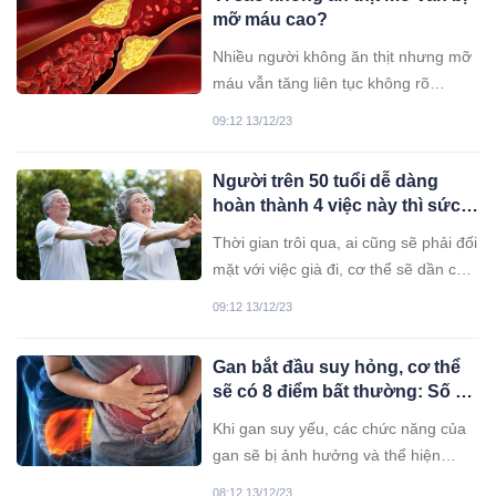
mỡ máu cao?
Nhiều người không ăn thịt nhưng mỡ
máu vẫn tăng liên tục không rõ
nguyên nhân. Thực tế rối loạn mỡ
09:12 13/12/23
máu vẫn xuất hiện ở những người có
chế độ ăn uống khoa học, thậm chí
Người trên 50 tuổi dễ dàng
ăn chay trường.
hoàn thành 4 việc này thì sức
khỏe và tuổi thọ tốt
Thời gian trôi qua, ai cũng sẽ phải đối
mặt với việc già đi, cơ thể sẽ dần có
nhiều thay đổi. Nếu trên 50 tuổi, mà
09:12 13/12/23
cơ thể vẫn làm 4 điều này dễ dàng thì
chứng tỏ, bạn có một sức khỏe tốt.
Gan bắt đầu suy hỏng, cơ thể
sẽ có 8 điểm bất thường: Số 1
phải vào viện gấp
Khi gan suy yếu, các chức năng của
gan sẽ bị ảnh hưởng và thể hiện
thành những triệu chứng bất thường
08:12 13/12/23