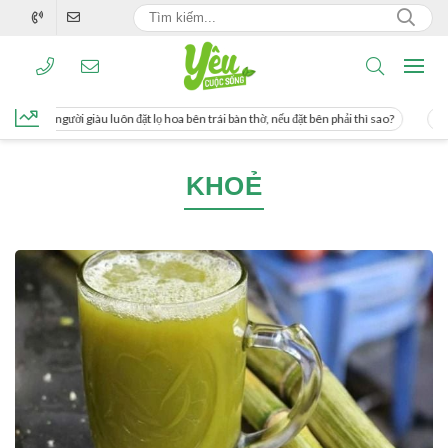
ng, người giàu luôn đặt lọ hoa bên trái bàn thờ, nếu đặt bên phải thì sao?
Cách 
KHOẺ