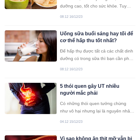
dưỡng cao, tốt cho sức khỏe. Tuy
nhiên, không phải ai cũng nên ăn loại
08:12 16/12/23
quả này.
Uống sữa buổi sáng hay tối để
cơ thể hấp thu tốt nhất?
Để hấp thụ được tất cả các chất dinh
dưỡng có trong sữa thì bạn cần phải
uống đúng thời điểm và có một chế
08:12 16/12/23
độ uống hợp lý.
5 thói quen gây UT nhiều
người mắc phải
Có những thói quen tưởng chừng
như vô hại nhưng lại là nguyên nhân
chính “rước” UT vào người.
04:12 15/12/23
Vì sao không ăn thịt mỡ vẫn bị