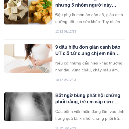
nhưng 5 nhóm người này
không nên ăn
Đậu phụ là món ăn dân dã, giàu dinh
dưỡng, tốt cho sức khỏe. Tuy nhiên,
không phải ai cũng nên ăn món này.
12:12 09/12/23
9 dấu hiệu đơn giản cảnh báo
UT c.ổ t.ử c.ung chị em nên
cảnh giác
Nếu có những dấu hiệu khác thường
như đau vùng chậu, chảy máu âm
đạo, chu kì kinh nguyệt bất thường...
10:12 08/12/23
thì rất có thể đó là những triệu chứng
của bệnh UT cổ tử cung.
Bất ngờ bùng phát hội chứng
phổi trắng, trẻ em cấp cứu
trong tình trạng không thở
Các bệnh viện hiện đang lâm vào tình
được: Dấu hiệu nhận biết bệnh
trạng quá tải khi hội chứng phổi trắng
là gì?
lây lan nhanh ở trẻ em.
11:12 08/12/23