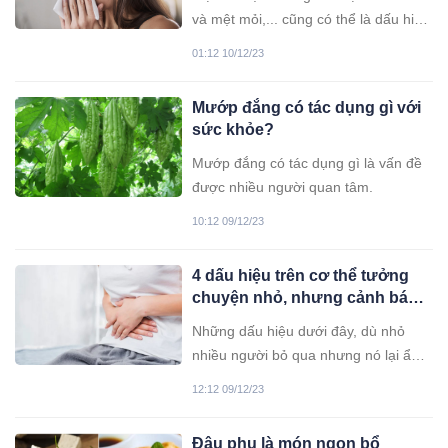
và mệt mỏi,... cũng có thể là dấu hiệu
của bệnh ung thư.
01:12 10/12/23
Mướp đắng có tác dụng gì với
sức khỏe?
Mướp đắng có tác dụng gì là vấn đề
được nhiều người quan tâm.
10:12 09/12/23
4 dấu hiệu trên cơ thể tưởng
chuyện nhỏ, nhưng cảnh báo
bệnh nan y: Có 1/4 cũng nên
Những dấu hiệu dưới đây, dù nhỏ
thận trọng đi khám
nhiều người bỏ qua nhưng nó lại ẩn
chứa những rủi ro về bệnh tật ai cũng
12:12 09/12/23
nên thận trọng.
Đậu phụ là món ngon bổ