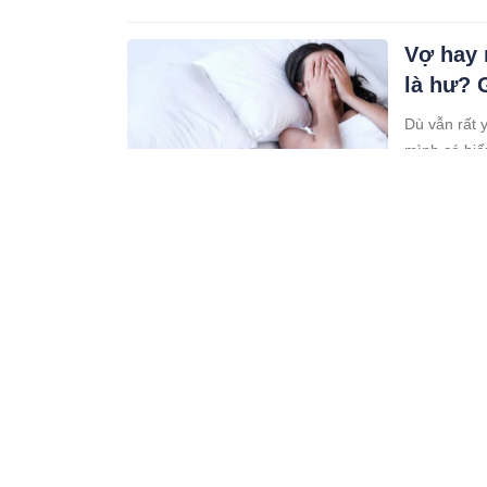
Vợ hay 
là hư? 
Dù vẫn rất 
mình có biể
tháng trở lạ
02:04 24/04/24
thường xuy
Cách ph
thường
Đây đều ra 
bản giống 
lại khác nha
05:04 23/04/24
Tập thể
sớm