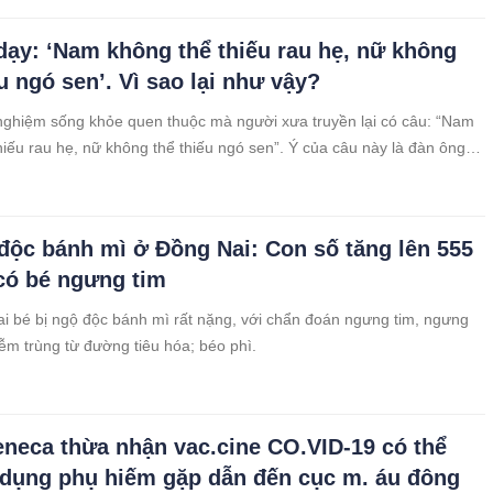
dạy: ‘Nam không thể thiếu rau hẹ, nữ không
u ngó sen’. Vì sao lại như vậy?
nghiệm sống khỏe quen thuộc mà người xưa truyền lại có câu: “Nam
hiếu rau hẹ, nữ không thể thiếu ngó sen”. Ý của câu này là đàn ông
hẹ và phụ nữ nên ăn ngó sen, vì sao các cụ lại dạy như vậy?
độc bánh mì ở Đồng Nai: Con số tăng lên 555
có bé ngưng tim
ai bé bị ngộ độc bánh mì rất nặng, với chẩn đoán ngưng tim, ngưng
iễm trùng từ đường tiêu hóa; béo phì.
eneca thừa nhận vac.cine CO.VID-19 có thể
 dụng phụ hiếm gặp dẫn đến cục m. áu đông