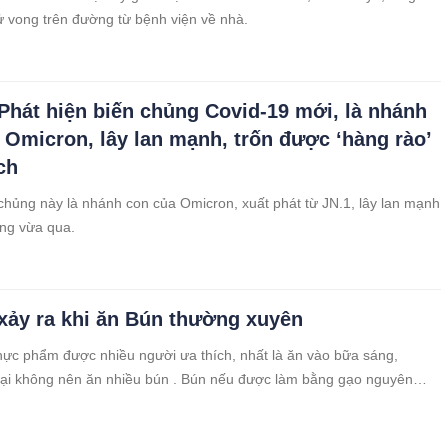
tử vong trên đường từ bệnh viện về nhà.
hát hiện biến chủng Covid-19 mới, là nhánh
 Omicron, lây lan mạnh, trốn được ‘hàng rào’
ch
hủng này là nhánh con của Omicron, xuất phát từ JN.1, lây lan mạnh
ng vừa qua.
 xảy ra khi ăn Bún thường xuyên
thực phẩm được nhiều người ưa thích, nhất là ăn vào bữa sáng,
ại không nên ăn nhiều bún . Bún nếu được làm bằng gạo nguyên
àu trắng đục. Trên thị trường hiện nay, sợi bún rất trắng và trong,
c ngon và sạch