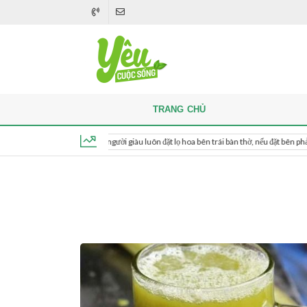
TRANG CHỦ
Khi thắp hương, người giàu luôn đặt lọ hoa bên trái bàn thờ, nếu đặt bên phải thì sao?
Thứ 6, ngày 7 tháng 8, 2026, 03:46:12