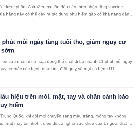
ồ" dược phẩm AstraZeneca lần đầu tiên thừa nhận rằng vaccine
a hãng này có thể gây ra tác dụng phụ hiếm gặp có khả năng dẫn
u, tử vong.
1 phút mỗi ngày tăng tuổi thọ, giảm nguy cơ
g sớm
iên cứu nhận định hoạt động thể chất đi bộ nhanh 11 phút mỗi ngày
guy cơ mắc các bệnh như t im, đ ột qu ỵ và một số bệnh UT
ấu hiệu trên môi, mặt, tay và chân cảnh báo
guy hiểm
Trung Quốc, khi đôi môi chuyển sang màu trắng, móng tay không
o, mặt mày tái nhợt... điều đó có nghĩa sức khỏe của 1 người thật sự