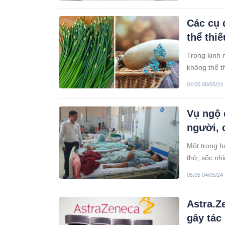
Các cụ 
thể thiế
Trong kinh 
không thể t
nên ăn rau 
04:05 08/05/24
Vụ ngộ 
người, 
Một trong h
thở; sốc nh
05:05 04/05/24
Astra.Z
gây tác