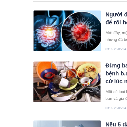
Người đ
để rồi h
Mới đây, mộ
nhưng đã b
03:05 28/05/24
Đừng ba
bệnh b.
cứ lúc 
Một số loại
bạn và gia 
03:05 28/05/24
Nếu 5 d