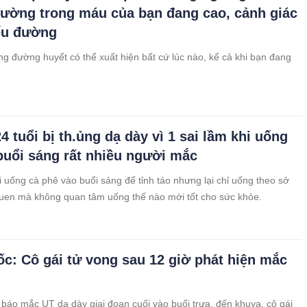
ường trong máu của bạn đang cao, cảnh giác
ểu đường
ng đường huyết có thể xuất hiện bất cứ lúc nào, kể cả khi bạn đang
4 tuổi bị th.ủng dạ dày vì 1 sai lầm khi uống
buổi sáng rất nhiều người mắc
 uống cà phê vào buổi sáng để tỉnh táo nhưng lại chỉ uống theo sở
 quen mà không quan tâm uống thế nào mới tốt cho sức khỏe.
c: Cô gái tử vong sau 12 giờ phát hiện mắc
báo mắc UT dạ dày giai đoạn cuối vào buổi trưa, đến khuya, cô gái