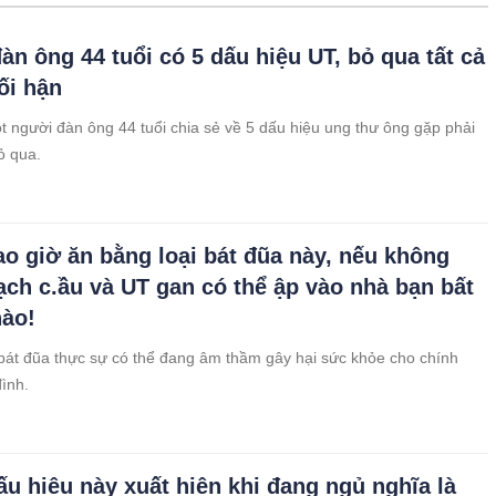
àn ông 44 tuổi có 5 dấu hiệu UT, bỏ qua tất cả
ối hận
t người đàn ông 44 tuổi chia sẻ về 5 dấu hiệu ung thư ông gặp phải
ỏ qua.
o giờ ăn bằng loại bát đũa này, nếu không
ạch c.ầu và UT gan có thể ập vào nhà bạn bất
nào!
 bát đũa thực sự có thể đang âm thầm gây hại sức khỏe cho chính
đình.
ấu hiệu này xuất hiện khi đang ngủ nghĩa là