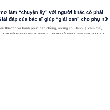
mơ làm “chuyện ấy” với người khác có phải
Giải đáp của bác sĩ giúp “giải oan” cho phụ nữ
yêu thương và hạnh phúc bên chồng, nhưng chị Hạnh lại cảm thấy
u hiện bất thường khi thường xuyên mơ về người đàn ông khác. Hai
i đây, chị Mỹ Hạnh (27 tuổi, ở Hà Nội) vô cùng lo lắng, bị mất ngủ vì
ên hay
ân biệt UT vòm họng và viêm họng thông
những căn bệnh phổ biến về đường hô hấp, có những triệu chứng cơ
nhau. Tuy nhiên, mức độ nguy hiểm của UT vòm họng và viêm họng
u.
 dục buổi tối giúp giảm 61% nguy cơ tử vong