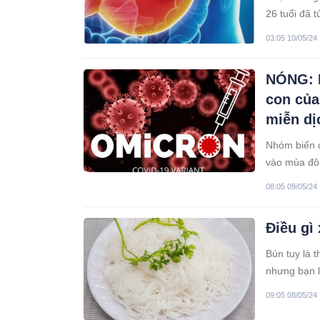
26 tuổi đã 
03:05 10/05/24
NÓNG: P
con của
miễn dị
Nhóm biến c
vào mùa đô
08:05 09/05/24
Điều gì
Bún tuy là 
nhưng bạn l
chất sẽ có m
09:05 08/05/24
tạo cảm giá