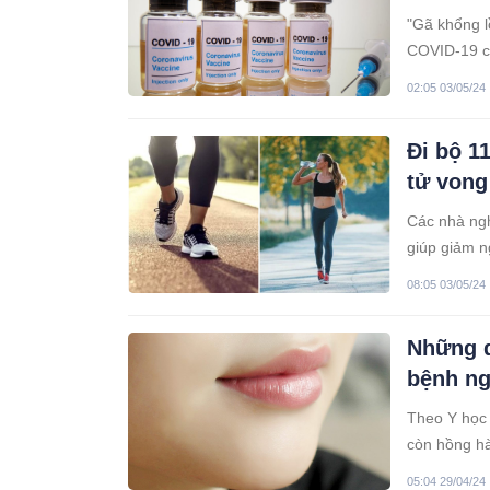
"Gã khổng l
COVID-19 củ
đến đông má
02:05 03/05/24
Đi bộ 1
tử von
Các nhà ngh
giúp giảm n
08:05 03/05/24
Những d
bệnh n
Theo Y học 
còn hồng hà
có vấn đề.
05:04 29/04/24