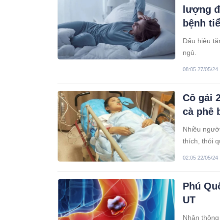
lượng đ
bệnh ti
Dấu hiệu tă
ngủ.
08:05 27/05/24
Cô gái 2
cà phê 
Nhiều người
thích, thói
02:05 22/05/24
Phú Quố
UT
Nhận thông 