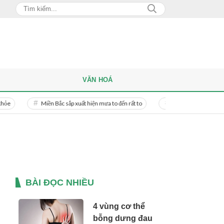
VĂN HOÁ
Miền Bắc sắp xuất hiện mưa to đến rất to
Danh tính người phụ nữ bị bạn tr
BÀI ĐỌC NHIỀU
4 vùng cơ thể
bỗng dưng đau