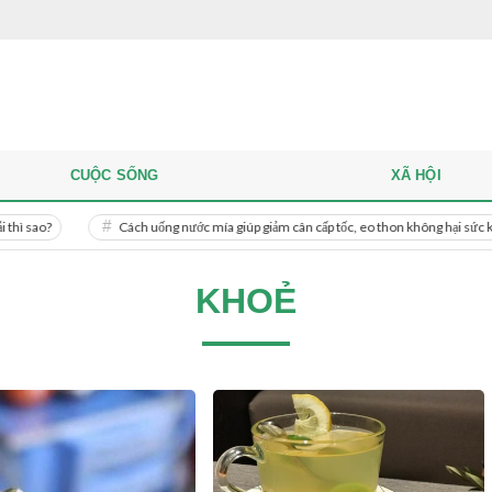
CUỘC SỐNG
XÃ HỘI
Cách uống nước mía giúp giảm cân cấp tốc, eo thon không hại sức khỏe
KHOẺ