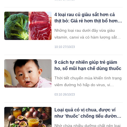
có thể là vấn đề nghiêm trọng, trong
đó không ngoại trừ UT gan.
4 loại rau củ giàu sắt hơn cả
thịt bò: Giá rẻ hơn thịt bổ hơn
thuốc đi chợ thấy đừng tiếc
Những loại rau dưới đây vừa giàu
tiền mua
vitamin, canxi và có hàm lượng sắt
rất cao đi chợ đừng bỏ qua nhé!
10:10 27/10/23
9 cách tự nhiên giúp trẻ giảm
ho, sổ mũi hạn chế dùng thuốc
Thời tiết chuyển mùa khiến tình trạng
viêm đường hô hấp do virus, vi
khuẩn, cảm lạnh ở trẻ tăng cao, trong
03:10 26/10/23
đó triệu chứng ho và sổ mũi ở trẻ
thường kéo dài, ảnh hưởng xấu đến
Loại quả có vị chua, được ví
sức khỏe và việc học tập trẻ em.
như ‘thuốc’ chống tiểu đường,
làm sạch đường ruột: Chợ Việt
Nhờ chứa nhiều dưỡng chất nên loại