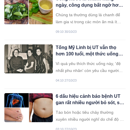
ngày, công dụng bất ngờ hơn
cả thuốc bổ
Chúng ta thường dùng lá chanh để
làm gia vị trong các món ăn mà ít
người biết rằng pha lá chanh uống
09:10 30/10/23
như trà xanh có công dụng bất ngờ
cho cơ thể
Tống Mỹ Linh bị UT vẫn thọ
hơn 100 tuổi, một thức uống
mà bà thích ở Việt Nam giá rất
Vì quá yêu thích thức uống này, 'đệ
rẻ
nhất phu nhân' còn yêu cầu người
giúp việc chuẩn bị cho mình để có thể
04:10 27/10/23
uống suốt cả ngày.
6 dấu hiệu cảnh báo bệnh UT
gan rất nhiều người bỏ sót, sợ
nhất là cái thứ 4 ai cũng coi
Táo bón hoặc tiêu chảy thường
thường
xuyên nhiều người nghĩ do chế độ ăn
uống không khoa học. Tuy nhiên đây
03:10 27/10/23