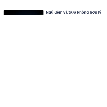
vô cùng may mắn.
Ngủ đêm và trưa không hợp lý
sẽ tăng nguy cơ UT
Một nghiên cứu vừa công bố trên tạp
chí Cancer đã cảnh báo liên quan
đến bệnh UT cho người có tổng thời
02:10 19/10/23
gian ngủ quá ít, ngủ đêm ngắn hoặc
không ngủ trưa.
Gợi ý công thức dưỡng da
trắng hoàn hảo với những loại
bột quen thuộc với nhà bếp
Bột này cũng làm sáng và đánh bóng
để làm sạch sâu và nuôi dưỡng da
mặt và cơ thể.
10:10 19/10/23
Người xưa có câu: ‘Tháng 10
củ cải thắng nhân sâm’, tại sao
mùa thu nên ăn nhiều củ cải?
Người xưa có câu “Củ cải tháng 10