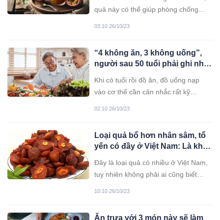
bán nhiều
quả này có thể giúp phòng chống
nhiều bệnh, được xem như “thần
03:10 26/10/23
dược” tốt cho sức khỏe.
“4 không ăn, 3 không uống”,
người sau 50 tuổi phải ghi nhớ
để tuổi già khỏe mạnh, minh
Khi có tuổi rồi đồ ăn, đồ uống nạp
mẫn
vào cơ thể cần cân nhắc rất kỹ
lưỡng...
02:10 26/10/23
Loại quả bổ hơn nhân sâm, tổ
yến có đầy ở Việt Nam: Là khắc
tinh của K, kéo dài tuổi thọ
Đây là loại quả có nhiều ở Việt Nam,
tuy nhiên không phải ai cũng biết
những công dụng tuyệt vời này.
10:10 26/10/23
Ăn trưa với 3 món này sẽ làm