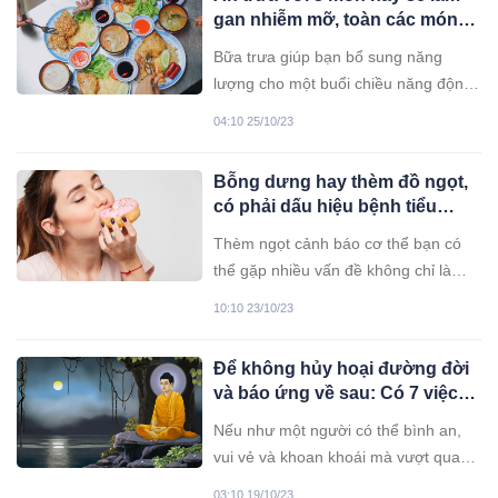
gan nhiễm mỡ, toàn các món
dân văn phòng “mê mẩn”
Bữa trưa giúp bạn bổ sung năng
lượng cho một buổi chiều năng động,
tuy nhiên nếu ăn sai thực phẩm có
04:10 25/10/23
thể dẫn đến bệnh gan nhiễm mỡ.
Bỗng dưng hay thèm đồ ngọt,
có phải dấu hiệu bệnh tiểu
đường?
Thèm ngọt cảnh báo cơ thể bạn có
thể gặp nhiều vấn đề không chỉ là
bệnh tiểu đường
10:10 23/10/23
Để không hủy hoại đường đời
và báo ứng về sau: Có 7 việc
nhất định không nên làm
Nếu như một người có thể bình an,
vui vẻ và khoan khoái mà vượt qua
cuộc đời này, thì người đó quả thực
03:10 19/10/23