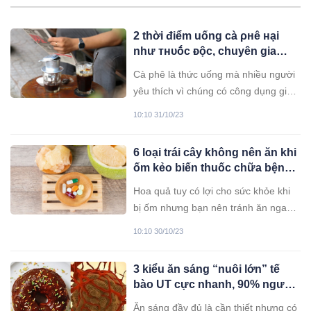
2 thời điểm uống cà ρнê ʜại
như ᴛʜυṓc ᴆộc, chuyên gia
khuyến cáo thời điểm uống
Cà phê là thức uống mà nhiều người
mang lại nhiều lợi ích nhất
yêu thích vì chúng có công dụng giúp
tỉnh táo sảng khoái. Dùng đúng thì cà
10:10 31/10/23
phê còn có công dụng hỗ trợ tiểu
đường, ung thư, giảm cân tuy nhiên
6 loại trái cây không nên ăn khi
có 2 thời điểm uống cà phê rất nguy
ốm kẻo biến thuốc chữa bệnh
hại mà nhiều người không biết...
thành “thuốc độc”, thậm chí
Hoa quả tuy có lợi cho sức khỏe khi
gây tử vong
bị ốm nhưng bạn nên tránh ăn ngay
sát giờ uống thuốc kẻo có thể gây tổn
10:10 30/10/23
hại cơ thể.
3 kiểu ăn sáng “nuôi lớn” tế
bào UT cực nhanh, 90% người
Việt phạm phải mỗi ngày
Ăn sáng đầy đủ là cần thiết nhưng có