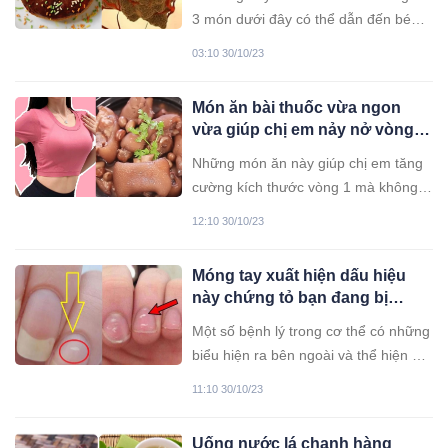
3 món dưới đây có thể dẫn đến béo
phì và tăng nguy cơ hình thành bệnh
03:10 30/10/23
UT.
Món ăn bài thuốc vừa ngon
vừa giúp chị em nảy nở vòng 1,
tăng cường sức khỏe, chậm
Những món ăn này giúp chị em tăng
lão hóa
cường kích thước vòng 1 mà không
sợ bị béo.
12:10 30/10/23
Móng tay xuất hiện dấu hiệu
này chứng tỏ bạn đang bị
bệnh, cần đi khám ngay
Một số bệnh lý trong cơ thể có những
biểu hiện ra bên ngoài và thể hiện ở
móng tay, bạn hãy cùng xem nhé
11:10 30/10/23
Uống nước lá chanh hàng