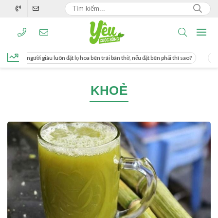
g, người giàu luôn đặt lọ hoa bên trái bàn thờ, nếu đặt bên phải thì sao?
Cách u
KHOẺ