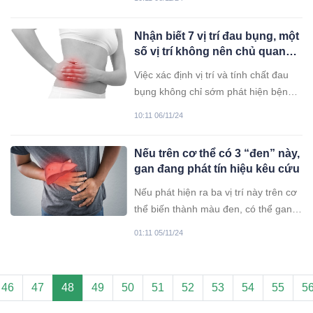
khỏe của cả gia đình.
Nhận biết 7 vị trí đau bụng, một
số vị trí không nên chủ quan
kẻo hối hận
Việc xác định vị trí và tính chất đau
bụng không chỉ sớm phát hiện bệnh
lý mà còn giúp bác sĩ tìm được
10:11 06/11/24
nguyên nhân sâu xa của hiện tượng
này.
Nếu trên cơ thể có 3 “đen” này,
gan đang phát tín hiệu kêu cứu
Nếu phát hiện ra ba vị trí này trên cơ
thể biến thành màu đen, có thể gan
bạn đang gặp vấn đề, nên đi khám
01:11 05/11/24
sớm.
46
47
48
49
50
51
52
53
54
55
5