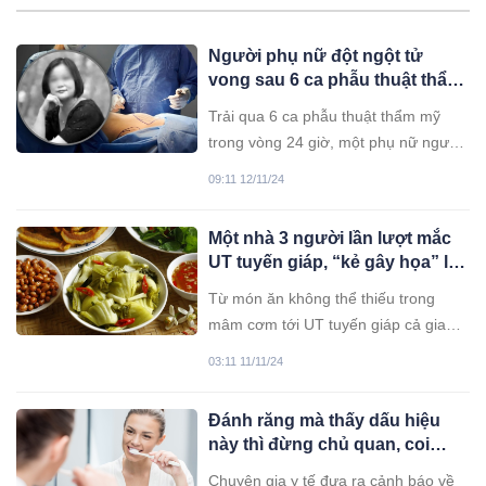
Người phụ nữ đột ngột tử
vong sau 6 ca phẫu thuật thẩm
mỹ trong 1 ngày
Trải qua 6 ca phẫu thuật thẩm mỹ
trong vòng 24 giờ, một phụ nữ người
Trung đã tử vong. Gia đình cô đâm
09:11 12/11/24
đơn kiện, đòi bồi thường 1,2 triệu
nhân dân tệ.
Một nhà 3 người lần lượt mắc
UT tuyến giáp, “kẻ gây họa” lại
là món ăn quen thuộc trên mâm
Từ món ăn không thể thiếu trong
cơm người Việt
mâm cơm tới UT tuyến giáp cả gia
đình. Chị em đọc ngay để lưu ý trong
03:11 11/11/24
các bữa ăn!
Đánh răng mà thấy dấu hiệu
này thì đừng chủ quan, coi
chừng UT gõ cửa
Chuyên gia y tế đưa ra cảnh báo về