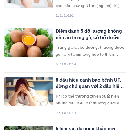
các triệu chứng UT miệng, một triệu
chứng quan trọng có thể phát hiện
11:11 11/11/24
khi đánh răng.
Điểm danh 5 đối tượng không
nên ăn trứng gà, có bổ dưỡng
đến mấy cũng không nên đụng
Trứng gà rất bổ dưỡng, thường được
vào
gọi là "vitamin tổng hợp từ thiên
nhiên". Tuy nhiên, 5 nhóm đối tượng
10:11 09/11/24
dưới đây nên hạn chế hoặc tránh ăn
trứng để tránh ảnh hưởng đến sức
8 dấu hiệu cảnh báo bệnh UT,
khỏe.
đừng chủ quan với 2 dấu hiệu
cuối
Khi cơ thể thường xuyên xuất hiện
những dấu hiệu bất thường dưới đây,
đừng chủ quan mà hãy chủ động đi
09:11 09/11/24
kiểm tra sức khỏe.
5 loại rau dại mọc khắp nơi