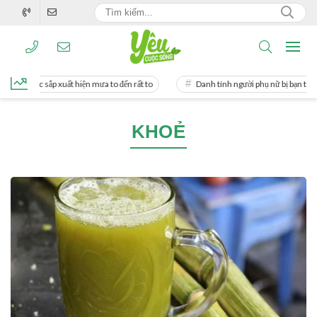
c sắp xuất hiện mưa to đến rất to
Danh tính người phụ nữ bị bạn trai doanh nh
KHOẺ