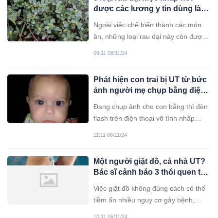
được các lương y tin dùng làm
thuốc
Ngoài việc chế biến thành các món
ăn, những loại rau dại này còn được
ông cha ta sử dụng làm thuốc chữa
09:11 08/11/24
bệnh.
Phát hiện con trai bị UT từ bức
ảnh người mẹ chụp bằng điện
thoại
Đang chụp ảnh cho con bằng thì đèn
flash trên điện thoại vô tình nhấp
nháy. Người mẹ phát hiện con trai 4
11:11 06/11/24
tháng tuổi bị UT mắt.
Một người giặt đồ, cả nhà UT?
Bác sĩ cảnh báo 3 thói quen tai
hại khi giặt đồ đầu độc sức
Việc giặt đồ không đúng cách có thể
khỏe
tiềm ẩn nhiều nguy cơ gây bệnh,
thậm chí là ảnh hưởng xấu đến sức
10:11 06/11/24