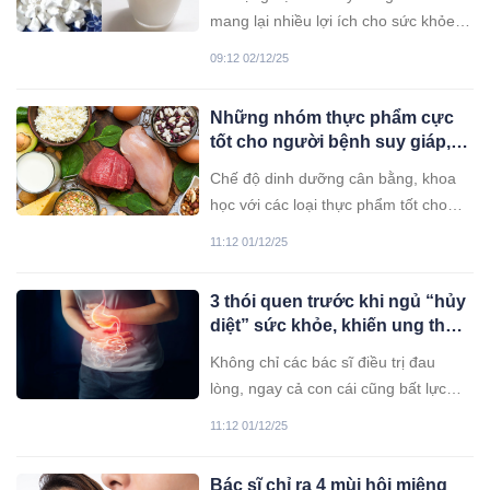
mang lại nhiều lợi ích cho sức khỏe
như thanh nhiệt, giải độc. Ngoài ra,
09:12 02/12/25
một số người tin rằng sử dụng bột
sắn dây có thể giúp cải thiện vòng 1.
Những nhóm thực phẩm cực
tốt cho người bệnh suy giáp,
viêm tuyến giáp mạn tính
Chế độ dinh dưỡng cân bằng, khoa
học với các loại thực phẩm tốt cho
tuyến giáp sẽ giúp duy trì chức năng
11:12 01/12/25
tuyến giáp khỏe mạnh, phòng tránh
các rối loạn liên quan. Vậy, thực đơn
3 thói quen trước khi ngủ “hủy
hàng ngày nên có những thực phẩm
diệt” sức khỏe, khiến ung thư
tốt cho tuyến giáp nào?
dạ dày tấn công, bác sĩ cảnh
Không chỉ các bác sĩ điều trị đau
báo
lòng, ngay cả con cái cũng bất lực
trước thói quen tai hại trước khi ngủ
11:12 01/12/25
của mẹ, dù đã cầm kết quả chẩn
đoán ung thư dạ dày giai đoạn muộn.
Bác sĩ chỉ ra 4 mùi hôi miệng