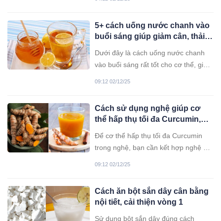
cam hằng ngày.
5+ cách uống nước chanh vào
buổi sáng giúp giảm cân, thải
độc cơ thể, không hại dạ dày
Dưới đây là cách uống nước chanh
vào buổi sáng rất tốt cho cơ thể, giúp
giảm cân, thải độc, không lo hại dạ
09:12 02/12/25
dày.
Cách sử dụng nghệ giúp cơ
thể hấp thụ tối đa Curcumin,
nhiều người chưa biết
Để cơ thể hấp thụ tối đa Curcumin
trong nghệ, bạn cần kết hợp nghệ với
nguyên liệu phù hợp.
09:12 02/12/25
Cách ăn bột sắn dây cân bằng
nội tiết, cải thiện vòng 1
Sử dụng bột sắn dây đúng cách