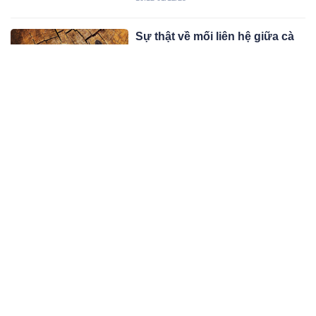
cách chống đột quỵ khi ngủ, góp
phần bảo vệ sức khỏe. Cách phòng
Sự thật về mối liên hệ giữa cà
tránh đột quỵ khi ngủ cần thực hiện
phê và UT gan
theo chỉ dẫn của bác sĩ.
Nhiều nghiên cứu khoa học đã tìm
hiểu mối liên hệ giữa cà phê và ung
thư gan.
08:12 01/12/25
5 loại nước uống thảo dược
giúp tăng đề kháng, ngừa cúm
hiệu quả
Những loại nước uống này mang lại
nhiều lợi ích tuyệt vời cho sức khỏe,
giúp tăng đề kháng, ngừa bệnh hiệu
05:11 30/11/25
quả.
Thực phẩm “tẩy sạch” ruột,
loại bỏ dầu mỡ, giải độc cơ thể:
Đường ruột càng sạch, tuổi thọ
Bài viết này sẽ tóm tắt ngắn gọn cho