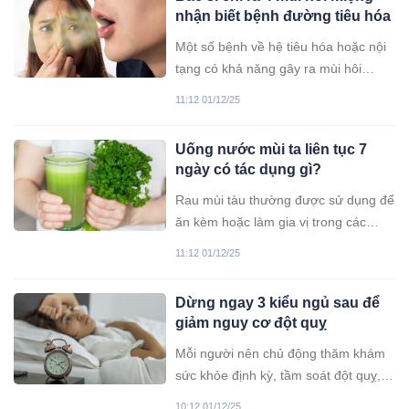
nhận biết bệnh đường tiêu hóa
Một số bệnh về hệ tiêu hóa hoặc nội
tạng có khả năng gây ra mùi hôi
miệng. Nếu hơi thở của bạn mang
11:12 01/12/25
một trong các mùi sau, đó có thể là
dấu hiệu của các bệnh lý tiềm ẩn
Uống nước mùi ta liên tục 7
không nên xem thường.
ngày có tác dụng gì?
Rau mùi tàu thường được sử dụng để
ăn kèm hoặc làm gia vị trong các
món ăn tại Việt Nam. Nhưng ít ai biết
11:12 01/12/25
rằng rau mùi tàu cũng có thể được
chế biến thành nước uống với nhiều
Dừng ngay 3 kiểu ngủ sau để
công dụng tuyệt vời. Vậy uống nước
giảm nguy cơ đột quỵ
rau mùi tàu có tác dụng gì?
Mỗi người nên chủ động thăm khám
sức khỏe định kỳ, tầm soát đột quỵ,
trao đổi với bác sĩ về các nguy cơ và
10:12 01/12/25