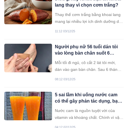
động tiêu cực đến sức khỏe, thậm chí
lang thay vì chọn cơm trắng?
dẫn đến khó tiêu, đầy bụng, hoặc làm
giảm khả năng hấp thụ dinh dưỡng.
Thay thế cơm trắng bằng khoai lang
mang lại nhiều lợi ích dinh dưỡng do
khoai lang giàu chất xơ, vitamin và có
11:12 03/12/25
chỉ số đường huyết (GI) thấp hơn, hỗ
trợ giảm cân và cải thiện sức khỏe
Người phụ nữ 56 tuổi dán tỏi
tổng thể.
vào lòng bàn chân suốt 6
tháng, kết quả khám sức khỏe
Mỗi tối đi ngủ, cô cắt 2 lát tỏi mới,
khiến bác sĩ “ngã ngửa”
dán vào gan bàn chân. Sau 6 tháng,
đi khám, kết quả của người phụ nữ
08:12 03/12/25
khiến ai cũng tròn mắt.
5 sai lầm khi uống nước cam
có thể gây phản tác dụng, bạn
cần biết!
Nước cam là nguồn tuyệt vời của
vitamin và khoáng chất. Chính vì vậy,
nhiều người có thói quen uống nước
04:12 02/12/25