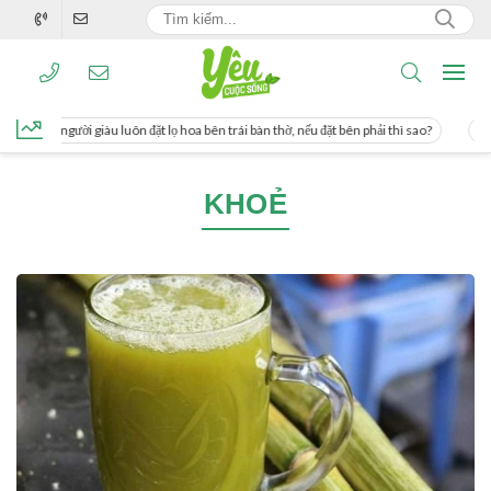
ơng, người giàu luôn đặt lọ hoa bên trái bàn thờ, nếu đặt bên phải thì sao?
Cách
KHOẺ