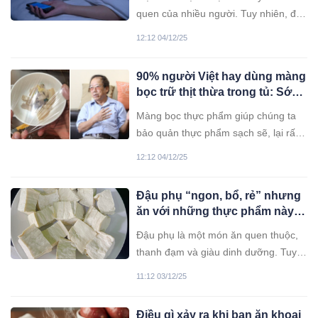
quen tự hại mình
quen của nhiều người. Tuy nhiên, đây
là thói quen xấu, gây tổn hại đến sức
12:12 04/12/25
khỏe.
90% người Việt hay dùng màng
bọc trữ thịt thừa trong tủ: Sớm
muộn cũng UT
Màng bọc thực phẩm giúp chúng ta
bảo quản thực phẩm sạch sẽ, lại rất
tiện dụng. Tuy nhiên, không phải loại
12:12 04/12/25
nào cũng nên sử dụng màng bọc để
bảo quản.
Đậu phụ “ngon, bổ, rẻ” nhưng
ăn với những thực phẩm này
lại cực hại sức khỏe
Đậu phụ là một món ăn quen thuộc,
thanh đạm và giàu dinh dưỡng. Tuy
nhiên, không phải thực phẩm nào
11:12 03/12/25
cũng "hợp cạ" với đậu phụ. Việc kết
hợp sai cách có thể gây ra những tác
Điều gì xảy ra khi bạn ăn khoai