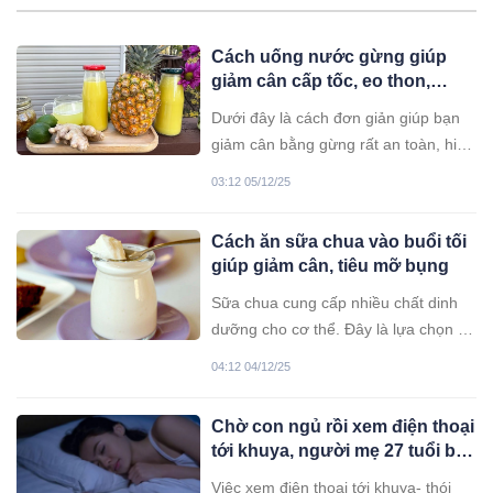
Cách uống nước gừng giúp
giảm cân cấp tốc, eo thon,
không gây hại
Dưới đây là cách đơn giản giúp bạn
giảm cân bằng gừng rất an toàn, hiệu
quả, ai cũng nên áp dụng.
03:12 05/12/25
Cách ăn sữa chua vào buổi tối
giúp giảm cân, tiêu mỡ bụng
Sữa chua cung cấp nhiều chất dinh
dưỡng cho cơ thể. Đây là lựa chọn tốt
đối với những người muốn giảm cân.
04:12 04/12/25
Chờ con ngủ rồi xem điện thoại
tới khuya, người mẹ 27 tuổi bỏ
mạng giữa đêm: Bỏ ngay thói
Việc xem điện thoại tới khuya- thói