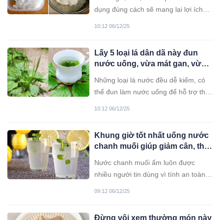
quả
dụng đúng cách sẽ mang lại lợi ích
cho sức khỏe như ổng định đường
10:12 06/12/25
huyết, hỗ trợ giảm cân.
Lấy 5 loại lá dân dã này đun
nước uống, vừa mát gan, vừa
làm sạch phổi
Những loại lá nước đều dễ kiếm, có
thể đun làm nước uống để hỗ trợ thải
độc cơ thể cũng như làm sạch phổi,
10:12 06/12/25
tăng cường sức khỏe đường hô hấp.
Khung giờ tốt nhất uống nước
chanh muối giúp giảm cân, thải
độc ruột, không hại dạ dày
Nước chanh muối ấm luôn được
nhiều người tin dùng vì tính an toàn
và hiệu quả dài lâu trong phương
09:12 06/12/25
pháp hỗ trợ giảm cân và hỗ trợ giải
độc tự nhiên.
Đừng vội xem thường món này