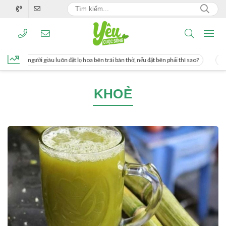
ng, người giàu luôn đặt lọ hoa bên trái bàn thờ, nếu đặt bên phải thì sao?
Cách
KHOẺ