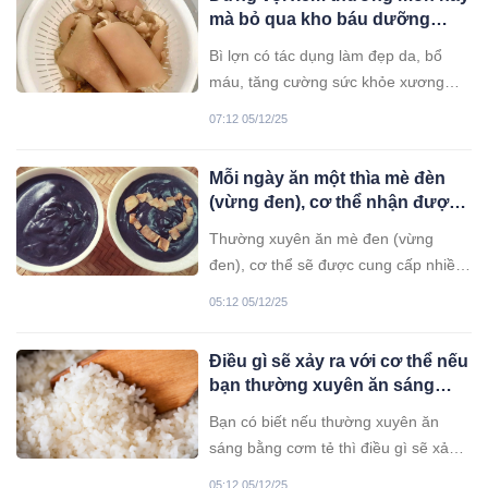
mà bỏ qua kho báu dưỡng
nhan
Bì lợn có tác dụng làm đẹp da, bổ
máu, tăng cường sức khỏe xương
khớp và phòng chống lão hóa nhờ
07:12 05/12/25
chứa collagen, protein và các khoáng
chất. Ngoài ra, bì lợn còn bổ âm,
Mỗi ngày ăn một thìa mè đèn
dưỡng huyết, có lợi cho hệ miễn dịch
(vừng đen), cơ thể nhận được
và giúp da khỏe đẹp, tóc bóng
5 lợi ích đặc biệt
mượt. Tuy nhiên, cần lưu ý
Thường xuyên ăn mè đen (vừng
đen), cơ thể sẽ được cung cấp nhiều
chất dinh dưỡng tuyệt vời, giúp
05:12 05/12/25
phòng ngừa bệnh tật.
Điều gì sẽ xảy ra với cơ thể nếu
bạn thường xuyên ăn sáng
bằng cơm tẻ?
Bạn có biết nếu thường xuyên ăn
sáng bằng cơm tẻ thì điều gì sẽ xảy
ra với cơ thể hay không?
05:12 05/12/25