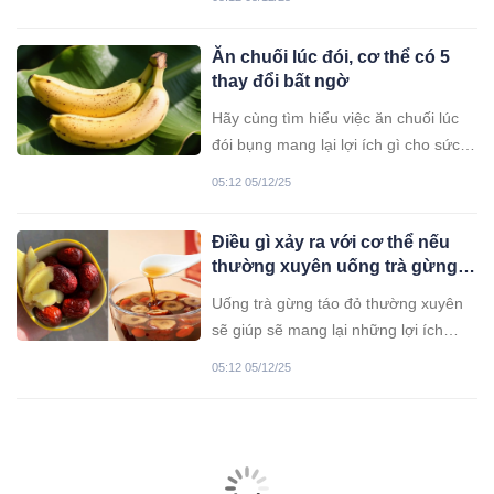
Ăn chuối lúc đói, cơ thể có 5
thay đổi bất ngờ
Hãy cùng tìm hiểu việc ăn chuối lúc
đói bụng mang lại lợi ích gì cho sức
khỏe nhé.
05:12 05/12/25
Điều gì xảy ra với cơ thể nếu
thường xuyên uống trà gừng
táo đỏ vào buổi sáng?
Uống trà gừng táo đỏ thường xuyên
sẽ giúp sẽ mang lại những lợi ích
tuyệt vời. Hãy tìm hiểu hiểu thêm về
05:12 05/12/25
công dụng loại đồ uống này đối với
sức khỏe.