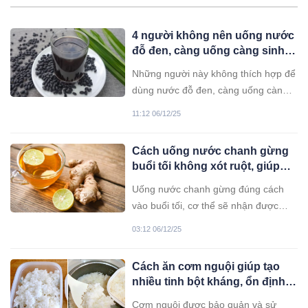
4 người không nên uống nước
đỗ đen, càng uống càng sinh
bệnh
Những người này không thích hợp để
dùng nước đỗ đen, càng uống càng
phản tác dụng, dễ sinh bệnh tật.
11:12 06/12/25
Cách uống nước chanh gừng
buổi tối không xót ruột, giúp
tiêu mỡ bụng
Uống nước chanh gừng đúng cách
vào buổi tối, cơ thể sẽ nhận được
nhiều lợi ích tuyệt vời.
03:12 06/12/25
Cách ăn cơm nguội giúp tạo
nhiều tinh bột kháng, ổn định
đường huyết, giảm cân hiệu
Cơm nguội được bảo quản và sử