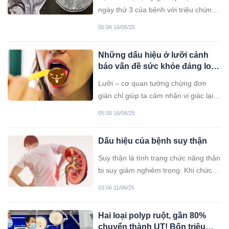
ngày thứ 3 của bệnh với triệu chứng
khởi phát là nôn ói sau ăn khoảng 3-4
05:06 16/06/25
lần/ngày, sau đó ói ngày càng tăng
dần...
Những dấu hiệu ở lưỡi cảnh
báo vấn đề sức khỏe đáng lo
ngại mà nhiều người bỏ qua
Lưỡi – cơ quan tưởng chừng đơn
giản chỉ giúp ta cảm nhận vị giác lại là
“tấm gương” phản chiếu sức khỏe
05:06 16/06/25
tổng thể của cơ thể. Thế nhưng,
không ít người chỉ chú ý đến răng
Dấu hiệu của bệnh suy thận
miệng mà bỏ qua những thay đổi ở
lưỡi, dù đó có thể là tín hiệu sớm của
Suy thận là tình trạng chức năng thận
nhiều bệnh lý đáng lo ngại.
bị suy giảm nghiêm trọng. Khi chức
năng của thận giảm sẽ không thể lọc
03:06 11/06/25
máu và loại bỏ chất thải cùng nước
dư thừa khỏi cơ thể. Điều này dẫn
Hai loại polyp ruột, gần 80%
đến sự tích tụ của các chất độc và
chuyển thành UT! Bốn triệu