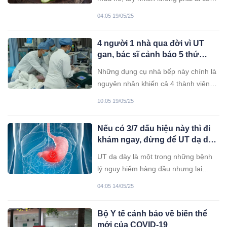
thích hợp để ăn.
04:05 19/05/25
4 người 1 nhà qua đời vì UT
gan, bác sĩ cảnh báo 5 thứ
trong bếp có thể chứa chất đ:
Những dụng cụ nhà bếp này chính là
ộ: c hơn 68 lần thạch tín
nguyên nhân khiến cả 4 thành viên
trong gia đình ra đi mãi mãi...
10:05 19/05/25
Nếu có 3/7 dấu hiệu này thì đi
khám ngay, đừng để UT dạ dày
đến khi đã quá muộn
UT dạ dày là một trong những bệnh
lý nguy hiểm hàng đầu nhưng lại
thường bị bỏ qua do triệu chứng mơ
04:05 14/05/25
hồ, dễ nhầm lẫn.
Bộ Y tế cảnh báo về biến thể
mới của COVID-19