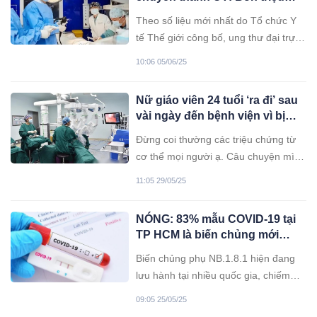
chất lỏng trong máu có thể gây nên
chứng khi đi vệ sinh báo hiệu
những ảnh hưởng nghiêm trọng.
Theo số liệu mới nhất do Tổ chức Y
polyp sắp xuất hiện
tế Thế giới công bố, ung thư đại trực
tràng đã trở thành căn bệnh ung thư
10:06 05/06/25
phổ biến thứ ba trên thế giới, với hơn
1,9 triệu ca mới mỗi năm.
Nữ giáo viên 24 tuổi ‘ra đi’ sau
vài ngày đến bệnh viện vì bị
đ:au họng
Đừng coi thường các triệu chứng từ
cơ thể mọi người ạ. Câu chuyện mình
vừa đọc trên báo về một cô gái trẻ
11:05 29/05/25
mới 24 tuổi chính là bài học cho tất
cả chúng ta.
NÓNG: 83% mẫu COVID-19 tại
TP HCM là biến chủng mới
NB.1.8.1
Biến chủng phụ NB.1.8.1 hiện đang
lưu hành tại nhiều quốc gia, chiếm
83% trong số các mẫu bệnh phẩm
09:05 25/05/25
COVID-19 tại TP HCM được giải trình