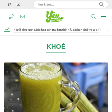
g, người giàu luôn đặt lọ hoa bên trái bàn thờ, nếu đặt bên phải thì sao?
Cách u
KHOẺ