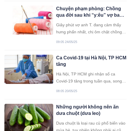
tự gen gần đây.
Chuyện phạm phòng: Chồng
qua đời sau khi “y:êu” vợ ban
trưa
Giây phút vợ anh T. đang cảm thấy
hưng phấn nhất, chị ôm chặt chồng,
anh T. bắt đầu c:0 gi:@t. Chị còn cười
09:05 24/05/25
cho rằng anh làm trò nhưng dần dần
phát hiện lưng anh toát mồ hôi, hai
Ca Covid-19 tại Hà Nội, TP HCM
bàn chân lạnh ngắt...
tăng
Hà Nội, TP HCM ghi nhận số ca
Covid-19 tăng trong tuần qua, song
chưa phát hiện các ổ dịch lớn, ngành
08:05 20/05/25
y tế khuyến cáo người dân đeo khẩu
trang khi đến nơi công cộng.
Những người không nên ăn
dưa chuột (dưa leo)
Dưa chuột là loại rau củ phổ biến vào
mùa hè, tuy nhiên không phải ai cũng