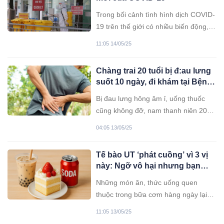
Trong bối cảnh tình hình dịch COVID-
19 trên thế giới có nhiều biến động,
đặc biệt với sự gia tăng số ca nhiễm
11:05 14/05/25
tại Thái Lan do biến thể phụ
XBB.1.16 của Omicron, Bộ Y tế
Chàng trai 20 tuổi bị đ:au lưng
khuyến cáo người dân không nên chủ
suốt 10 ngày, đi khám tại Bệnh
quan nhưng cũng không hoang
viện Bạch Mai phát hiện UT đã
mang.
Bị đau lưng hông âm ỉ, uống thuốc
di căn khắp cơ thể
cũng không đỡ, nam thanh niên 20
tuổi đi khám bất ngờ phát hiện mắc
04:05 13/05/25
UT hiếm gặp, di căn phổi, não, gan.
Tế bào UT ‘phát cuồng’ vì 3 vị
này: Ngỡ vô hại nhưng bạn
đang ăn mỗi ngày
Những món ăn, thức uống quen
thuộc trong bữa cơm hàng ngày lại
chính là “mồi ngon” nuôi dưỡng tế
11:05 13/05/25
bào UT. Sự thật này khiến nhiều