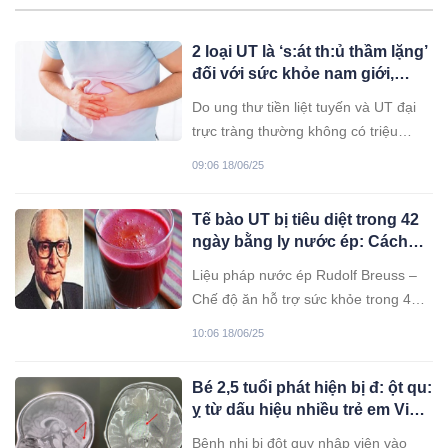
2 loại UT là ‘s:át th:ủ thầm lặng’
đối với sức khỏe nam giới,
không có triệu chứng ở giai
Do ung thư tiền liệt tuyến và UT đại
đoạn đầu
trực tràng thường không có triệu
chứng điển hình ở giai đoạn đầu,
09:06 18/06/25
nhiều bệnh nhân khi phát hiện ra
bệnh đã ở giai đoạn giữa hoặc cuối.
Tế bào UT bị tiêu diệt trong 42
ngày bằng ly nước ép: Cách
thực hiện vô cùng đơn giản
Liệu pháp nước ép Rudolf Breuss –
Chế độ ăn hỗ trợ sức khỏe trong 42
ngày Rudolf Breuss (1899–1990),
10:06 18/06/25
một thầy chữa bệnh tự nhiên người
Áo, đã dành phần lớn cuộc đời
Bé 2,5 tuổi phát hiện bị đ: ột qu:
nghiên cứu các phương pháp hỗ trợ
ỵ từ dấu hiệu nhiều trẻ em Việt
điều trị bệnh nan y, đặc biệt là ung
mắc phải
thư. Ông được biết đến
Bệnh nhi bị đột quỵ nhập viện vào