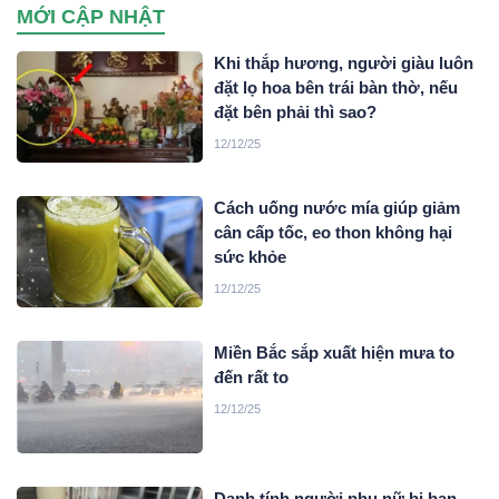
sử dụng?
MỚI CẬP NHẬT
Khi thắp hương, người giàu luôn
đặt lọ hoa bên trái bàn thờ, nếu
đặt bên phải thì sao?
12/12/25
Cách uống nước mía giúp giảm
cân cấp tốc, eo thon không hại
sức khỏe
12/12/25
Miền Bắc sắp xuất hiện mưa to
đến rất to
12/12/25
Danh tính người phụ nữ bị bạn