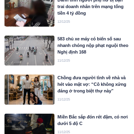
trai doanh nhân trên mạng tống
tiền 4 tỷ đồng
12/12/25
583 chủ xe máy có biển số sau
nhanh chóng nộp phạt nguội theo
Nghị định 168
11/12/25
Chồng đưa người tình về nhà và
hét vào mặt vợ: “Cô không xứng
đáng ở trong biệt thự này”
11/12/25
Miền Bắc sắp đón rét đậm, có nơi
dưới 5 độ C
11/12/25