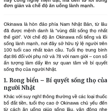
hay công nghệ hiện đại, mà đến từ lối sống
đơn giản và chế độ ăn uống lành mạnh.
Okinawa là hòn đảo phía Nam Nhật Bản, từ lâu
đã được mệnh danh là “vùng đất sống thọ nhất
thế giới”. Với chế độ ăn Okinawa nổi tiếng và lối
sống lành mạnh, nơi đây sở hữu tỷ lệ người trên
100 tuổi cao nhất toàn cầu. Tuổi thọ trung bình
đạt 86 đối với phụ nữ và 78 với nam giới – con số
ấn tượng làm dấy lên sự quan tâm về bí quyết
sống thọ của người Nhật.
1. Rong biển – Bí quyết sống thọ của
người Nhật
Khác với suy nghĩ thông thường về các loại thuốc
bổ đắt tiền, tuổi thọ cao ở Okinawa chủ yếu đến
từ cách ăn uống giúp sống lâu, vận động nhẹ