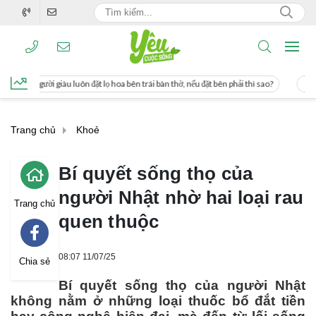
lọ hoa bên trái bàn thờ, nếu đặt bên phải thì sao?
Cách uống nước mía giúp giả
Trang chủ
Khoẻ
Bí quyết sống thọ của
người Nhật nhờ hai loại rau
Trang chủ
quen thuộc
08:07 11/07/25
Chia sẻ
Bí quyết sống thọ của người Nhật
không nằm ở những loại thuốc bổ đắt tiền