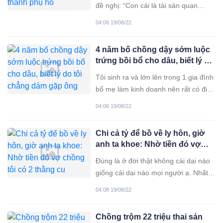
đề nghị: “Con cái là tài sản quan
trọng nhất của vợ chồng nên mình
04:08 19/08/22
phải dành thời gian chăm sóc. Công
việc của anh đi suốt, em phải nghỉ
4 năm bố chồng dậy sớm luộc
việc chăm con, vun vén tổ ấm. Kinh
trứng bồi bổ cho dâu, biết lý do
tế anh lo được. Không thể cả 2 vợ
tôi chẳng dám gặp ông
chồng
Tôi sinh ra và lớn lên trong 1 gia đình
bố mẹ làm kinh doanh nên rất có điều
kiện. Đã vậy ông bà chỉ có mình tôi là
04:08 19/08/22
con gái duy nhất. Vì thế từ nhỏ đến
lớn, họ luôn yêu thương, chiều
Chi cả tỷ để bồ về ly hôn, giờ
chuộng tôi. Có lẽ chính vì điều này đã
anh ta khoe: Nhờ tiền đó vợ
khiến tôi
chồng tôi có 2 thằng cu
Đúng là ở đời thật không cái dại nào
giống cái dại nào mọi người ạ. Nhất
là dại tình lại càng khổ, càng thiệt. Tôi
04:08 19/08/22
kết hôn năm nay cũng đã 10 năm
nhưng cuộc sống hôn nhân không
Chồng trộm 22 triệu thai sản
hạnh phúc. Chồng tôi hơn vợ 15 tuổi.