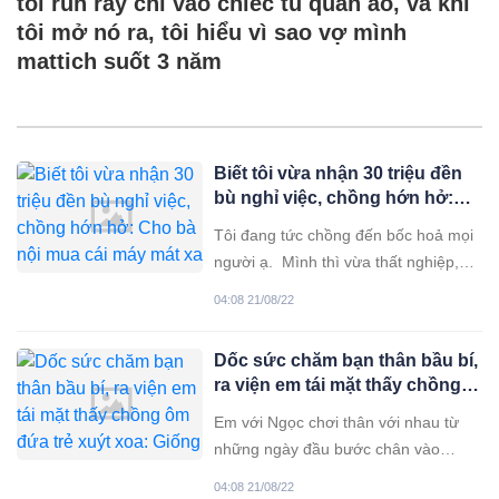
tôi run rẩy chỉ vào chiếc tủ quần áo, và khi
tôi mở nó ra, tôi hiểu vì sao vợ mình
mattich suốt 3 năm
Biết tôi vừa nhận 30 triệu đền
bù nghỉ việc, chồng hớn hở:
Cho bà nội mua cái máy mát xa
Tôi đang tức chồng đến bốc hoả mọi
người ạ. Mình thì vừa thất nghiệp,
chưa tìm được việc gì, đang lấy tiền
04:08 21/08/22
đâu nuôi con. Trong khi đó chồng có
đồng nào đều chăm chăm lo cho ông
Dốc sức chăm bạn thân bầu bí,
bà nội. Hồi chưa cưới chồng tôi đã
ra viện em tái mặt thấy chồng
luôn tỏ vẻ mình là một người rất có
ôm đứa trẻ xuýt xoa: Giống anh
Em với Ngọc chơi thân với nhau từ
quá
những ngày đầu bước chân vào
giảng đường đại học. Hai đứa đều
04:08 21/08/22