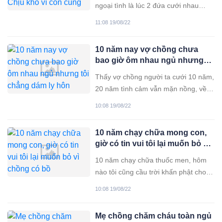
ngoại tình là lúc 2 đứa cưới nhau
được hơn năm. Anh ấy giải thích:
11:08 19/08/22
“Anh ra ngoài đổi gió tí thôi chứ
không có ý định bỏ vợ”. Lúc ấy tôi
10 năm nay vợ chồng chưa
vừa dính bầu nên đành nhắm mắt
bao giờ ôm nhau ngủ nhưng
cho qua vì muốn giữ cho con 1
tôi chẳng dám ly hôn
Thấy vợ chồng người ta cưới 10 năm,
20 năm tình cảm vẫn mặn nồng, về
giường đầu gối má kề, tôi thật sự vô
10:08 19/08/22
cùng ngưỡng mộ. Nghĩ tới thân
mình kết hôn chục năm thì cả chục
10 năm chạy chữa mong con,
năm vợ chồng lạnh nhạt mà tủi thân
giờ có tin vui tôi lại muốn bỏ vì
vô cùng. Ngày trước tôi đến với
chồng có bồ
chồng là do
10 năm chạy chữa thuốc men, hôm
nào tôi cũng cầu trời khấn phật cho
có một mụn con để vợ chồng được
10:08 19/08/22
toại nguyện. Mãi rồi ông trời cũng
thấu cho tôi nhưng khổ nỗi đứa con
Mẹ chồng chăm cháu toàn ngủ
lại tới trong hoàn cảnh trớ trêu quá.