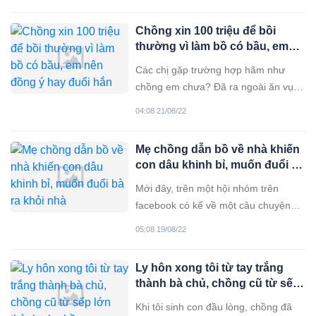
ở tỉnh lẻ, hoàn cảnh bố mẹ cũng khó
khăn nên thương nhau như chị em
Chồng xin 100 triệu để bồi
gái. Ngọc có hình thức ưa nhìn, xinh
thường vì làm bồ có bầu, em
đẹp hơn em. Nhiều người theo đuổi
nên đồng ý hay đuổi hắn khỏi
cô ấy lắm. Sau khi
Các chị gặp trường hợp hãm như
nhà
chồng em chưa? Đã ra ngoài ăn vụng
rồi giờ lại về nhà cầu xin vợ giải quyết
04:08 21/08/22
hậu quả. Em có nên một phát tiễn
hắn ra khỏi cuộc đời mình không?
Mẹ chồng dẫn bồ về nhà khiến
Hồi mới cưới vợ chồng em đều con
con dâu khinh bỉ, muốn đuổi bà
nhà nghèo chẳng có gì trong tay.
ra khỏi nhà
Mới đây, trên một hội nhóm trên
facebook có kể về một câu chuyện
tâm sự có thật, gây được nhiều sự
05:08 19/08/22
chú ý từ phía cộng đồng mạng. Cụ
thể, trong câu chuyện cô con dâu kể
Ly hôn xong tôi từ tay trắng
rằng cảm thấy muốn đuổi mẹ chồng
thành bà chủ, chồng cũ từ sếp
ra khỏi nhà khi bà đã lớn tuổi mà vẫn
lớn thành phụ hồ
Khi tôi sinh con đầu lòng, chồng đã