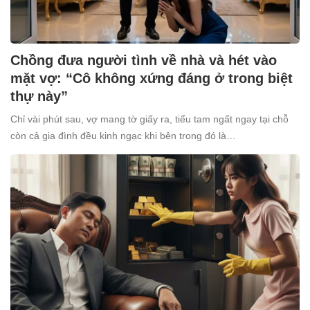
Chồng đưa người tình về nhà và hét vào
mặt vợ: “Cô không xứng đáng ở trong biệt
thự này”
Chỉ vài phút sau, vợ mang tờ giấy ra, tiểu tam ngất ngay tại chỗ
còn cả gia đình đều kinh ngạc khi bên trong đó là…