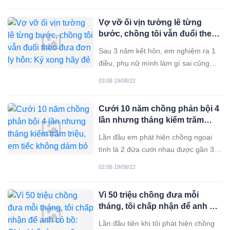
phải hơi nhau quen tay ấp gối kề
hàng đêm không xa lâu được. Thậm
Vợ vỡ ối vịn tường lê từng
chí mỗi khi có việc về quê mà không
bước, chồng tôi vẫn đuổi theo
có vợ đi cùng, tôi chẳng bao giờ ở
đưa đơn ly hôn: Ký xong hãy
Sau 3 năm kết hôn, em nghiệm ra 1
đẻ
điều, phụ nữ mình làm gì sai cũng
được chứ lấy sai chồng khổ cả cuộc
03:08 19/08/22
đời. Tiếc là em nhận ra điều này
muộn quá nên phận bạc bẽo, cay
Cưới 10 năm chồng phản bội 4
đắng lắm. Vợ chồng em quen nhau
lần nhưng tháng kiếm trăm
qua mạng, sau 2 tháng yêu, em dính
triệu, em tiếc không dám bỏ
Lần đầu em phát hiện chồng ngoại
tình là 2 đứa cưới nhau được gần 3
năm. Khi ấy con trai đầu lòng của em
02:08 19/08/22
vừa tròn 7 tháng tuổi. Tận mắt chứng
kiến chồng ôm người đàn bà khác,
Vì 50 triệu chồng đưa mỗi
em vừa đau vừa hận. Đợt ấy em gầy
tháng, tôi chấp nhận để anh có
đi trông thấy. Người ngoài không
bồ: Chịu khổ vì con cũng được
Lần đầu tiên khi tôi phát hiện chồng