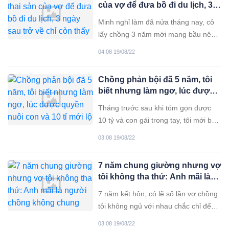
của vợ để đưa bồ đi du lịch, 3
Anh ấy có tiền bạc địa vị
ngày sau trở về chỉ còn thấy 2
Minh nghỉ làm đã nửa tháng nay, cô
bức di ảnh
lấy chồng 3 năm mới mang bầu nên
cô gìn giữ ghê lắm. Vợ chồng Minh
04:08 19/08/22
thuê một căn nhà cấp bốn để ở. Kinh
tế hai vợ chồng cũng chỉ ở mức trung
Chồng phản bội đã 5 năm, tôi
bình, chi trả các khoản thuê nhà, ăn
biết nhưng làm ngơ, lúc được
uống, ma chay, cưới hỏi
quyền nuôi con và 10 tỉ mới lộ
Tháng trước sau khi tóm gọn được
mặt
10 tỷ và con gái trong tay, tôi mới bất
ngờ thò đơn ly hôn ra trước mặt
03:08 19/08/22
chồng hất hàm: “Anh đọc kỹ rồi ký
vào đây. 5 năm giấu vợ con ngoại
7 năm chung giường nhưng vợ
tình bên ngoài đã quá đủ với tôi rồi”.
tôi không tha thứ: Anh mãi là
Chồng tôi há hốc miệng
người chồng không chung
7 năm kết hôn, có lẽ số lần vợ chồng
thủy
tôi không ngủ với nhau chắc chỉ đếm
trên đầu ngón tay. Chúng tôi như
03:08 19/08/22