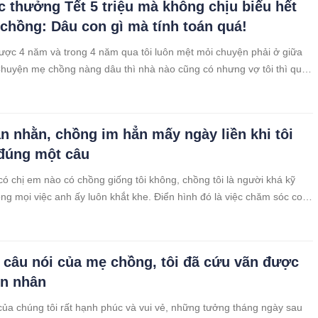
 thưởng Tết 5 triệu mà không chịu biếu hết
chồng: Dâu con gì mà tính toán quá!
được 4 năm và trong 4 năm qua tôi luôn mệt mỏi chuyện phải ở giữa
huyện mẹ chồng nàng dâu thì nhà nào cũng có nhưng vợ tôi thì quá
Tôi không hiểu tại sao vợ mình lại không chịu suy nghĩ, nhường nhịn
ho nhà cửa êm ấm.
n nhằn, chồng im hẳn mấy ngày liền khi tôi
 đúng một câu
có chị em nào có chồng giống tôi không, chồng tôi là người khá kỹ
rong mọi việc anh ấy luôn khắt khe. Điển hình đó là việc chăm sóc con
khi chuyện không to tát nhưng anh lại luôn làm lớn chuyện, hễ con cái
 sẽ đổ lỗi cho tôi.
 câu nói của mẹ chồng, tôi đã cứu vãn được
n nhân
ủa chúng tôi rất hạnh phúc và vui vẻ, những tưởng tháng ngày sau