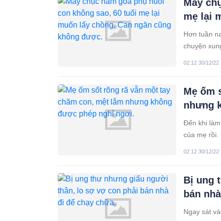
Mấy chụ
mẹ lại 
Hơn tuần na
chuyện xung
đất cát…mà l
02:12 30/12/22
út. Năm tôi 
Mẹ ốm s
nhưng k
Đến khi làm
của mẹ rồi.
khiến mẹ sốt
02:12 30/12/22
cuộc
Bị ung 
bán nhà
Ngay sát vá