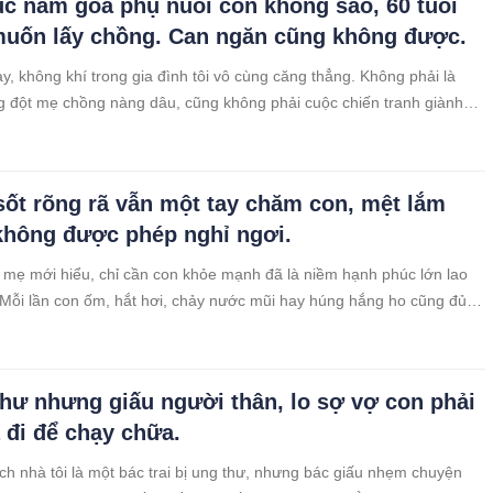
c năm góa phụ nuôi con không sao, 60 tuổi
muốn lấy chồng. Can ngăn cũng không được.
y, không khí trong gia đình tôi vô cùng căng thẳng. Không phải là
 đột mẹ chồng nàng dâu, cũng không phải cuộc chiến tranh giành
à việc mẹ đẻ tôi đòi đi bước nữa. Gia đình tôi có hai anh em, tôi là
học lớp
ốt rõng rã vẫn một tay chăm con, mệt lắm
hông được phép nghỉ ngơi.
 mẹ mới hiểu, chỉ cần con khỏe mạnh đã là niềm hạnh phúc lớn lao
 Mỗi lần con ốm, hắt hơi, chảy nước mũi hay húng hắng ho cũng đủ
 sắng. Người ta vẫn thường nói, “con cái là tài sản quý giá nhất trong
thư nhưng giấu người thân, lo sợ vợ con phải
 đi để chạy chữa.
ch nhà tôi là một bác trai bị ung thư, nhưng bác giấu nhẹm chuyện