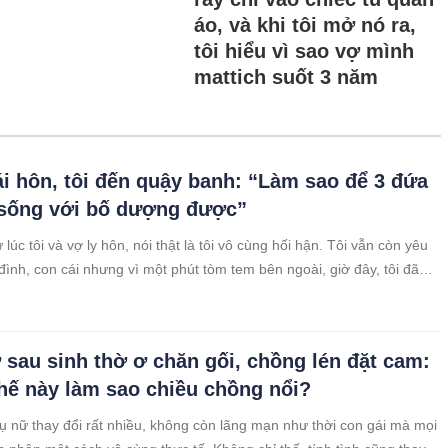
áo, và khi tôi mở nó ra,
tôi hiểu vì sao vợ mình
mattich suốt 3 năm
ái hôn, tôi đến quậy banh: “Làm sao để 3 đứa
 sống với bố dượng được”
lúc tôi và vợ ly hôn, nói thật là tôi vô cùng hối hận. Tôi vẫn còn yêu
 đình, con cái nhưng vì một phút tòm tem bên ngoài, giờ đây, tôi đã
Lúc kết hôn hai đứa chẳng có gì trong tay, thậm chí
 sau sinh thờ ơ chăn gối, chồng lén đặt cam:
thế này làm sao chiều chồng nổi?
ụ nữ thay đổi rất nhiều, không còn lãng mạn như thời con gái mà mọi