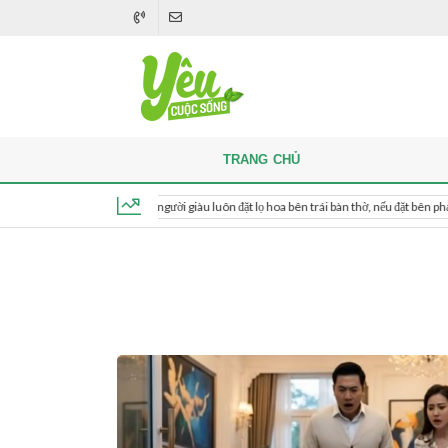
TRANG CHỦ
Khi thắp hương, người giàu luôn đặt lọ hoa bên trái bàn thờ, nếu đặt bên phải thì sao?
Thứ 7, ngày 8 tháng 8, 2026, 14:59:47