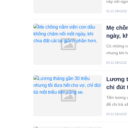
này với ngư
bố mà phải 
01:12 28/12/22
Mẹ chồn
ngày, kh
Có những nà
nhưng khi họ
03:12 26/12/22
Lương t
chỉ đút 
Tiền lương c
để chi trả x
có đọc được
03:12 26/12/22
này