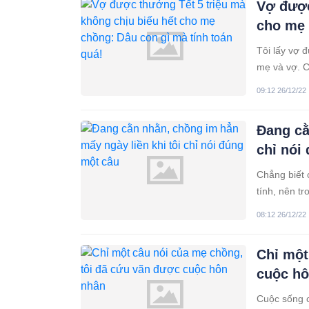
Vợ được
cho mẹ 
Tôi lấy vợ 
mẹ và vợ. C
đáng thật. 
09:12 26/12/22
một chút c
Đang cằ
chỉ nói
Chẳng biết 
tính, nên t
cái, nhiều 
08:12 26/12/22
có chuyện gì
Chỉ một
cuộc hô
Cuộc sống c