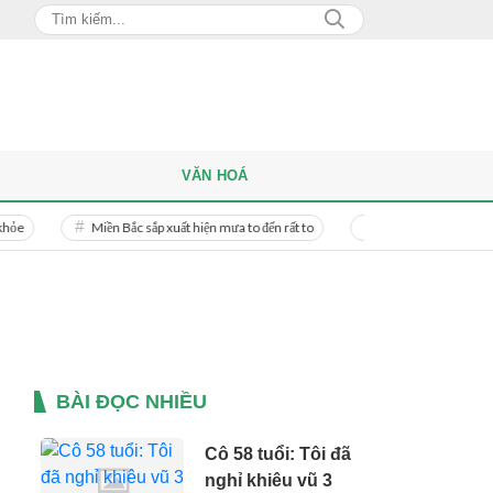
VĂN HOÁ
Miền Bắc sắp xuất hiện mưa to đến rất to
Danh tính người phụ nữ bị bạn 
BÀI ĐỌC NHIỀU
Cô 58 tuổi: Tôi đã
nghỉ khiêu vũ 3