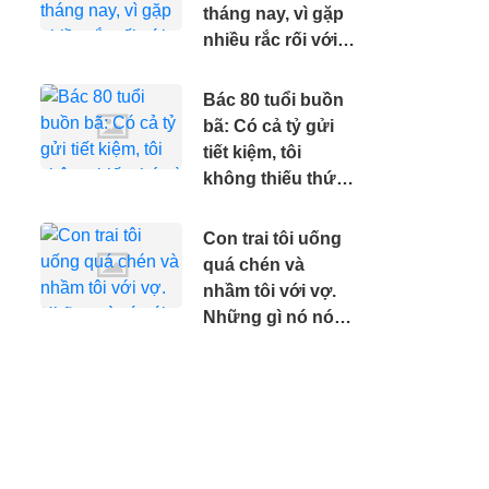
tháng nay, vì gặp
nhiều rắc rối với
bạn nhảy
Bác 80 tuổi buồn
bã: Có cả tỷ gửi
tiết kiệm, tôi
không thiếu thứ
gì nhưng tôi
muốn mình sớm
Con trai tôi uống
ra đi.
quá chén và
nhầm tôi với vợ.
Những gì nó nói
khiến tôi khóc
nghẹn.