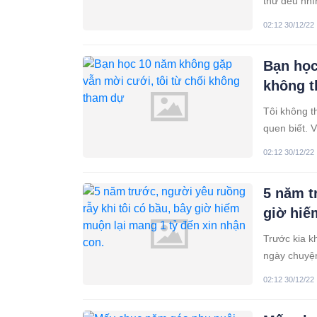
thứ đều nhì
đổi, hay cá
02:12 30/12/22
nói, thay đổ
Bạn học
không 
Tôi không t
quen biết. V
ba gần 10 n
02:12 30/12/22
tôi đi đâu v
5 năm t
giờ hiế
Trước kia k
ngày chuyện
ở đời đừng 
02:12 30/12/22
Cách đây 5