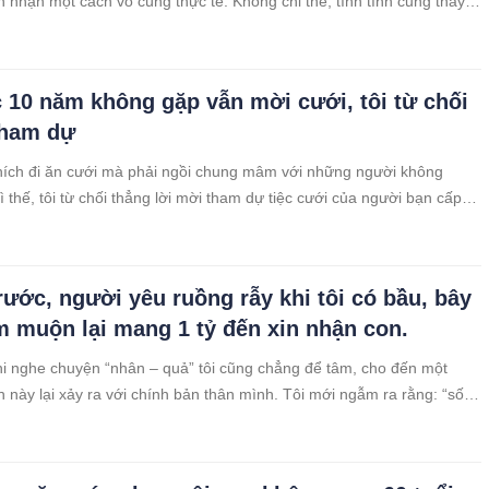
n nhận một cách vô cùng thực tế. Không chỉ thế, tính tình cũng thay
u gắt, phàn nàn và thường xuyên lạnh nhạt với chồng. Thực sự mà
i của
 10 năm không gặp vẫn mời cưới, tôi từ chối
tham dự
hích đi ăn cưới mà phải ngồi chung mâm với những người không
ì thế, tôi từ chối thẳng lời mời tham dự tiệc cưới của người bạn cấp
ăm không gặp. Hồi cấp ba tôi có cô bạn thân ngồi cùng bàn, chúng
à
rước, người yêu ruồng rẫy khi tôi có bầu, bây
m muộn lại mang 1 tỷ đến xin nhận con.
hi nghe chuyện “nhân – quả” tôi cũng chẳng để tâm, cho đến một
 này lại xảy ra với chính bản thân mình. Tôi mới ngẫm ra rằng: “sống
bao giờ làm việc ác, cẩn thận đến một ngày sẽ nhận lại quả báo”.
 năm