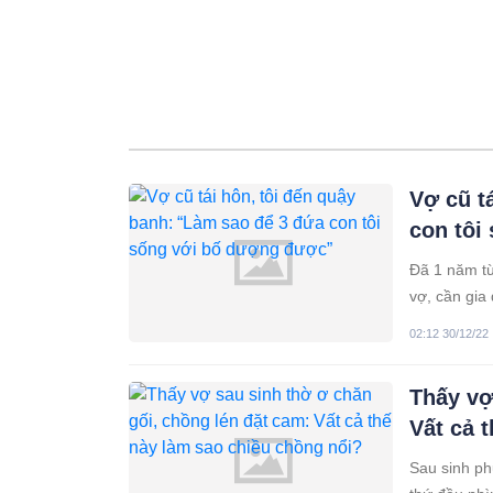
Vợ cũ t
con tôi
Đã 1 năm từ 
vợ, cần gia
mất tất cả. 
02:12 30/12/22
Thấy vợ
Vất cả 
Sau sinh ph