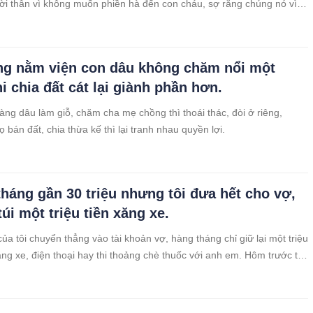
ời thân vì không muốn phiền hà đến con cháu, sợ rằng chúng nó vì
bán nhà cửa đi để chữa trị.
g nằm viện con dâu không chăm nổi một
i chia đất cát lại giành phần hơn.
ng dâu làm giỗ, chăm cha mẹ chồng thì thoái thác, đòi ở riêng,
 bán đất, chia thừa kế thì lại tranh nhau quyền lợi.
háng gần 30 triệu nhưng tôi đưa hết cho vợ,
túi một triệu tiền xăng xe.
ủa tôi chuyển thẳng vào tài khoản vợ, hàng tháng chỉ giữ lại một triệu
ăng xe, điện thoại hay thi thoảng chè thuốc với anh em. Hôm trước tôi
 bài báo về tâm sự của phụ nữ khi lấy phải ông chồng keo kiệt. Anh