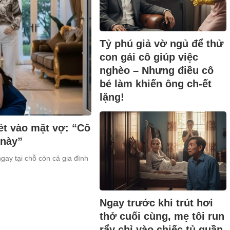
Tỷ phú giả vờ ngủ để thử
con gái cô giúp việc
nghèo – Nhưng điều cô
bé làm khiến ông ch-ết
lặng!
ét vào mặt vợ: “Cô
 này”
ngay tại chỗ còn cả gia đình
Ngay trước khi trút hơi
thở cuối cùng, mẹ tôi run
rẩy chỉ vào chiếc tủ quần