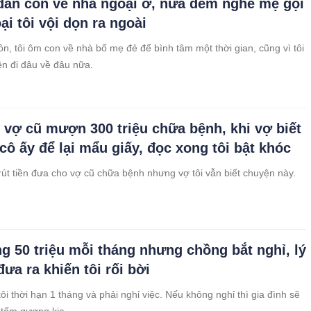
dẫn con về nhà ngoại ở, nửa đêm nghe mẹ gọi
ại tôi vội dọn ra ngoài
hôn, tôi ôm con về nhà bố mẹ đẻ để bình tâm một thời gian, cũng vì tôi
ên đi đâu về đâu nữa.
 vợ cũ mượn 300 triệu chữa bệnh, khi vợ biết
cô ấy để lại mẩu giấy, đọc xong tôi bật khóc
rút tiền đưa cho vợ cũ chữa bệnh nhưng vợ tôi vẫn biết chuyện này.
g 50 triệu mỗi tháng nhưng chồng bắt nghỉ, lý
ưa ra khiến tôi rối bời
ôi thời hạn 1 tháng và phải nghỉ việc. Nếu không nghỉ thì gia đình sẽ