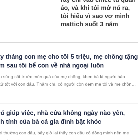
áo, và khi tôi mở nó ra,
tôi hiểu vì sao vợ mình
mattich suốt 3 năm
y tháng con mẹ cho tôi 5 triệu, mẹ chồng tặng
ôm sau tôi bế con về nhà ngoại luôn
 sửng sốt trước món quà của mẹ chồng, khen bà là người hào
xử tốt với con dâu. Thậm chí, có người còn đem mẹ tôi và mẹ chồng
 bởi mẹ tôi mừng đầy tháng cháu ngoại 5 triệu.
có giúp việc, nhà cửa không ngày nào yên,
nh tính của bà cả gia đình bật khóc
oi thường con dâu, bây giờ lại thấy con dâu có đồng minh nên mẹ