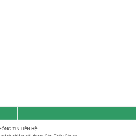
HÔNG TIN LIÊN HỆ:
 trách nhiệm nội dung: Chu Thủy Chung