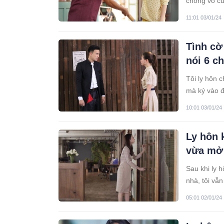
chồng vô cù
11:01 03/01/24
Tình cờ
nói 6 c
Tôi ly hôn 
mà ký vào 
10:01 03/01/24
Ly hôn 
vừa mở 
Sau khi ly 
nhà, tôi vẫ
05:01 02/01/24