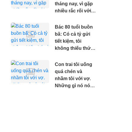
tháng nay, vì gặp
nhiều rắc rối với
bạn nhảy
Bác 80 tuổi buồn
bã: Có cả tỷ gửi
tiết kiệm, tôi
không thiếu thứ
gì nhưng tôi
muốn mình sớm
Con trai tôi uống
ra đi.
quá chén và
nhầm tôi với vợ.
Những gì nó nói
khiến tôi khóc
nghẹn.