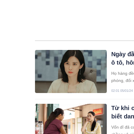
Ngày đầ
ô tô, h
Họ hàng đều
phóng, đối 
ra so sánh,
02:01 05/01/24
Từ khi 
biết da
Vốn dĩ đã c