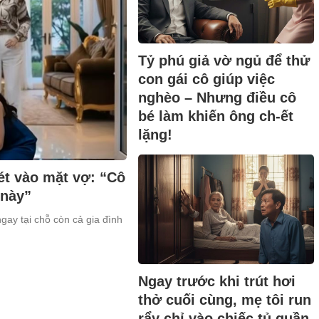
Tỷ phú giả vờ ngủ để thử
con gái cô giúp việc
nghèo – Nhưng điều cô
bé làm khiến ông ch-ết
lặng!
ét vào mặt vợ: “Cô
 này”
ngay tại chỗ còn cả gia đình
Ngay trước khi trút hơi
thở cuối cùng, mẹ tôi run
rẩy chỉ vào chiếc tủ quần