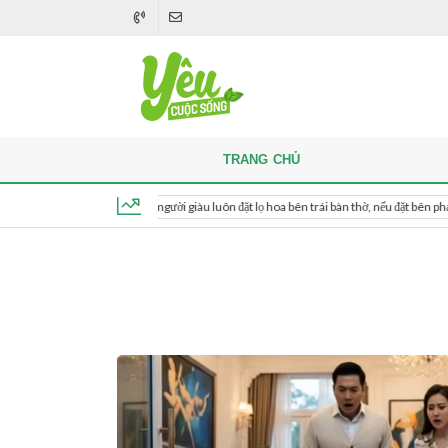
TRANG CHỦ
Khi thắp hương, người giàu luôn đặt lọ hoa bên trái bàn thờ, nếu đặt bên phải thì sao?
Thứ 5, ngày 6 tháng 8, 2026, 07:42:04