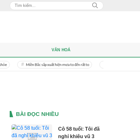
VĂN HOÁ
Miền Bắc sắp xuất hiện mưa to đến rất to
Danh tính người phụ nữ bị bạn
BÀI ĐỌC NHIỀU
Cô 58 tuổi: Tôi đã
nghỉ khiêu vũ 3