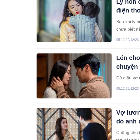
Ly hôn 
điện tho
Sau khi ly 
chưa biết n
05:12 29/12/23
Lén cho
chuyện 
Dù giấu vợ 
05:12 28/12/23
Vợ lươn
do anh đ
Chồng cho t