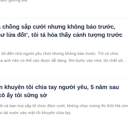
 tấm gương kia.
 chồng sắp cưới nhưng không báo trước,
hư lửa đốt’, tôi tá hỏa thấy cảnh tượng trước
 tôi đến nhà người yêu chơi nhưng không báo trước. Tôi có chìa
a anh nên có thể vào được dễ dàng. Khi bước vào nhà, tôi chết sững
iọng phụ nữ vang lên từ phòng ngủ. Trong lòng tôi như có lửa đốt,
ông lành.
n khuyên tôi chia tay người yêu, 5 năm sau
 cô ấy tôi sững sờ
 tôi và bạn trai sắp tổ chức đám cưới, không chúc mừng thì thôi Hà còn
ư tát nước vào mặt rồi khuyên chia tay.