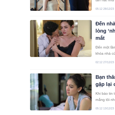
tan nát như
05:12 28/12/23
Đến nhà
lòng ‘n
mắt
Đến một lần
khóa nhà củ
nghe thấy g
02:12 27/12/23
linh tính kh
Bạn thâ
gặp lại
Khi báo tin
mắng tôi nh
05:12 13/12/23