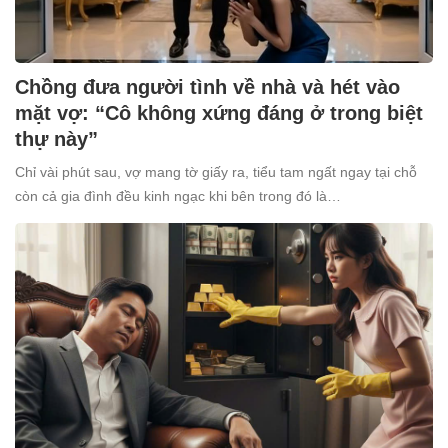
Chồng đưa người tình về nhà và hét vào
mặt vợ: “Cô không xứng đáng ở trong biệt
thự này”
Chỉ vài phút sau, vợ mang tờ giấy ra, tiểu tam ngất ngay tại chỗ
còn cả gia đình đều kinh ngạc khi bên trong đó là…