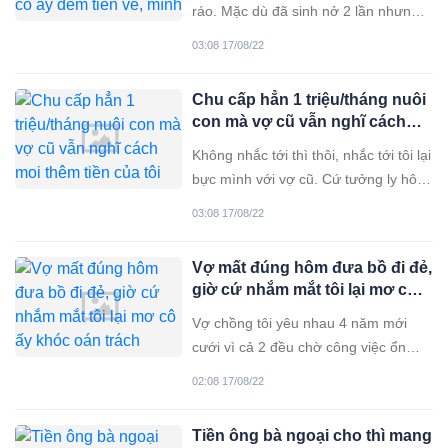
ráo. Mặc dù đã sinh nở 2 lần nhưng
so với nhiều gái son, nhan sắc của vợ
03:08 17/08/22
tôi vẫn có phần hơn. Điều này không
chỉ tôi mà hầu hết mọi người xung
Chu cấp hẳn 1 triệu/tháng nuôi
quanh đều phải công nhận. Có vợ
con mà vợ cũ vẫn nghĩ cách
đẹp, ban đầu tôi
moi thêm tiền của tôi
Không nhắc tới thì thôi, nhắc tới tôi lại
bực mình với vợ cũ. Cứ tưởng ly hôn
xong là hết dây dưa thế mà tới giờ tôi
03:08 17/08/22
vẫn chưa thoát khỏi con người ấy.
Nghĩ mà chán. Ảnh minh họa: Nguồn
Vợ mất đúng hôm đưa bồ đi đẻ,
Internet Cách đây 3 năm tôi ngoại
giờ cứ nhắm mắt tôi lại mơ cô
tình. Nói thật đàn ông có
ấy khóc oán trách chồng
Vợ chồng tôi yêu nhau 4 năm mới
cưới vì cả 2 đều chờ công việc ổn
định. Lúc đã chính thức là vợ chồng,
02:08 17/08/22
cô ấy thường bảo tôi: “Em ghét nhất
là sự lừa dối, ăn ở 2 lòng. Nếu sau
Tiền ông bà ngoại cho thì mang
này không còn yêu thương vợ thì hãy