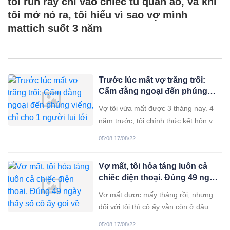
tôi run rẩy chỉ vào chiếc tủ quần áo, và khi
tôi mở nó ra, tôi hiểu vì sao vợ mình
mattich suốt 3 năm
Trước lúc mất vợ trăng trối:
Cấm đằng ngoại đến phúng
viếng, chỉ cho 1 người lui tới
Vợ tôi vừa mất được 3 tháng nay. 4
năm trước, tôi chính thức kết hôn với
vợ trong sự cấm cản kịch liệt của nhà
05:08 17/08/22
ngoại. Cũng tại bởi ông bà chẳng
thấy tôi có điểm gì nổi trội. Họ chê tôi
Vợ mất, tôi hỏa táng luôn cả
quá nghèo chỉ là anh kỹ sư làm thuê
chiếc điện thoại. Đúng 49 ngày
với mức lương tháng bèo
thấy số cô ấy gọi về
Vợ mất được mấy tháng rồi, nhưng
đối với tôi thì cô ấy vẫn còn ở đâu
đây, ngay trong căn nhà này chứ
05:08 17/08/22