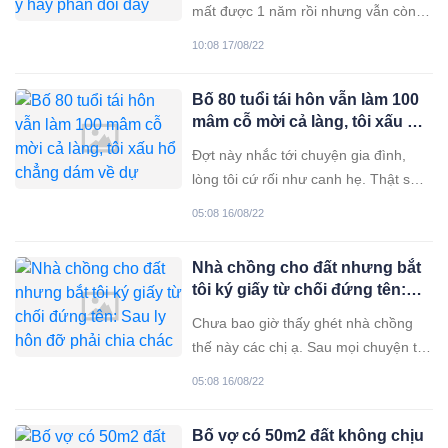
mất được 1 năm rồi nhưng vẫn còn
đang quanh quẩn đâu đây bên cạnh
10:08 17/08/22
bố con tôi. Vợ tôi xinh lắm lại rất
nhanh nhẹn và tháo vát. Trước cô
Bố 80 tuổi tái hôn vẫn làm 100
ấy làm kế toán ở công ty tư
mâm cỗ mời cả làng, tôi xấu hổ
nhân nhưng sau đó không thích môi
chẳng dám về dự
trường gò bó nên quay
Đợt này nhắc tới chuyện gia đình,
lòng tôi cứ rối như canh hẹ. Thật sự
là tôi mệt mỏi, bất lực mà không biết
05:08 16/08/22
phải làm sao. Trước nay tôi vẫn luôn
tự hào về gia đình nề nếp của mình.
Nhà chồng cho đất nhưng bắt
Bố tôi là cán bộ nhà nước, mẹ làm
tôi ký giấy từ chối đứng tên:
giáo viên nghỉ hưu.
Sau ly hôn đỡ phải chia chác
Chưa bao giờ thấy ghét nhà chồng
thế này các chị ạ. Sau mọi chuyện tôi
mới nhận ra cuối cùng con dâu cũng
05:08 16/08/22
chỉ là người dưng nước lã thôi. Hồi
mới về ra mắt mẹ người yêu đã
Bố vợ có 50m2 đất không chịu
không ưng tôi rồi, bà cứ hoãn mãi