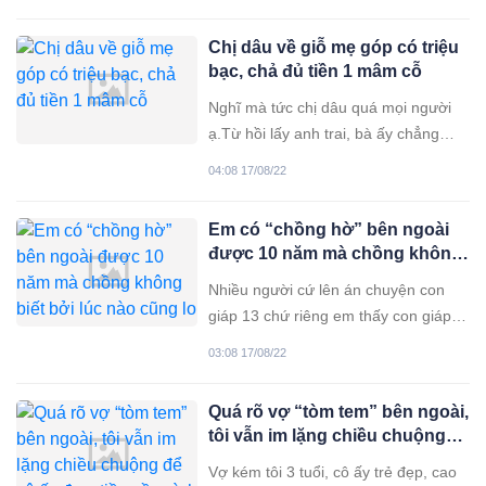
chưa bao giờ đi xa cả. Tôi cưới vợ
được 13 năm nay, 2 con giờ đứa lớn
Chị dâu về giỗ mẹ góp có triệu
cũng 12 tuổi, thằng em kém chị nó 3
bạc, chả đủ tiền 1 mâm cỗ
năm. Vợ tôi làm
Nghĩ mà tức chị dâu quá mọi người
ạ.Từ hồi lấy anh trai, bà ấy chẳng
phải gánh vác việc, cứ đến ngày là
04:08 17/08/22
vác mồm về ăn thôi. Anh trai em đi
học rồi cưới vợ ở lại thành phố sinh
Em có “chồng hờ” bên ngoài
sống.Mấy năm trước anh chị cũng
được 10 năm mà chồng không
vay mượn mua được căn chung cư
biết bởi lúc nào cũng lo trọn
trên đó. Hai người xác
Nhiều người cứ lên án chuyện con
phận vợ hiền
giáp 13 chứ riêng em thấy con giáp
13 cũng chẳng phải là cái tội gì hết.
03:08 17/08/22
Miễn mình cứ biết sống, biết lo trọn
phận làm vợ làm mẹ trong gia đình
Quá rõ vợ “tòm tem” bên ngoài,
thì ngoài ra mình cũng phải có 1
tôi vẫn im lặng chiều chuộng
khoảng không gian riêng của mình
để cô ấy đem tiền về, mình đỡ
chứ. Nói
Vợ kém tôi 3 tuổi, cô ấy trẻ đẹp, cao
vất vả