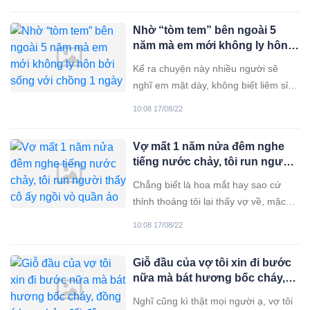
có lỗi với anh ấy. Nhưng cuối cùng,
lúc chồng lật bài ngửa, tôi mới biết
Nhờ “tòm tem” bên ngoài 5
mình bị chơi một vố đau vô cùng. Vợ
năm mà em mới không ly hôn
chồng tôi yêu nhau 2 năm mới kết
bởi sống với chồng 1 ngày đã
hôn, cu Sóc đến
Kể ra chuyện này nhiều người sẽ
chán ngấy
nghĩ em mặt dày, không biết liêm sỉ
nhưng có ở trong hoàn cảnh thì mới
10:08 17/08/22
hiểu hết được cảm giác của người
thứ 3 Người ngoài nhìn vào thấy
Vợ mất 1 năm nửa đêm nghe
chồng em đúng là không có điểm gì
tiếng nước chảy, tôi run người
để chê. Anh kiếm ra tiền, sống có
thấy cô ấy ngồi vò quần áo
trách nhiệm
Chẳng biết là hoa mắt hay sao cứ
thỉnh thoảng tôi lại thấy vợ về, mặc
dù cô ấy đã mất được 1 năm rồi. Có
10:08 17/08/22
lẽ linh hồn cô ấy vẫn còn đâu đây
trong căn nhà này chưa bao giờ đi xa
Giỗ đầu của vợ tôi xin đi bước
bố con tôi. Tôi với vợ quen nhau qua
nữa mà bát hương bốc cháy,
giới thiệu của
đồng ý hay phản đối đây
Nghĩ cũng kì thật mọi người ạ, vợ tôi