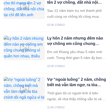
tên 2 vợ chồng, đất nhà nội
nói cho em biết đừng lén lút
chia lại chỉ để tên anh
Sau 12 năm bám trụ nơi thành phố
cuối cùng vợ chồng tôi cũng mua
được căn chung cư nhỏ 2 phòng ngủ
02:08 17/08/22
để mưu sinh. Có được căn nhà này
phải cảm ơn ông bà ngoại rất nhiều
Ly hôn 2 năm nhưng đêm nào
vì đã cho nửa số tiền. Ngày bà ngoại
vợ chồng em cũng chung
biết các con mua nhà, ông bà cầm
phòng vì quện hơi nhau, thiếu
800 triệu
Em với Khang yêu nhau 5 năm mới
không chịu nổi
cưới. Trong thời gian 5 năm ấy bọn
em sống thử trước 2 năm, mọi thứ
02:08 17/08/22
đều rất ổn, vui vẻ, hạnh phúc, đặc
biệt khoản chăn gối vô cùng hòa
Vợ “ngoài luồng” 2 năm, chồng
hợp. Đó cũng chính là động lực để
biết mà vẫn làm ngơ, ra tòa
em quyết tâm làm vợ anh ấy bởi
chính tôi ngã ngửa vì bị lừa
Thời gian tôi có người tình ở bên
ngoài, về nhà thấy chồng vẫn tỏ vẻ
bình thường nên cũng thấy đôi phần
11:08 17/08/22