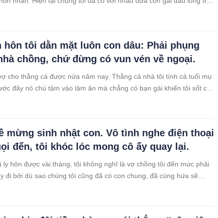
 hôn nhân. Hiện tại chúng tôi đã có với nhau đứa con gái đầu lòng tròn
. Gia đình tôi và gia đình nhà chồng là chỗ quen biết từ lâu. Thấy tôi
 hôn tôi dằn mặt luôn con dâu: Phải phụng
hà chồng, chứ đừng có vun vén về ngoại.
vợ cho thằng cả được nửa năm nay. Thằng cả nhà tôi tính cả tuổi mụ
Trước đây nó chú tâm vào làm ăn mà chẳng có bạn gái khiến tôi sốt cả
hưng một năm trước, nó lần đầu dẫn bạn gái về nhà chơi, tôi
ề mừng sinh nhật con. Vô tình nghe điện thoại
ọi đến, tôi khóc lóc mong cô ấy quay lại.
ã ly hôn được vài tháng, tôi không nghĩ là vợ chồng tôi đến mức phải
y đi bởi dù sao chúng tôi cũng đã có con chung, đã cùng hứa sẽ
ăm hạnh phúc. Vợ chồng tôi là bạn cùng lớp cấp 3, lên Đại học học