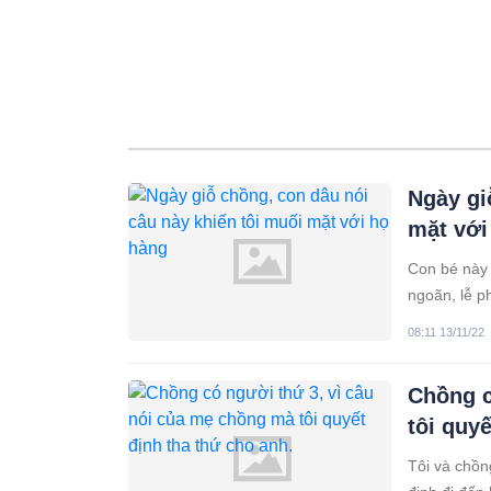
Ngày gi
mặt với
Con bé này 
ngoãn, lễ p
dâu. Cách cư
08:11 13/11/22
thằng cả th
Chồng c
tôi quy
Tôi và chồn