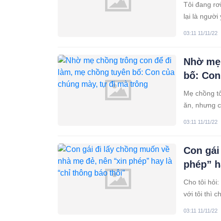
Tôi đang rơ
lại là người
Dù biết chu
03:11 11/11/22
Nhờ mẹ 
bố: Con
Mẹ chồng tô
ăn, nhưng c
thì nấu gì 
03:11 11/11/22
Con gái
phép” h
Cho tôi hỏi
với tôi thì
chẳng ai ch
03:11 11/11/22
công