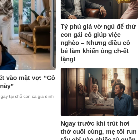
Tỷ phú giả vờ ngủ để thử
con gái cô giúp việc
nghèo – Nhưng điều cô
bé làm khiến ông ch-ết
lặng!
ét vào mặt vợ: “Cô
 này”
ngay tại chỗ còn cả gia đình
Ngay trước khi trút hơi
thở cuối cùng, mẹ tôi run
rẩy chỉ vào chiếc tủ quần