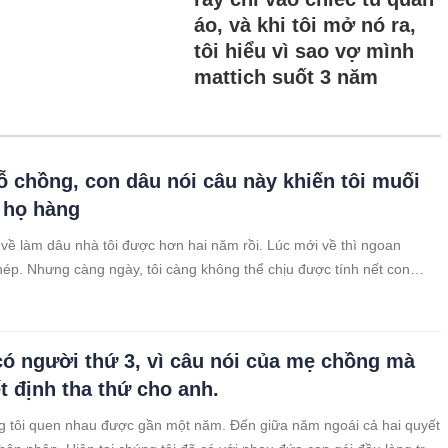
áo, và khi tôi mở nó ra,
tôi hiểu vì sao vợ mình
mattich suốt 3 năm
ỗ chồng, con dâu nói câu này khiến tôi muối
 họ hàng
về làm dâu nhà tôi được hơn hai năm rồi. Lúc mới về thì ngoan
hép. Nhưng càng ngày, tôi càng không thể chịu được tính nết con
 xử của nó nhiều lúc khiến tôi chạnh lòng. Tôi có hai người con trai,
ì làm
ó người thứ 3, vì câu nói của mẹ chồng mà
ết định tha thứ cho anh.
g tôi quen nhau được gần một năm. Đến giữa năm ngoái cả hai quyết