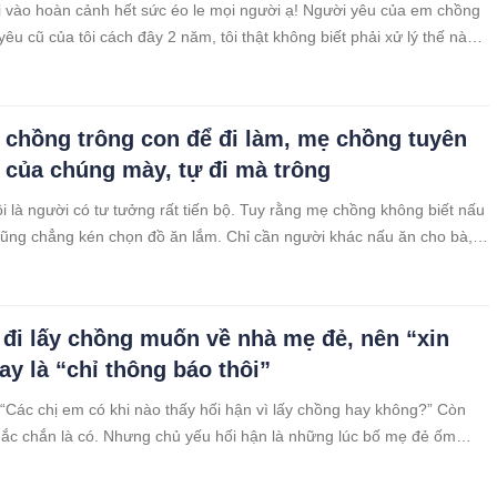
i vào hoàn cảnh hết sức éo le mọi người ạ! Người yêu của em chồng
 yêu cũ của tôi cách đây 2 năm, tôi thật không biết phải xử lý thế nào.
yện cũ đã qua, nhưng tình ngay lý gian chẳng biết đâu mà lần, nhất
chồng trông con để đi làm, mẹ chồng tuyên
 của chúng mày, tự đi mà trông
i là người có tư tưởng rất tiến bộ. Tuy rằng mẹ chồng không biết nấu
ũng chẳng kén chọn đồ ăn lắm. Chỉ cần người khác nấu ăn cho bà,
bà cũng ăn. Thời gian đầu mới về làm dâu, tôi đã rất bất ngờ thấy bố
 đi lấy chồng muốn về nhà mẹ đẻ, nên “xin
ay là “chỉ thông báo thôi”
: “Các chị em có khi nào thấy hối hận vì lấy chồng hay không?” Còn
 chắc chắn là có. Nhưng chủ yếu hối hận là những lúc bố mẹ đẻ ốm
ăm sóc, vào những lúc gia đình đoàn tụ mà lỡ may nhà chồng có