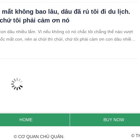
 mất không bao lâu, dâu đã rủ tôi đi du lịch.
 chứ tôi phải cảm ơn nó
 con dâu nhiều lắm. Vì nếu không có nó chắc tôi chẳng thể nào vượt
sốc mất con, nên ai chửi thì chửi, chứ tôi phải cảm ơn con dâu nhiều.
ên đời này tôi vẫn còn có nó đồng hành.
HOME
BUY NOW
© T
© CƠ QUAN CHỦ QUẢN: