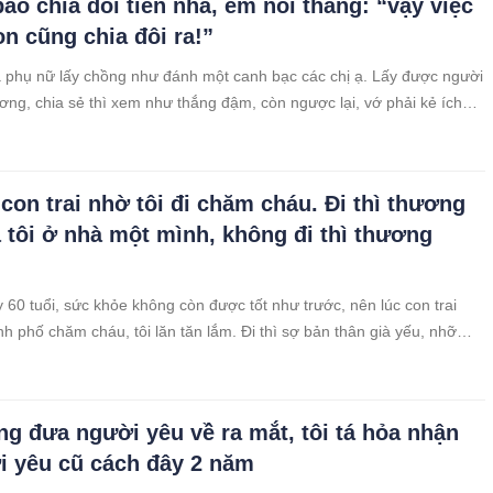
ảo chia đôi tiền nhà, em nói thẳng: “vậy việc
n cũng chia đôi ra!”
à phụ nữ lấy chồng như đánh một canh bạc các chị ạ. Lấy được người
ương, chia sẻ thì xem như thắng đậm, còn ngược lại, vớ phải kẻ ích
hì xác định thua cả cuộc đời luôn. Sau nhiều lần bị gia đình hối thúc,
 con trai nhờ tôi đi chăm cháu. Đi thì thương
 tôi ở nhà một mình, không đi thì thương
 60 tuổi, sức khỏe không còn được tốt như trước, nên lúc con trai
nh phố chăm cháu, tôi lăn tăn lắm. Đi thì sợ bản thân già yếu, nhỡ
lại đâm phiền các con, nhưng nếu không đi thì lại thương cháu, sợ
g đưa người yêu về ra mắt, tôi tá hỏa nhận
i yêu cũ cách đây 2 năm