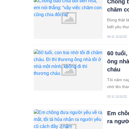
Chồng b
chăm co
Đúng thật l
biết yêu th
kỷ, vô tâm t
04:11 11/11/22
em
60 tuổi,
ông nhà
cháu
Tôi năm nay
nhờ lên thà
đâu ốm đau 
03:11 11/11/22
dâu còn trẻ
Em chồn
ra ngườ