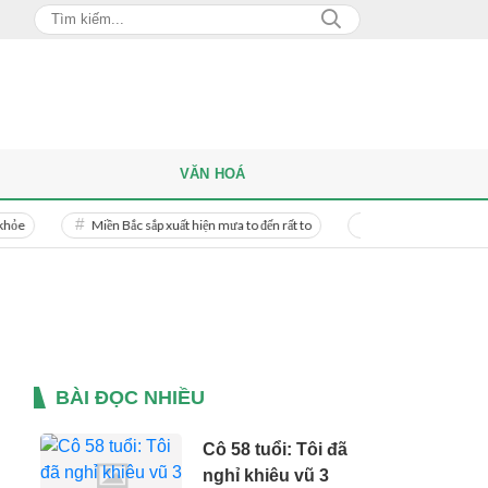
VĂN HOÁ
Miền Bắc sắp xuất hiện mưa to đến rất to
Danh tính người phụ nữ bị bạ
BÀI ĐỌC NHIỀU
Cô 58 tuổi: Tôi đã
nghỉ khiêu vũ 3