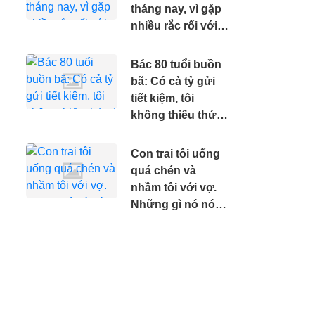
tháng nay, vì gặp
nhiều rắc rối với
bạn nhảy
Bác 80 tuổi buồn
bã: Có cả tỷ gửi
tiết kiệm, tôi
không thiếu thứ
gì nhưng tôi
muốn mình sớm
Con trai tôi uống
ra đi.
quá chén và
nhầm tôi với vợ.
Những gì nó nói
khiến tôi khóc
nghẹn.