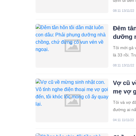
định đi đến
6 tháng tuổi
08:11 13/11/22
Đêm tân
dưỡng n
Tôi mới gả 
là 33 rồi. 
ruột. Thế n
08:11 13/11/22
Vợ cũ v
mẹ vợ g
Tôi và vợ đ
đường ai nấ
sống trăm n
04:11 11/11/22