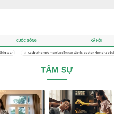
CUỘC SỐNG
XÃ HỘI
o?
Cách uống nước mía giúp giảm cân cấp tốc, eo thon không hại sức khỏe
TÂM SỰ