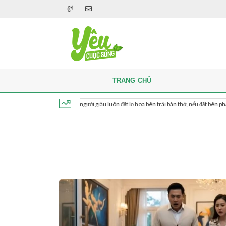
TRANG CHỦ
Khi thắp hương, người giàu luôn đặt lọ hoa bên trái bàn thờ, nếu đặt bên phải thì sa
Thứ 5, ngày 6 tháng 8, 2026, 20:11:40