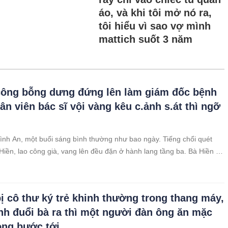
áo, và khi tôi mở nó ra,
tôi hiểu vì sao vợ mình
mattich suốt 3 năm
công bỗng dưng đứng lên làm giám đốc bệnh
ân viên bác sĩ vội vàng kêu c.ảnh s.át thì ngỡ
ình An, một buổi sáng bình thường như bao ngày. Tiếng chổi quét
Hiền, lao công già, vang lên đều đặn ở hành lang tầng ba. Bà Hiền đã
ây hơn 20 năm, ngày nào cũng lặng lẽ lau dọn, ít nói, chỉ cười hiền
i vô tình bắt gặp ánh mắt bà. Không ai ngờ rằng hôm nay, mọi thứ sẽ
bị cô thư ký trẻ khinh thường trong thang máy,
nh đuổi bà ra thì một người đàn ông ăn mặc
ọng bước tới…