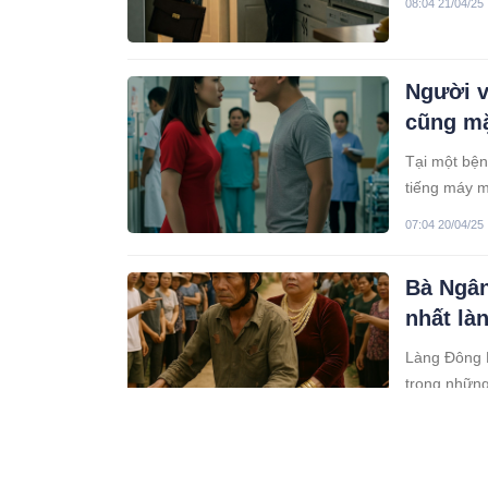
08:04 21/04/25
Người v
cũng mặ
Tại một bện
tiếng máy m
ánh nhìn.
07:04 20/04/25
Bà Ngân
nhất là
Làng Đông 
trong những
rồi, tuổi đã
01:04 20/04/25
thịnh vượng.
không trầm 
Chủ tịc