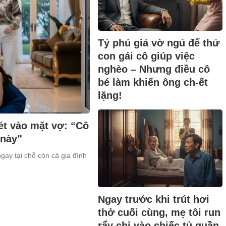
Tỷ phú giả vờ ngủ để thử
con gái cô giúp việc
nghèo – Nhưng điều cô
bé làm khiến ông ch-ết
lặng!
ét vào mặt vợ: “Cô
 này”
ngay tại chỗ còn cả gia đình
Ngay trước khi trút hơi
thở cuối cùng, mẹ tôi run
rẩy chỉ vào chiếc tủ quần