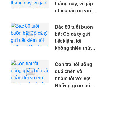
tháng nay, vì gặp
nhiều rắc rối với
bạn nhảy
Bác 80 tuổi buồn
bã: Có cả tỷ gửi
tiết kiệm, tôi
không thiếu thứ
gì nhưng tôi
muốn mình sớm
Con trai tôi uống
ra đi.
quá chén và
nhầm tôi với vợ.
Những gì nó nói
khiến tôi khóc
nghẹn.