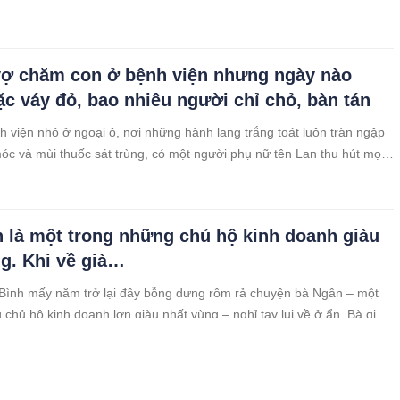
ợ chăm con ở bệnh viện nhưng ngày nào
c váy đỏ, bao nhiêu người chỉ chỏ, bàn tán
h viện nhỏ ở ngoại ô, nơi những hành lang trắng toát luôn tràn ngập
óc và mùi thuốc sát trùng, có một người phụ nữ tên Lan thu hút mọi
 là một trong những chủ hộ kinh doanh giàu
ng. Khi về già…
Bình mấy năm trở lại đây bỗng dưng rôm rả chuyện bà Ngân – một
 chủ hộ kinh doanh lợn giàu nhất vùng – nghỉ tay lui về ở ẩn. Bà già
 xế chiều, nhưng cái tên “bà Ngân giàu” vẫn là biểu tượng của một thời
 Khi người ta đồn rằng tài sản bà lên tới 31 tỷ đồng, không ai là
trồ, kể cả mấy ông cán bộ xã.
h đi ăn bún bò s:ững s:ờ khi thầy cậu bé phục