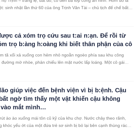
 họ Trịnh – tráng lệ, đắt đỏ, có đến ba lớp cổng an ninh. Hôm đó là
t: sinh nhật lần thứ 60 của ông Trịnh Văn Tài – chủ tịch đế chế bất
T. Khách mời toàn là giới máu mặt, chính khách, doanh nhân, người
i ai cũng vest chỉnh tề, giày bóng loáng.
được cả xóm trọ cứu sau t:ai n:ạn. Để rồi từ
óm trọ b:àng h:oàng khi biết thân phận của cô
m tã xối xả xuống con hẻm nhỏ ngoằn ngoèo phía sau khu công
 đường mờ nhòe, phản chiếu lên mặt nước lấp loáng. Một cô gái
ài giữa vũng bùn, mái tóc ướt sũng, gương mặt lấm lem bùn đất, đôi
hưng vô hồn, như không còn ý thức về điều gì đang diễn ra xung
lão giúp việc đến bệnh viện vì bị b:ệnh. Cậu
 bất ngờ tìm thấy một vật khiến cậu không
 vào mắt mình…
rút ào ào xuống mái tôn cũ kỹ của khu chợ. Nước chảy theo rãnh,
ng khóc yếu ớt của một đứa trẻ sơ sinh bị bỏ lại bên cạnh thùng rác
ời ta đi ngang qua, liếc nhìn, rồi bước nhanh – như thể sợ dính phải