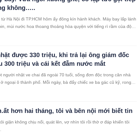
ng không…..
từ Hà Nội đi TP.HCM hôm ấy đông kín hành khách. Máy bay lấp lánh
in, mùi nước hoa thoang thoảng hòa quyện với tiếng rì rầm của động
 cất cánh.
hặt được 330 triệu, khi trả lại ông giám đốc
ếu 300 triệu và cái kết đẫm nước mắt
t người nhặt ve chai đã ngoài 70 tuổi, sống đơn độc trong căn nhà
 ở ngoại ô thành phố. Mỗi ngày, bà đẩy chiếc xe ba gác cũ kỹ, rong
ác con hẻm để nhặt những mẩu sắt vụn, chai nhựa, hay bất cứ thứ gì
được. Cuộc sống của bà đạm bạc, bữa cơm chỉ có rau luộc và chút cá
bà vẫn luôn nở nụ cười hiền hậu với mọi người.
ất hơn hai tháng, tôi và bên nội mới biết tin
, tôi giận không chịu nổi, quát lên, vợ nhìn tôi rồi thờ ơ đáp khiến tôi
.