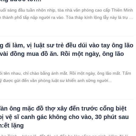
uổi sáng đầu tuần nhộn nhịp, tòa nhà văn phòng cao cấp Thiên Minh
m thành phố tấp nập người ra vào. Tòa tháp kính lộng lẫy này là trụ sở
n Thiên Minh Group, một trong những công ty bất động sản hàng đầu
hững nhân viên trong bộ vest phẳng phiu, những vị khách hàng giàu
xách hàng hiệu, tất cả đều góp phần tạo nên không khí sang trọng,
 đi làm, vị luật sư trẻ đều dúi vào tay ông lão
a nơi đây.
vài đồng mua đồ ăn. Rồi một ngày, ông lão
i tên nhau, chỉ chào bằng ánh mắt. Rồi một ngày, ông lão mất. Tấm
kỹ được gửi đến văn phòng luật sư khiến anh sững người...
àn ông mặc đồ thợ xây đến trước cổng biệt
 bị vệ sĩ canh gác không cho vào, 30 phút sau
h:ết lặng