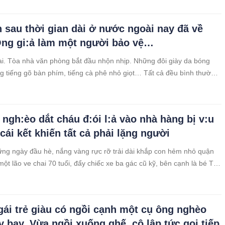
ặng không tên.
h sau thời gian dài ở nước ngoài nay đã về
ng gi:ả làm một người bảo vệ…
i. Tòa nhà văn phòng bắt đầu nhộn nhịp. Những đôi giày da bóng
g tiếng gõ bàn phím, tiếng cà phê nhỏ giọt… Tất cả đều bình thường
 sự xuất hiện của một người bảo vệ mới.
 ngh:èo dắt cháu đ:ói l:ả vào nhà hàng bị v:u
cái kết khiến tất cả phải lặng người
ng ngày đầu hè, nắng vàng rực rỡ trải dài khắp con hẻm nhỏ quận
ột lão ve chai 70 tuổi, đẩy chiếc xe ba gác cũ kỹ, bên cạnh là bé Tí,
i 6 tuổi gầy gò.
gái trẻ giàu có ngồi cạnh một cụ ông nghèo
y bay. Vừa ngồi xuống ghế, cô lập tức gọi tiếp