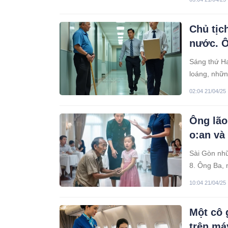
một gánh n
Chủ tịc
nước. Ô
Sáng thứ Ha
loáng, nhữn
– ngoại trừ
02:04 21/04/25
Ông lão
o:an và 
Sài Gòn nhữ
8. Ông Ba, m
đứa cháu nộ
10:04 21/04/25
Một cô 
trên má