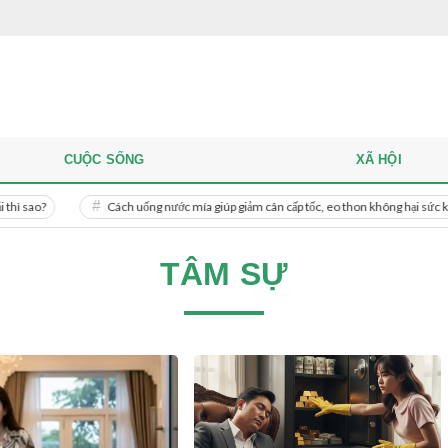
CUỘC SỐNG
XÃ HỘI
Cách uống nước mía giúp giảm cân cấp tốc, eo thon không hại sức khỏe
TÂM SỰ