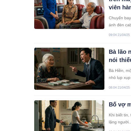
viên hà
Chuyến bay 
ánh đèn cab
cơ chuẩn bị
09:04 21/04/25
Bà lão n
nói thi
Bà Hiền, mộ
nhỏ lụp xụp
ruổi khắp c
08:04 21/04/25
có thể bán 
khô, nhưng 
Bố vợ m.
Khi biết tin
lặng người..