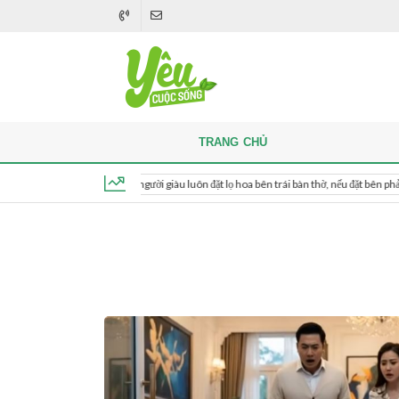
TRANG CHỦ
Khi thắp hương, người giàu luôn đặt lọ hoa bên trái bàn thờ, nếu đặt bên phải thì sao?
Chủ nhật, ngày 9 tháng 8, 2026, 13:01:44