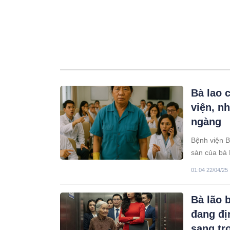
Bà lao 
viện, nh
ngàng
Bệnh viện B
sàn của bà 
làm việc ở đ
01:04 22/04/25
với những a
đảo lộn.
Bà lão 
đang đị
sang tr