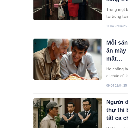
Trong một b
tại trung tâ
của tập đoà
11:04 22/04/25
đất nước. N
có với túi 
Mỗi sáng
đẳng cấp củ
ăn mày 
mất…
Họ chẳng hỏ
di chúc cũ 
09:04 22/04/25
Người đ
thự thì
tất cả c