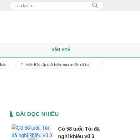
VĂN HOÁ
Miền Bắc sắp xuất hiện mưa to đến rất to
Danh tính người phụ nữ bị bạn tra
BÀI ĐỌC NHIỀU
Cô 58 tuổi: Tôi đã
nghỉ khiêu vũ 3