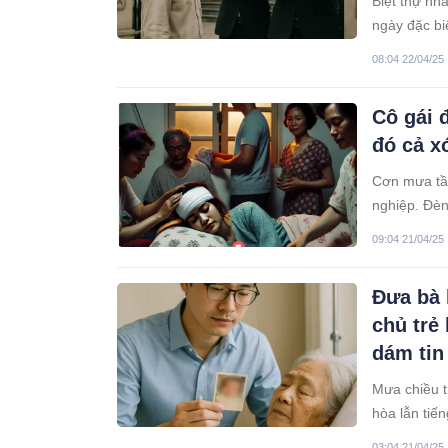
Biệt thự nhà
ngày đặc biệ
động sản T&
08:04 22/04/25
nổi tiếng… A
Cô gái 
đó cả x
Cơn mưa tầ
nghiệp. Đèn
nằm sõng so
09:04 21/04/25
mắt mở to n
quanh.
Đưa bà 
chủ trẻ
dám tin
Mưa chiều t
hòa lẫn tiế
ẩm mốc. Ngư
03:04 21/04/25