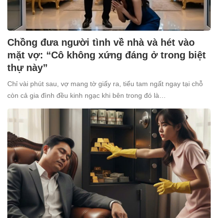
Chồng đưa người tình về nhà và hét vào
mặt vợ: “Cô không xứng đáng ở trong biệt
thự này”
Chỉ vài phút sau, vợ mang tờ giấy ra, tiểu tam ngất ngay tại chỗ
còn cả gia đình đều kinh ngạc khi bên trong đó là…