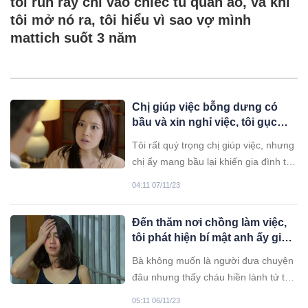
tôi run rẩy chỉ vào chiếc tủ quần áo, và khi
tôi mở nó ra, tôi hiểu vì sao vợ mình
mattich suốt 3 năm
Chị giúp việc bỗng dưng có
bầu và xin nghỉ việc, tôi gục
ngã khi phát hiện ra cha đứa bé
Tôi rất quý trọng chị giúp việc, nhưng
là ai
chị ấy mang bầu lại khiến gia đình tôi
lâm vào cảnh tan nát.
04:11 07/11/23
Đến thăm nơi chồng làm việc,
tôi phát hiện bí mật anh ấy giấu
suốt 5 năm nay
Bà không muốn là người đưa chuyện
đâu nhưng thấy cháu hiền lành tử tế
mà lại bị chồng lừa dối thì không
05:11 06/11/23