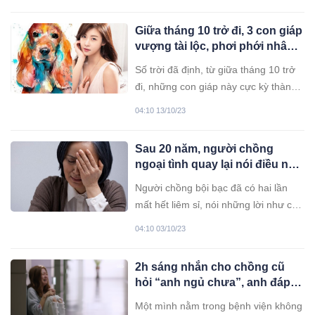
đáng.
Giữa tháng 10 trở đi, 3 con giáp
vượng tài lộc, phơi phới nhân
duyên, tiền hết lại đầy
Số trời đã định, từ giữa tháng 10 trở
đi, những con giáp này cực kỳ thành
công, làm gì cũng có tiền.
04:10 13/10/23
Sau 20 năm, người chồng
ngoại tình quay lại nói điều này
khiến tôi sốc nặng
Người chồng bội bạc đã có hai lần
mất hết liêm sỉ, nói những lời như cứa
sâu vào trái tim tôi.
04:10 03/10/23
2h sáng nhắn cho chồng cũ
hỏi “anh ngủ chưa”, anh đáp 3
chữ tôi òa khóc
Một mình nằm trong bệnh viện không