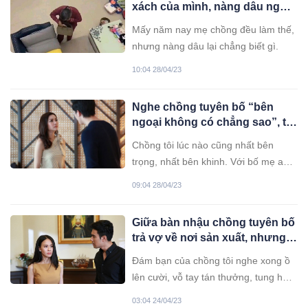
xách của mình, nàng dâu ngỡ
ngàng khi phát hiện ra bí mật
Mấy năm nay mẹ chồng đều làm thế,
mấy năm qua
nhưng nàng dâu lại chẳng biết gì.
10:04 28/04/23
Nghe chồng tuyên bố “bên
ngoại không có chẳng sao”, tôi
liền có màn vùng lên khiến anh
Chồng tôi lúc nào cũng nhất bên
nhận sai gấp
trọng, nhất bên khinh. Với bố mẹ anh,
lúc nào anh cũng yêu cầu tôi phải làm
09:04 28/04/23
dâu thảo, nhưng anh chưa bao giờ
làm chàng rể hiền.
Giữa bàn nhậu chồng tuyên bố
trả vợ về nơi sản xuất, nhưng
vừa nhìn thứ trên tay tôi, anh
Đám bạn của chồng tôi nghe xong ồ
sợ đến ngây người
lên cười, vỗ tay tán thưởng, tung hô
nhau khiến cục tức trong tôi đẩy lên
03:04 24/04/23