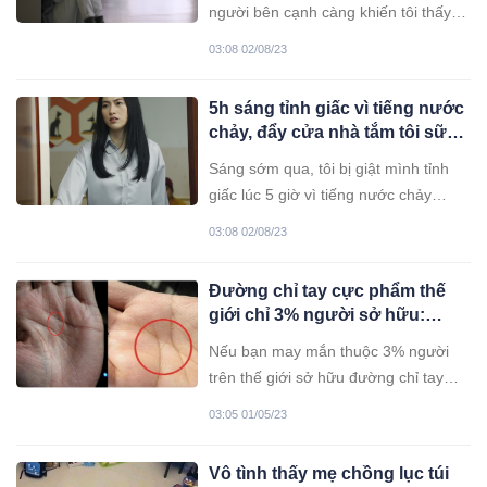
người bên cạnh càng khiến tôi thấy
tủi thân, đau đớn. Bất giác, tôi nhớ
03:08 02/08/23
đến chồng cũ và nhắn tin cho anh.
5h sáng tỉnh giấc vì tiếng nước
chảy, đẩy cửa nhà tắm tôi sững
sờ với cảnh tượng bên trong
Sáng sớm qua, tôi bị giật mình tỉnh
giấc lúc 5 giờ vì tiếng nước chảy
trong nhà tắm. Nghĩ mẹ chồng nửa
03:08 02/08/23
đêm dậy đi vệ sinh, rửa chân tay gì
đó rồi quên không tắt nước nên tôi
Đường chỉ tay cực phẩm thế
mới dậy xem.
giới chỉ 3% người sở hữu:
Không kiệt xuất cũng là lãnh
Nếu bạn may mắn thuộc 3% người
đạo tài ba
trên thế giới sở hữu đường chỉ tay
cực phẩm này thì theo nhân tướng
03:05 01/05/23
học bạn không hề tầm thường.
Vô tình thấy mẹ chồng lục túi