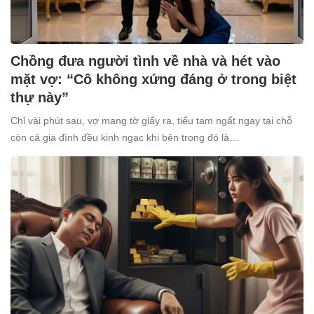
Chồng đưa người tình về nhà và hét vào
mặt vợ: “Cô không xứng đáng ở trong biệt
thự này”
Chỉ vài phút sau, vợ mang tờ giấy ra, tiểu tam ngất ngay tại chỗ
còn cả gia đình đều kinh ngạc khi bên trong đó là…