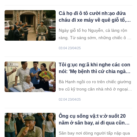
Cả họ đi ô tô cười nh:ạo đứa
cháu đi xe máy về quê giỗ tổ,
đến sáng hôm sau, ai cũng
Ngày giỗ tổ họ Nguyễn, cả làng rộn
ch:ết l:ặng khi di chúc thuộc
ràng. Từ sáng sớm, những chiếc ô tô
về…
bóng loáng lần lượt lăn bánh vào sân
03:04 23/04/25
nhà thờ họ. Các cô chú, anh em
trong họ, ai nấy diện đồ bảnh bao,
Tôi g:ục ng:ã khi nghe các con
bước xuống từ những chiếc xe đời
nói: ‘Mẹ bệnh thì cứ chia ngày
mới, tiếng cười nói rôm rả. Họ khoe
nuôi như chia ca làm việc!’,
mẽ về công việc, nhà cửa, và cả
Bà Hạnh ngồi co ro trên chiếc giường
sáng hôm sau tôi liền đưa ra
những chuyến du lịch nước ngoài.
tre cũ kỹ trong căn nhà nhỏ ở ngoại ô
quyết định…
Trong dòng xe ấy, chỉ có Nam, đứa
thành phố. Đôi tay gầy guộc, đầy nếp
02:04 23/04/25
cháu út trong họ, lộc cộc chạy chiếc
nhăn, nắm chặt tấm chăn mỏng, đôi
xe máy cà tàng, bụi đường bám đầy
mắt mờ đục nhìn ra khoảng sân nhỏ
Ông cụ sống vậ:t v:ờ suốt 20
áo.
nơi ánh nắng chiếu qua tán lá bàng.
năm ở sân bay, ai đi qua cũng
Bà vừa được bác sĩ chẩn đoán mắc
bịt mũi cho đến 1 ngày
bệnh tim, cần nghỉ ngơi và chăm sóc
Sân bay nơi dòng người tấp nập qua