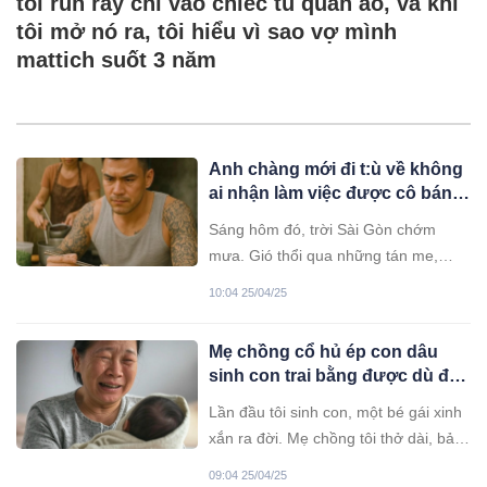
tôi run rẩy chỉ vào chiếc tủ quần áo, và khi
tôi mở nó ra, tôi hiểu vì sao vợ mình
mattich suốt 3 năm
Anh chàng mới đi t:ù về không
ai nhận làm việc được cô bán
hủ tiếu cho làm phụ quán. Thế
Sáng hôm đó, trời Sài Gòn chớm
nhưng…
mưa. Gió thổi qua những tán me,
mang theo cái lạnh lành lạnh khiến
10:04 25/04/25
nhiều người ngại bước ra đường.
Mẹ chồng cổ hủ ép con dâu
sinh con trai bằng được dù đã
có 5 đứa cháu gái, đến lúc đẻ
Lần đầu tôi sinh con, một bé gái xinh
ra bà khóc ngất chạy vội về
xắn ra đời. Mẹ chồng tôi thở dài, bảo:
nhà
“Thôi, lần đầu chưa quen, lần sau cố
09:04 25/04/25