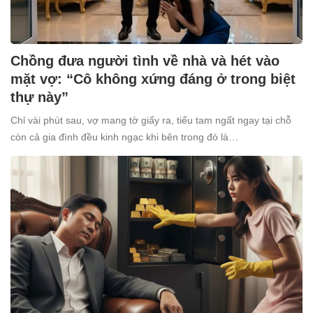
Chồng đưa người tình về nhà và hét vào
mặt vợ: “Cô không xứng đáng ở trong biệt
thự này”
Chỉ vài phút sau, vợ mang tờ giấy ra, tiểu tam ngất ngay tại chỗ
còn cả gia đình đều kinh ngạc khi bên trong đó là…