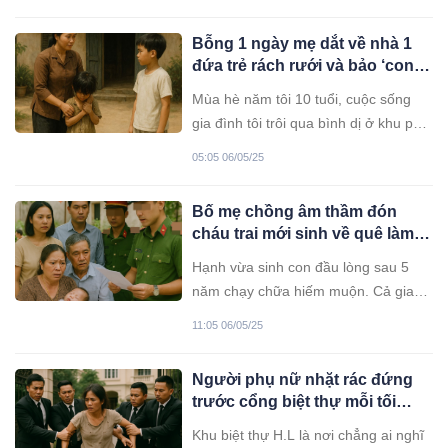
ở vùng quê xa xôi, cha cô bệnh nặng
triền miên, còn mẹ thì tảo tần gồng
Bỗng 1 ngày mẹ dắt về nhà 1
gánh cả nhà. Sau khi học xong cấp
đứa trẻ rách rưới và bảo ‘con
ba, Ngọc nói với cha mẹ rằng mình
cho em chơi chung với nhé’, 20
vào Sài Gòn làm lễ tân khách sạn.
Mùa hè năm tôi 10 tuổi, cuộc sống
năm sau, cả gia đình tôi s: ốc
Nhưng thực chất, cô làm giúp việc
gia đình tôi trôi qua bình dị ở khu phố
ng: ất khi danh tính được hé lộ
trong một biệt thự sang trọng ở khu
nhỏ ngoại ô. Cha làm thợ sửa xe, mẹ
05:05 06/05/25
nhà giàu.
bán hàng ở chợ, còn tôi và anh trai
lớn lên với những buổi chiều thả diều
Bố mẹ chồng âm thầm đón
và những bữa cơm đạm bạc.
cháu trai mới sinh về quê làm lễ
đặt tên, 3 ngày sau con dâu gọi
Hạnh vừa sinh con đầu lòng sau 5
công an đến…
năm chạy chữa hiếm muộn. Cả gia
đình chồng vỡ òa trong hạnh phúc,
11:05 06/05/25
nhất là bố mẹ chồng – những người
đã ngày đêm cầu nguyện có cháu
Người phụ nữ nhặt rác đứng
đích tôn nối dõi. Nhưng niềm vui ấy
trước cổng biệt thự mỗi tối
trong lòng Hạnh vẫn lẫn lộn đắng
khiến gia chủ nổi giận đùng
cay: chồng cô đã bỏ nhà đi biệt tích
Khu biệt thự H.L là nơi chẳng ai nghĩ
đùng đu:ổi đi