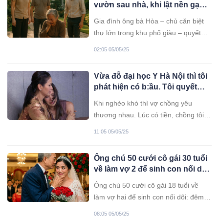
vườn sau nhà, khi lật nền gạch
cũ, thứ bên dưới khiến tất cả
Gia đình ông bà Hòa – chủ căn biệt
im bặt
thự lớn trong khu phố giàu – quyết
định xây lại sân vườn sau nhà để
02:05 05/05/25
trồng thêm cây cảnh, lắp hòn non bộ,
hồ cá chép Nhật.
Vừa đỗ đại học Y Hà Nội thì tôi
phát hiện có b:ầu. Tôi quyết
định…
Khi nghèo khó thì vợ chồng yêu
thương nhau. Lúc có tiền, chồng tôi
bắt đầu chê vợ.
11:05 05/05/25
Ông chú 50 cưới cô gái 30 tuổi
về làm vợ 2 để sinh con nối dõi,
giữa lúc cao trào nhất của đêm
Ông chú 50 cưới cô gái 18 tuổi về
động phòng thì sự cố xảy ra…
làm vợ hai để sinh con nối dõi: đêm
động phòng định mệnh...
08:05 05/05/25