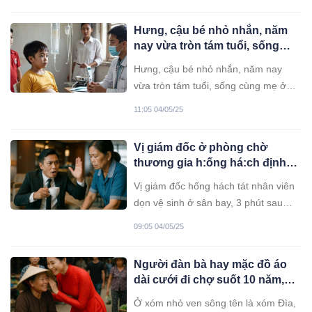
Hưng, cậu bé nhỏ nhắn, năm
nay vừa tròn tám tuổi, sống
cùng mẹ ở một vùng núi heo
Hưng, cậu bé nhỏ nhắn, năm nay
hút
vừa tròn tám tuổi, sống cùng mẹ ở
một vùng núi heo hút thuộc tỉnh Nghệ
11:05 04/05/25
An. Cuộc sống của gia đình Hưng
vốn đã khó khăn, nay lại càng khốn
Vị giám đốc ở phòng chờ
đốn hơn khi bố mẹ cậu vừa quyết
thương gia h:ống há:ch định
định ly hôn. Sự chia xa của cha mẹ
t:át nhân viên dọn vệ sinh giữa
như cơn bão bất ngờ, cuốn phăng đi
Vị giám đốc hống hách tát nhân viên
sân bay
sự bình yên ít ỏi trong tâm hồn non
dọn vệ sinh ở sân bay, 3 phút sau
nớt của Hưng.
nhận cuộc gọi mất trắng hợp đồng
09:05 04/05/25
100 tỷ, danh tính người bị tát khiến ai
cũng cứng họng...
Người đàn bà hay mặc đồ áo
dài cưới đi chợ suốt 10 năm,
bỗng 1 ngày bà gặp ai cũng
Ở xóm nhỏ ven sông tên là xóm Đìa,
dặn “mai qua nhà đưa tôi đi