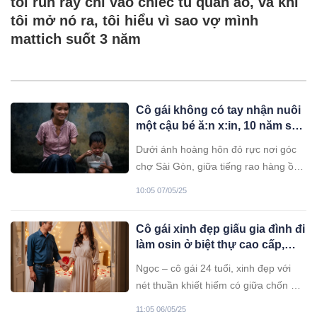
tôi run rẩy chỉ vào chiếc tủ quần áo, và khi
tôi mở nó ra, tôi hiểu vì sao vợ mình
mattich suốt 3 năm
Cô gái không có tay nhận nuôi
một cậu bé ă:n x:in, 10 năm sau
cậu khiến cả thế giới phải rơi lệ
Dưới ánh hoàng hôn đỏ rực nơi góc
và ngưỡng mộ
chợ Sài Gòn, giữa tiếng rao hàng ồn
ã và khói bụi mịt mù, một bóng dáng
10:05 07/05/25
nhỏ bé khiến mọi ánh mắt phải dừng
lại. Cô gái ấy không có tay – không
Cô gái xinh đẹp giấu gia đình đi
một mẩu tay nào – nhưng đôi chân
làm osin ở biệt thự cao cấp,
của cô lại thoăn thoắt làm mọi việc, từ
đến ngày nhận lương ông chủ
xếp vé số đến đếm tiền, với sự khéo
Ngọc – cô gái 24 tuổi, xinh đẹp với
nhà kéo vào…
léo đến khó tin.
nét thuần khiết hiếm có giữa chốn đô
thị. Sinh ra trong một gia đình nghèo
11:05 06/05/25