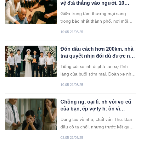
vệ đ:á thẳng vào người, 10
từng biết cô đều hiểu: cô chọn cách
phút sau anh ta r:un r:ẩy khi
sống dành cả trái tim cho học trò.
Giữa trung tâm thương mại sang
nhận cuộc gọi ….
trọng bậc nhất thành phố, nơi mỗi
mét vuông đều đắt đỏ và thời gian
10:05 21/05/25
như chậm lại trong không gian điều
hòa mát lạnh, một tiếng động mạnh
Đón dâu cách hơn 200km, nhà
vang lên khiến tất cả mọi người quay
trai quyết nhịn đói dù được nhà
đầu.
gái mời cơm gây khó hiểu…
Tiếng còi xe inh ỏi phá tan sự tĩnh
lặng của buổi sớm mai. Đoàn xe nhà
trai mười mấy chiếc nối đuôi nhau,
10:05 21/05/25
bụi đỏ mù mịt trên con đường quốc lộ
hướng về phía Tây, nơi cô dâu tên
Chồng ng: oại tì: nh với vợ cũ
Thuỷ đang đợi.
của bạn, ép vợ ly h: ôn vì
“không sinh được con trai” – 3
Dũng lao về nhà, chất vấn Thu. Ban
năm sau anh ta đi khám bệnh
đầu cô ta chối, nhưng trước kết quả
thì bác sĩ nói một câu…
không thể chối cãi, sự thật vỡ lở: cha
03:05 21/05/25