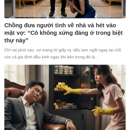
Chồng đưa người tình về nhà và hét vào
mặt vợ: “Cô không xứng đáng ở trong biệt
thự này”
Chỉ vài phút sau, vợ mang tờ giấy ra, tiểu tam ngất ngay tại chỗ
còn cả gia đình đều kinh ngạc khi bên trong đó là…