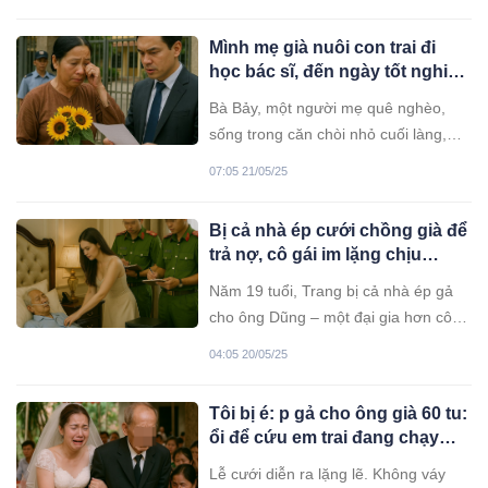
đứa bé là người tình cũ của cô – gã
đàn ông bị cô bỏ rơi trước kia để lấy
Mình mẹ già nuôi con trai đi
Dũng.
học bác sĩ, đến ngày tốt nghiệp
thuê cả xe ôm lên dự lễ của
Bà Bảy, một người mẹ quê nghèo,
con nhưng nào ngờ…
sống trong căn chòi nhỏ cuối làng,
quanh năm làm thuê gặt lúa, rửa
07:05 21/05/25
chén thuê, bán rau ngoài chợ để nuôi
đứa con trai duy nhất – thằng Tùng –
Bị cả nhà ép cưới chồng già để
học bác sĩ.
trả nợ, cô gái im lặng chịu
đựng 6 năm, đến ngày ông ta
Năm 19 tuổi, Trang bị cả nhà ép gả
ngã bệnh liệt giường
cho ông Dũng – một đại gia hơn cô
gần 40 tuổi, vừa ly dị vợ, vừa có một
04:05 20/05/25
khoản “phí thông gia” hậu hĩnh đưa
trước để giúp gia đình cô trả món nợ
Tôi bị é: p gả cho ông già 60 tu:
lớn.
ổi để cứu em trai đang chạy
thận, 10 năm sau em thành đạt
Lễ cưới diễn ra lặng lẽ. Không váy
làm giám đốc tập đoàn lớn