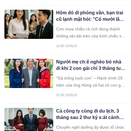
làm việc. Cô chưa từng nghĩ có ngày
mình lại là người thú tội trong chính
Hôm đó đi phỏng vấn, bạn trai
ngôi nhà mình từng gọi là tổ ấm.
cũ lạnh mặt hỏi: “Có mười lãnh
đạo, chín cốc trà sữa, em định
Cơn mưa chiều rả rích đọng thành
chia thế nào?” Nghe thấy câu
những vệt dài trên cửa kính chiếc xe
hỏi cố tình làm khó tôi …..
buýt cuối ngày. Tôi ngồi ở hàng ghế
10:05 23/05/25
cuối, nắm chặt tay lại, những ngón
tay lạnh toát và hơi run. Trên đầu gối,
Người mẹ ch:ê nghèo bỏ nhà
tấm CV đã được ép plastic cẩn thận
đi khi 2 con gái chỉ 3 tháng tuổi,
nhăn nhúm mép vì tôi cứ liên tục siết
ông Hùng “gà trống nuôi con”,
chặt.
“Gà trống nuôi con” – Hành trình 29
sau 29 năm vất vả 2 con gái đã
năm của ông Hùng và hai cô con gái
đỗ Tiến sĩ!
tiến sĩ....
07:05 23/05/25
Cả công ty cùng đi du lịch, 3
tháng sau 2 thư ký s:át cánh
bên sếp tổng Linh và Vy đều
Chuyến nghỉ dưỡng ấy được tổ chức
thông báo mình có b:ầu