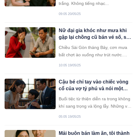
trắng. Không tiếng nhạc...
09:05 20/05/25
Nữ đại gia khóc như mưa khi
gặp lại chồng cũ bán vé số, sự
thật sau 16 năm khiến cô ch: ết
Chiều Sài Gòn tháng Bảy, cơn mưa
l:ặng…
bất chợt ào xuống như trút nước.
Người ta vội vã tấp xe vào lề, trú tạm
10:05 19/05/25
dưới mái hiên quán cà phê hay cửa
tiệm ven đường
Cậu bé chỉ tay vào chiếc vòng
cổ của vợ tỷ phú và nói một
câu, cô bàng hoàng phát hiện
Buổi tiệc từ thiện diễn ra trong không
bí mật…
khí sang trọng và lộng lẫy. Những vị
khách quý khoác trên mình những bộ
05:05 19/05/25
váy áo đắt tiền, tay cầm ly rượu vang
sóng sánh, trò chuyện vui vẻ giữa
Mải buôn bán làm ăn, tôi thành
ánh đèn pha lê rực rỡ.