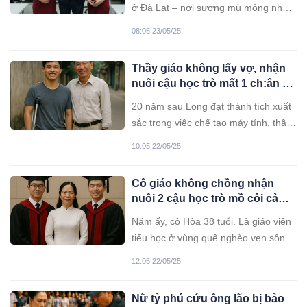
ở Đà Lạt – nơi sương mù mỏng như
hơi thở và những rặng thông thì thầm
08:05 23/05/25
những bí mật mà chỉ màn đêm mới
hiểu.
Thầy giáo không lấy vợ, nhận
nuôi cậu học trò mất 1 ch:ân bị
ba mẹ b:ỏ r:ơi khi mới 7 tuổi…
20 năm sau Long đạt thành tích xuất
20 năm sau…
sắc trong việc chế tạo máy tính, thầy
Hùng vô cùng tự hào...
10:05 22/05/25
Cô giáo không chồng nhận
nuôi 2 cậu học trò mồ côi cả
cha lần mẹ từ khi 7 tuổi…22
Năm ấy, cô Hòa 38 tuổi. Là giáo viên
năm sau cái kết thật ngọt ngào!
tiểu học ở vùng quê nghèo ven sông,
cô Hòa chưa lập gia đình. Người ta
12:05 22/05/25
đồn thổi nhiều lý do, người nói cô kén
chọn, người bảo cô từng bị phản bội
Nữ tỷ phú cứu ông lão bị bảo
nên chán chuyện hôn nhân. Nhưng ai