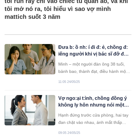
tôi run rẩy chỉ vào chiếc tủ quần áo, và khi
tôi mở nó ra, tôi hiểu vì sao vợ mình
mattich suốt 3 năm
Đưa b: ồ nh: í đi đ: ẻ, chồng đ:
iếng người khi vị bác sĩ đỡ đẻ
chính là vợ mình, và cái kết bất
Minh – một người đàn ông 38 tuổi,
ngờ…
bảnh bao, thành đạt, điều hành một
công ty kiến trúc nhỏ nhưng đang ăn
11:05 24/05/25
nên làm ra. Anh ta có vợ là Trang,
một bác sĩ sản khoa nổi tiếng ở một
Vợ ngo:ại t:ình, chồng đồng ý
bệnh viện quốc tế.
không ly hôn nhưng nói một
câu khiến vợ ch: ết c:ay ch: ết
Hạnh đứng trước cửa phòng, hai tay
đ: ắng
đan chặt vào nhau, ánh mắt thấp
thỏm nhìn chồng đang ngồi ở bàn
09:05 24/05/25