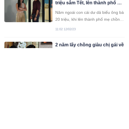
triệu sắm Tết, lên thành phố mở
túi đồ bà đưa, tôi ôm mặt khóc
Năm ngoái con cái dư dả biếu ông bà
20 triệu, khi lên thành phố mẹ chồng
chỉ đưa cho vài cái bánh chưng. Năm
11:02 12/02/23
nay các con biếu có 1 triệu mà bà...
2 năm lấy chồng giàu chị gái về
thăm nhà, bố vừa gắp cho
chiếc đùi gà, chị nói 1 câu ông
Bố thịt con gà, một chiếc đùi cho
bà khóc nấc
cháu gái, chiếc còn lại ông gắp vào
bát chị tôi. Chị nhìn chiếc đùi gà đặt
11:02 12/02/23
trong bát đến thẫn thờ, rồi bỗng thốt
ra một câu khiến cả nhà tôi phải hóa
Anh tôi 41 tuổi chưa vợ, mẹ hỏi
đá...
cưới chị xấu nhất xóm, nghe
câu trả lời bà ốm cả tuần
Mẹ tôi lảo đảo bỏ về. Về nhà nghĩ lại
những lời chị hàng xóm nói mà bà tức
đến phát ốm cả tuần không dậy
11:02 12/02/23