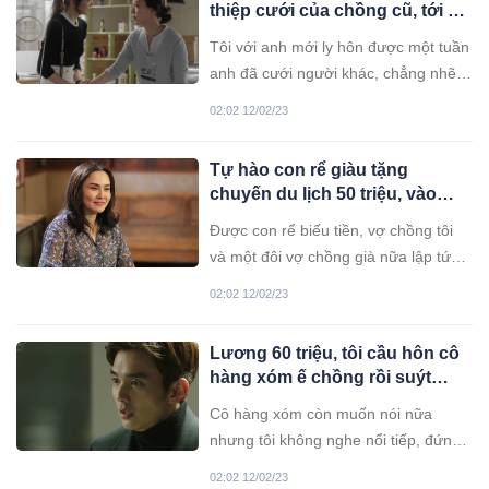
thiệp cưới của chồng cũ, tới dự
đám cưới tôi ôm anh khóc nức
Tôi với anh mới ly hôn được một tuần
nở
anh đã cưới người khác, chẳng nhẽ
anh lén lút ngoại tình từ lâu? Làm ra
02:02 12/02/23
hành động hổ thẹn đó mà anh còn có
mặt mũi mời tôi ăn cưới à?
Tự hào con rể giàu tặng
chuyến du lịch 50 triệu, vào
viện thăm bạn tôi rụng rời gặp
Được con rể biếu tiền, vợ chồng tôi
một người
và một đôi vợ chồng già nữa lập tức
đi du lịch vào ngay ngày hôm sau.
02:02 12/02/23
Sau 5 ngày trở về, tôi mua khá nhiều
quà, dự định đến chơi thăm cháu
Lương 60 triệu, tôi cầu hôn cô
ngoại.
hàng xóm ế chồng rồi suýt
ngất vì câu trả lời
Cô hàng xóm còn muốn nói nữa
nhưng tôi không nghe nổi tiếp, đứng
bật dậy bỏ về.
02:02 12/02/23