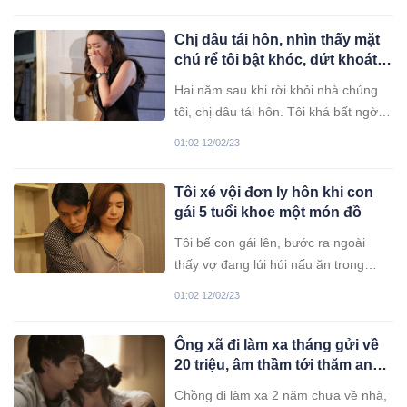
Chị dâu tái hôn, nhìn thấy mặt
chú rể tôi bật khóc, dứt khoát
bỏ vào phong bì 50 triệu
Hai năm sau khi rời khỏi nhà chúng
tôi, chị dâu tái hôn. Tôi khá bất ngờ vì
từ trước tới nay chị không hề nhắc tới
01:02 12/02/23
việc chị đang quen ai, yêu ai cả.
Tôi xé vội đơn ly hôn khi con
gái 5 tuổi khoe một món đồ
Tôi bế con gái lên, bước ra ngoài
thấy vợ đang lúi húi nấu ăn trong
bếp, con trai 4 tuổi quấn quanh chân
01:02 12/02/23
cô ấy.
Ông xã đi làm xa tháng gửi về
20 triệu, âm thầm tới thăm anh
tôi đau đớn xót xa khi thấy
Chồng đi làm xa 2 năm chưa về nhà,
cảnh trước mặt