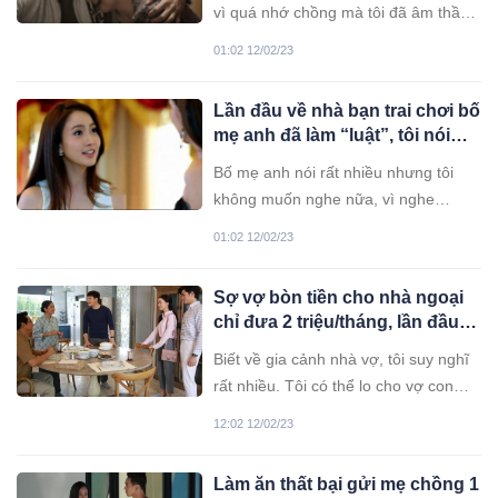
vì quá nhớ chồng mà tôi đã âm thầm
lên thành phố thăm anh.
01:02 12/02/23
Lần đầu về nhà bạn trai chơi bố
mẹ anh đã làm “luật”, tôi nói
đúng 1 câu hai bác im bặt
Bố mẹ anh nói rất nhiều nhưng tôi
không muốn nghe nữa, vì nghe
không lọt tai. Tôi không hiểu thời buổi
01:02 12/02/23
nào rồi mà còn có những cái “luật”
như vậy nữa.
Sợ vợ bòn tiền cho nhà ngoại
chỉ đưa 2 triệu/tháng, lần đầu
ăn Tết quê ngoại tôi run lẩy bẩy
Biết về gia cảnh nhà vợ, tôi suy nghĩ
rất nhiều. Tôi có thể lo cho vợ con
không có nghĩa là phải lo cho cả nhà
12:02 12/02/23
cô ấy.
Làm ăn thất bại gửi mẹ chồng 1