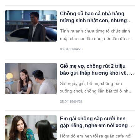
Biết thời cơ tới, tôi ra tay luôn.
Chồng cũ bao cả nhà hàng
mừng sinh nhật con, nhưng
vừa nghe tiếng gọi “bố” anh
Tính ra anh chưa từng tổ chức sinh
liền lặng người nhận sai
nhật cho con lần nào, nên lần đó anh
muốn bù đắp cho con.
03:04 21/04/23
Giỗ mẹ vợ, chồng rút 2 triệu
bảo gửi thắp hương khỏi về, tôi
đặt mảnh giấy xuống bàn khiến
Sát ngày giỗ, bố mẹ chồng báo
anh vội thay đổi thái độ
xuống chơi, chồng liền bắt tôi ở nhà
lo cơm nước cho ông bà, không được
05:04 19/04/23
về làm giỗ cho mẹ.
Em gái chồng sắp cưới hẹn
gặp riêng, nghe em nói xong tôi
bủn rủn chân tay, hủy cưới
Hôm đó em hẹn tôi ra quán cafe nói
không do dự