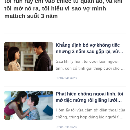
tôi run rẩy chỉ vào chiếc tủ quần áo, và khi
tôi mở nó ra, tôi hiểu vì sao vợ mình
mattich suốt 3 năm
Khẳng định bỏ vợ không tiếc
nhưng 3 năm sau gặp lại, vừa
thấy em tôi bủn rủn chân tay
Sau khi ly hôn, tôi cưới luôn người
tình, còn cố tình gửi thiệp cưới cho vợ
cũ để em hiểu rằng, bỏ em, tôi lấy
02:04 24/04/23
ngay được người khác đẹp hơn vợ
gấp vạn lần.
Phát hiện chồng ngoại tình, tôi
mở tiệc mừng rồi giăng lưới
cho cả 2 sập bẫy
Hôm ấy tôi vừa cầm tới điện thoại của
chồng, trùng hợp đúng lúc người tình
của anh nhắn tin hẹn tối đi "đổi gió".
02:04 24/04/23