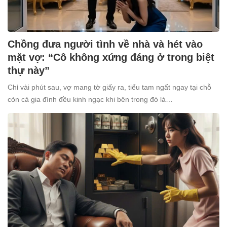
Chồng đưa người tình về nhà và hét vào
mặt vợ: “Cô không xứng đáng ở trong biệt
thự này”
Chỉ vài phút sau, vợ mang tờ giấy ra, tiểu tam ngất ngay tại chỗ
còn cả gia đình đều kinh ngạc khi bên trong đó là…