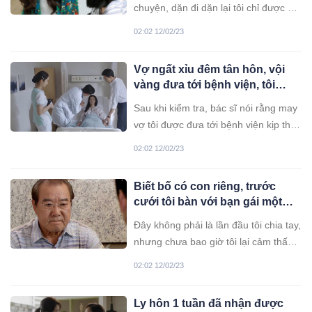
chuyện, dặn đi dặn lại tôi chỉ được đi
một mình, không được đến cùng
02:02 12/02/23
người yêu khiến tôi khá tò mò, không
biết có chuyện gì quan trọng mà em
Vợ ngất xỉu đêm tân hôn, vội
lại dặn kỹ thế.
vàng đưa tới bệnh viện, tôi
cười cay đắng khi nghe bác sĩ
Sau khi kiểm tra, bác sĩ nói rằng may
nói
vợ tôi được đưa tới bệnh viện kịp thời
nên không gặp vấn đề đáng ngại.
02:02 12/02/23
Song, những lời bác sĩ trách móc sau
đó lại khiến tôi bị “hóa đá” ngay tại
Biết bố có con riêng, trước
chỗ.
cưới tôi bàn với bạn gái một
việc, nào ngờ cô ấy chia tay
Đây không phải là lần đầu tôi chia tay,
luôn
nhưng chưa bao giờ tôi lại cảm thấy
đau đớn, bị phản bội lòng tin thế này.
02:02 12/02/23
Ly hôn 1 tuần đã nhận được