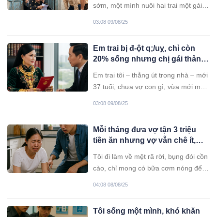
sớm, một mình nuôi hai trai một gái
ở cùng
ăn học nên người. Tiết kiệm từng
03:08 09/08/25
đồng, từng cắc suốt bao năm trời, giờ
mới dành dụm được hơn 3 tỷ trong
Em trai bị đ-ột q;/uỵ, chỉ còn
tài khoản. Tôi đâu muốn giàu sang gì,
20% sống nhưng chị gái thản
chỉ mong có chỗ nương thân khi yếu
nhiên đến gặp luật sư đề nghị
ốm,
Em trai tôi – thằng út trong nhà – mới
tìm cách lăn tay chuyển tên đất
37 tuổi, chưa vợ con gì, vừa mới mua
của em qua cho mình, xong
được mảnh đất hơn 3 tỷ đứng tên
việc sẽ chia 30% nhưng nào
03:08 09/08/25
riêng. Cả họ khen nó ngoan, hiền, lo
ngờ đúng 30 phút sau người
cho cha mẹ và chị gái không thiếu gì.
nhà báo tin…
Mỗi tháng đưa vợ tận 3 triệu
Vậy mà… Một chiều mưa, tôi nhận
tiền ăn nhưng vợ vẫn chê ít,
điện thoại từ bệnh
cuối tháng đi làm về nhìn mâm
Tôi đi làm về mệt rã rời, bụng đói cồn
cơm toàn rau với nước canh
cào, chỉ mong có bữa cơm nóng để
hạ cơn bực. Ấy vậy mà hôm ấy, vừa
04:08 08/08/25
mở nồi cơm ra, tôi khựng lại....
Tôi sống một mình, khó khăn