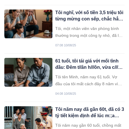
giờ hết. Tai nạn xảy ra hai ngày trước
vẫn còn in hằn trong ký ức, khi chiếc
Tôi nghĩ, với số tiền 3,5 triệu tôi
xe tải lao ra từ ngõ hẹp và tông thẳng
từng mừng con sếp, chắc hẳn
vào chiếc xe của cô.
sếp cũng sẽ đáp lại tương
Tôi, một nhân viên văn phòng bình
xứng, đúng không?
thường trong một công ty nhỏ, đã làm
việc dưới quyền sếp Hoàng hơn mười
07:08 10/08/25
năm. Sếp Hoàng là người nghiêm
khắc, đôi khi hơi thiên vị, nhưng nhìn
61 tuổi, tôi tái giá với mối tình
chung vẫn được lòng nhân viên vì
đầu: Đêm t//ân h///ôn, vừa c///ởi
tính hào phóng. Năm đó, con trai sếp,
á///o vợ, tôi bỗng g//iật mì//nh,
Minh, đậu vào một
Tôi tên Minh, năm nay 61 tuổi. Vợ
đ//au x//ót khi nhìn thấy…
đầu của tôi mất cách đây 8 năm vì
bệnh nặng. Suốt ngần ấy năm, tôi
04:08 10/08/25
sống lủi thủi một mình. Con cái đều
lập gia đình, mỗi tháng ghé qua đưa
Tôi năm nay đã gần 60t, đã có 3
tiền, mua thuốc, rồi lại vội vã rời đi.
tỷ tiết kiệm định để lúc m:;a
Tôi không trách các con. Chúng
chay nhưng các con đều nằng
Tôi năm nay gần 60 tuổi, chồng mất
nặc đòi đưa hết tiền mới cho về