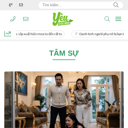
n Bắc sắp xuất hiện mưa to đến rất to
Danh tính người phụ nữ bị bạn trai doan
TÂM SỰ