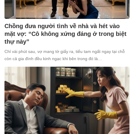
Chồng đưa người tình về nhà và hét vào
mặt vợ: “Cô không xứng đáng ở trong biệt
thự này”
Chỉ vài phút sau, vợ mang tờ giấy ra, tiểu tam ngất ngay tại chỗ
còn cả gia đình đều kinh ngạc khi bên trong đó là…