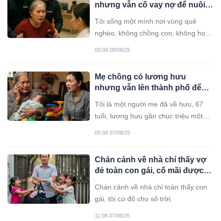
nhưng vẫn cố vay nợ để nuôi
đứa trẻ mồ côi không quen
Tôi sống một mình nơi vùng quê
biết…
nghèo, không chồng con, không họ
hàng thân thích. Cả đời lam lũ với
03:08 08/08/25
ruộng đồng, sống tằn tiện qua ngày.
Năm ấy, trong một đêm mưa tầm tã,
Mẹ chồng có lương hưu
tôi nhặt được một đứa trẻ bị bỏ rơi
nhưng vẫn lên thành phố để
trước cổng chùa. Nó còn đỏ hỏn,
trông cháu. Nhìn thấy con dâu
quấn trong chiếc khăn cũ sũng nước.
Tôi là một người mẹ đã về hưu, 67
lưu tên mẹ chồng 4 chữ trong
tuổi, lương hưu gần chục triệu một
điện thoại thì…
tháng — không phải quá nhiều,
05:08 07/08/25
nhưng đủ để sống ổn ở quê. Thế
nhưng khi con trai gọi lên thành phố
Chán cảnh về nhà chỉ thấy vợ
nhờ tôi trông cháu nội 6 tháng tuổi vì
đẻ toàn con gái, cố mãi được
vợ nó đi làm lại sau thai sản, tôi
thằng con trai thì càng nhìn
không nỡ từ chối.
Chán cảnh về nhà chỉ toàn thấy con
càng thấy không giống mình…
gái, tôi cứ đổ cho số trời.
11:08 07/08/25