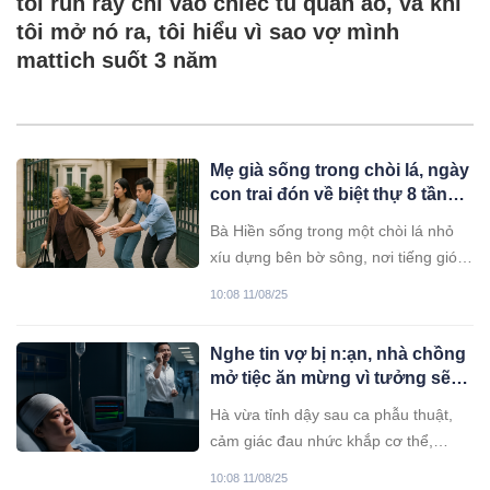
tôi run rẩy chỉ vào chiếc tủ quần áo, và khi
tôi mở nó ra, tôi hiểu vì sao vợ mình
mattich suốt 3 năm
Mẹ già sống trong chòi lá, ngày
con trai đón về biệt thự 8 tầng,
cô con dâu chỉ hỏi đúng một
Bà Hiền sống trong một chòi lá nhỏ
câu khiến bà “qu/a/y x;/e” về
xíu dựng bên bờ sông, nơi tiếng gió
quê ngay tr;/o;/ng đ/ê/m
thổi qua những tán tre kêu xào xạc
10:08 11/08/25
từng đêm. Ở tuổi 73, bà vẫn tự chăm
sóc rau, nuôi vài con gà, sống lặng lẽ
Nghe tin vợ bị n:ạn, nhà chồng
với những ký ức về ngày xưa. Chồng
mở tiệc ăn mừng vì tưởng sẽ
bà mất sớm, để lại
ch:iếm được 5 t:ỷ hồi môn,
Hà vừa tỉnh dậy sau ca phẫu thuật,
không ngờ đó lại là cái b:ẫy…
cảm giác đau nhức khắp cơ thể,
nhưng tâm trí cô lại tỉnh táo hơn bao
10:08 11/08/25