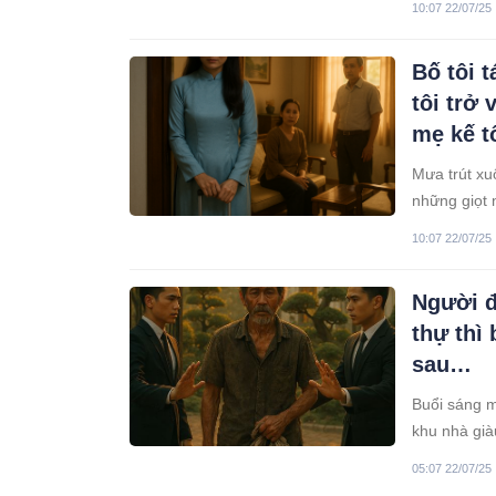
10:07 22/07/25
phòng, đôi
Bố tôi 
tôi trở 
mẹ kế tô
Mưa trút xu
những giọt 
đã không gặ
10:07 22/07/25
đi không
Người đ
thự thì
sau…
Buổi sáng m
khu nhà già
xuất hiện. 
05:07 22/07/25
bảo hộ trầy