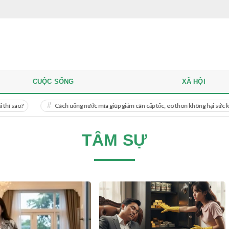
CUỘC SỐNG
XÃ HỘI
Cách uống nước mía giúp giảm cân cấp tốc, eo thon không hại sức khỏe
TÂM SỰ