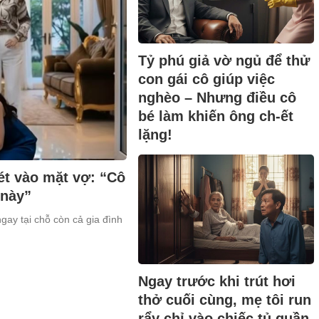
Tỷ phú giả vờ ngủ để thử
con gái cô giúp việc
nghèo – Nhưng điều cô
bé làm khiến ông ch-ết
lặng!
ét vào mặt vợ: “Cô
 này”
ngay tại chỗ còn cả gia đình
Ngay trước khi trút hơi
thở cuối cùng, mẹ tôi run
rẩy chỉ vào chiếc tủ quần