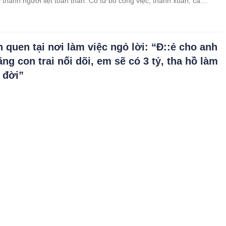
 thành người liệt toàn thân. Cô từ bỏ công việc, thanh xuân, cả
ầu hôn đầy hứa hẹn từ người cũ chỉ để ở bên anh. Cô bón từng thìa
ừng giọt mồ hôi, thay tã mỗi đêm không một lời than vãn. Ai cũng khen
ượng của tình yêu và sự hy sinh.
h quen tại nơi làm việc ngỏ lời: “Đ::ẻ cho anh
ằng con trai nối dõi, em sẽ có 3 tỷ, tha hồ làm
 đời”
 Lời hứa 300 triệu Phần 1: Hy vọng đổi đời Tôi, Nguyễn Thị Lan, vừa
, khăn gói rời quê lên Sài Gòn với giấc mộng đổi đời. Quê tôi nghèo,
, mẹ tần tảo nuôi ba chị em bằng gánh chè rong. Tôi không muốn
m,
i không cho mẹ già bước vào nhà vì bà làm
đỏ, bà âm thầm sang ở nhà hàng xóm và gặp
 tính toán đâu ra đấy, đúng 1 tuần sau…
 tầng nằm ở góc phố là cả gia tài mẹ tôi dành dụm nửa đời người,
ạch, từng chiếc cửa sổ đều thấm mồ hôi nước mắt của một đời buôn
ưng. Ngôi nhà ấy, bà đứng tên – không phải vì không tin con cái, mà