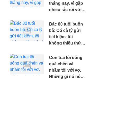
tháng nay, vì gặp
nhiều rắc rối với
bạn nhảy
Bác 80 tuổi buồn
bã: Có cả tỷ gửi
tiết kiệm, tôi
không thiếu thứ
gì nhưng tôi
muốn mình sớm
Con trai tôi uống
ra đi.
quá chén và
nhầm tôi với vợ.
Những gì nó nói
khiến tôi khóc
nghẹn.