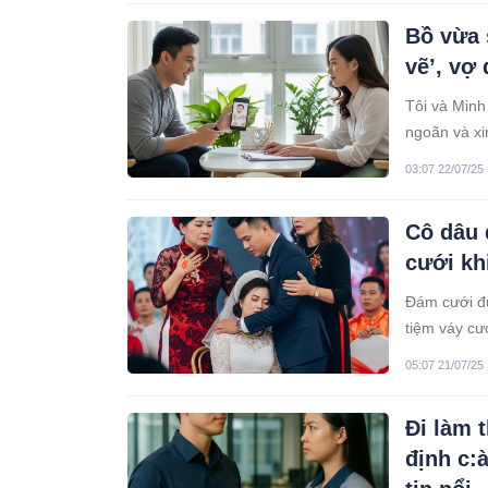
đến xin việc
Bồ vừa 
vẽ’, vợ
Tôi và Minh
ngoãn và xi
hơn một năm,
03:07 22/07/25
gần chục tu
Cô dâu 
cưới kh
Đám cưới đư
tiệm váy cư
hai đều thà
05:07 21/07/25
Đi làm 
định c: