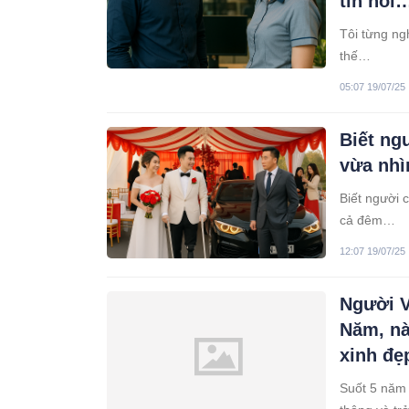
tin nổi
Tôi từng ng
thế…
05:07 19/07/25
Biết ng
vừa nhì
Biết người c
cả đêm…
12:07 19/07/25
Người V
Năm, nà
xinh đẹ
Suốt 5 năm 