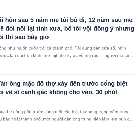
tái hôn sau 5 năm mẹ tôi bỏ đi, 12 năm sau mẹ
về đòi nối lại tình xưa, bố tôi vội đồng ý nhưng
i thì sao bây giờ
ống như muốn cuốn trôi cả thành phố. Tôi đứng bên cửa sổ, nhìn
nước lăn dài trên kính, mờ mịt như ký ức về mẹ ruột – người mà tôi
p từ khi vừa tròn mười tuổi. Đêm ấy, cách đây mười hai năm, mẹ rời
àn ông mặc đồ thợ xây đến trước cổng biệt
 bị vệ sĩ canh gác không cho vào, 30 phút
ùa hè nắng gắt, trước cổng một căn biệt thự sang trọng nằm trong
u bậc nhất thành phố, một người đàn ông trung niên lấm lem bùn đất
Ông mặc bộ đồ thợ xây bạc màu, vai đeo túi vải cũ, tay cầm chiếc mũ
 xước. Mồ hôi nhễ nhại nhưng ánh mắt thì sáng rực, không giống kẻ