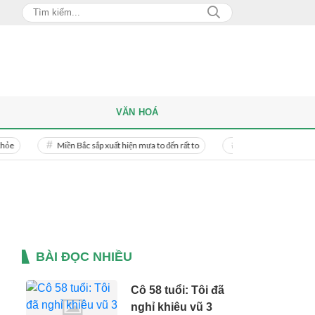
VĂN HOÁ
Miền Bắc sắp xuất hiện mưa to đến rất to
Danh tính người phụ nữ bị bạn tr
BÀI ĐỌC NHIỀU
Cô 58 tuổi: Tôi đã
nghỉ khiêu vũ 3