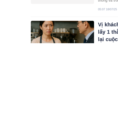
thông và trở
những lời c
05:07 18/07/25
cháo, lau t
cô là biểu t
Vị khác
lấy 1 th
lại cuộc
Câu chuyện:
tròn 18 tuổi
cha mất sớm
04:07 18/07/25
mẹ khổ thê
Con tra
mất sổ 
công an
Căn nhà hai
từng viên g
thúng bán b