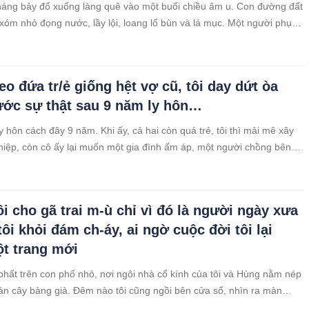
áng bảy đổ xuống làng quê vào một buổi chiều âm u. Con đường đất
xóm nhỏ đọng nước, lầy lội, loang lổ bùn và lá mục. Một người phụ
g dưới mái hiên nhà ai đó, tay xách túi vải cũ sờn, áo quần đơn sơ,
eo đứa tr/ẻ giống hệt vợ cũ, tôi day dứt òa
ước sự thật sau 9 năm ly hôn…
y hôn cách đây 9 năm. Khi ấy, cả hai còn quá trẻ, tôi thì mải mê xây
iệp, còn cô ấy lại muốn một gia đình ấm áp, một người chồng bên
. Sự bất đồng ấy kéo dài, biến thành cãi vã, lạnh nhạt, và cuối
ôi cho gã trai m-ù chỉ vì đó là người ngày xưa
ôi khỏi đám ch-áy, ai ngờ cuộc đời tôi lại
t trang mới
 phất trên con phố nhỏ, nơi ngôi nhà cổ kính của tôi và Hùng nằm nép
án cây bàng già. Đêm nào tôi cũng ngồi bên cửa sổ, nhìn ra màn
 lòng nặng trĩu những toan tính. Hùng, chồng tôi, ngồi lặng lẽ ở góc