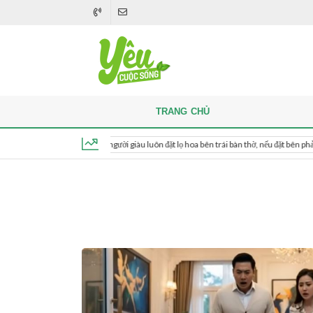
TRANG CHỦ
Khi thắp hương, người giàu luôn đặt lọ hoa bên trái bàn thờ, nếu đặt bên phải thì sao?
Thứ 6, ngày 7 tháng 8, 2026, 06:59:26