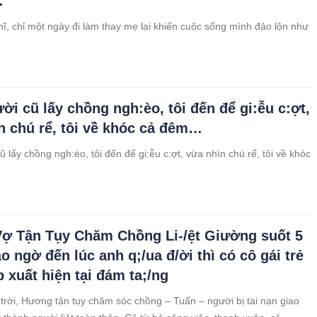
…
hĩ, chỉ một ngày đi làm thay mẹ lại khiến cuộc sống mình đảo lộn như
ười cũ lấy chồng ngh:èo, tôi đến để gi:ễu c:ợt,
n chú rể, tôi về khóc cả đêm…
ũ lấy chồng ngh:èo, tôi đến để gi:ễu c:ợt, vừa nhìn chú rể, tôi về khóc
ợ Tận Tụy Chăm Chồng Li-/ệt Giường suốt 5
o ngờ đến lúc anh q;/ua đ/ời thì có cô gái trẻ
p xuất hiện tại đám ta;/ng
trời, Hương tận tụy chăm sóc chồng – Tuấn – người bị tai nạn giao