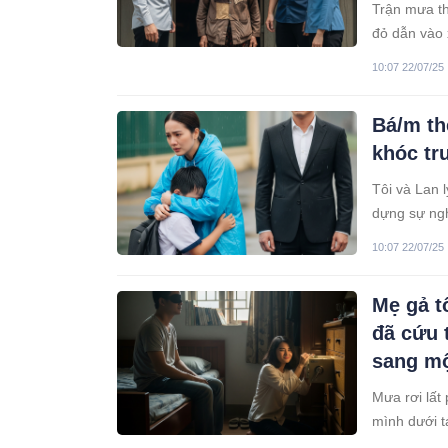
Trận mưa th
đỏ dẫn vào 
nữ đứng lặn
10:07 22/07/25
mái
Bá/m th
khóc tr
Tôi và Lan l
dựng sự ngh
cạnh mỗi tối
10:07 22/07/25
Mẹ gả t
đã cứu t
sang mộ
Mưa rơi lất
mình dưới t
mưa mịt mù,