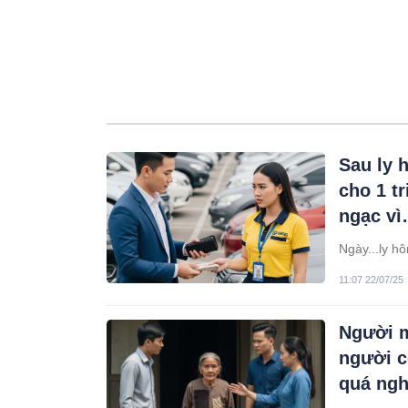
Sau ly 
cho 1 t
ngạc v
Ngày...ly h
11:07 22/07/25
Người m
người co
quá ng