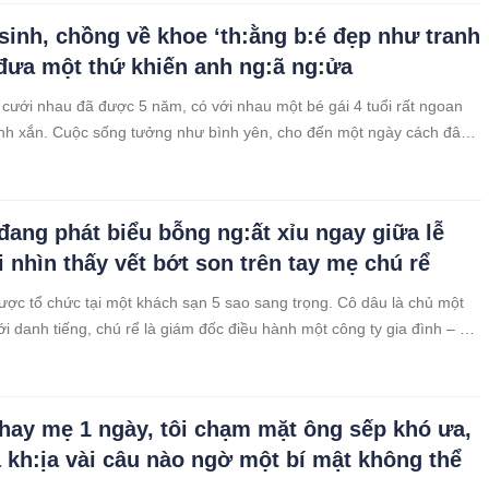
.
sinh, chồng về khoe ‘th:ằng b:é đẹp như tranh
 đưa một thứ khiến anh ng:ã ng:ửa
 cưới nhau đã được 5 năm, có với nhau một bé gái 4 tuổi rất ngoan
nh xắn. Cuộc sống tưởng như bình yên, cho đến một ngày cách đây
 tôi phát hiện Minh đang lén lút qua lại với một cô gái trẻ hơn tôi
ổi.
đang phát biểu bỗng ng:ất xỉu ngay giữa lễ
i nhìn thấy vết bớt son trên tay mẹ chú rể
ợc tổ chức tại một khách sạn 5 sao sang trọng. Cô dâu là chủ một
ới danh tiếng, chú rể là giám đốc điều hành một công ty gia đình – cả
nh đạt, xứng đôi vừa lứa khiến quan khách không ngớt lời khen ngợi.
thay mẹ 1 ngày, tôi chạm mặt ông sếp khó ưa,
à kh:ịa vài câu nào ngờ một bí mật không thể