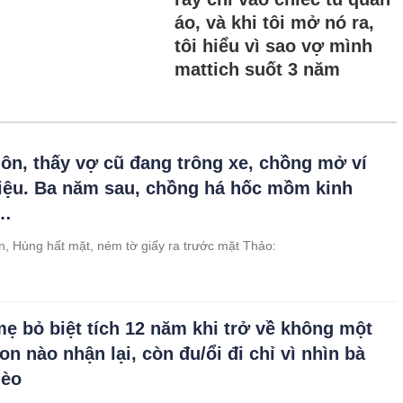
áo, và khi tôi mở nó ra,
tôi hiểu vì sao vợ mình
mattich suốt 3 năm
hôn, thấy vợ cũ đang trông xe, chồng mở ví
riệu. Ba năm sau, chồng há hốc mồm kinh
ì…
ôn, Hùng hất mặt, ném tờ giấy ra trước mặt Thảo:
ẹ bỏ biệt tích 12 năm khi trở về không một
n nào nhận lại, còn đu/ổi đi chỉ vì nhìn bà
hèo