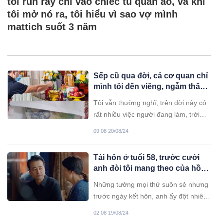
tôi run rẩy chỉ vào chiếc tủ quần áo, và khi
tôi mở nó ra, tôi hiểu vì sao vợ mình
mattich suốt 3 năm
Sếp cũ qua đời, cả cơ quan chỉ
mình tôi đến viếng, ngẫm thấy
lòng người lạnh lẽo bạc bẽo.
Tôi vẫn thường nghĩ, trên đời này có
Bất ngờ nửa năm sau, tôi bỗng
rất nhiều việc người đang làm, trời
dưng được thăng chức trong
đang nhìn, có nhân quả báo ứng, tất
sự ngỡ ngàng
09:08 20/08/24
cả đều do mình mà ra.
Tái hôn ở tuổi 58, trước cưới
anh đòi tôi mang theo của hồi
môn 500 triệu
Những tưởng mọi thứ suôn sẻ nhưng
trước ngày kết hôn, anh ấy đột nhiên
bảo tôi khi tái hôn hãy mang theo của
02:08 19/08/24