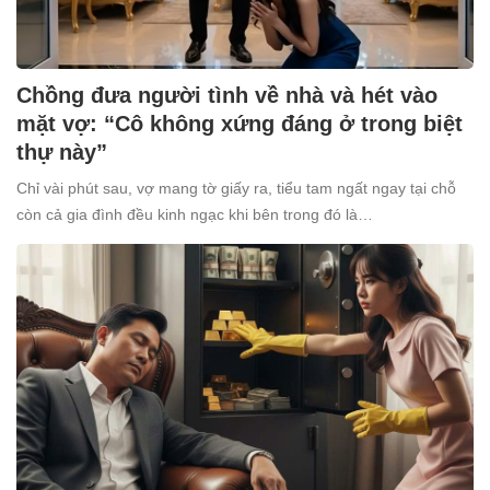
Chồng đưa người tình về nhà và hét vào
mặt vợ: “Cô không xứng đáng ở trong biệt
thự này”
Chỉ vài phút sau, vợ mang tờ giấy ra, tiểu tam ngất ngay tại chỗ
còn cả gia đình đều kinh ngạc khi bên trong đó là…