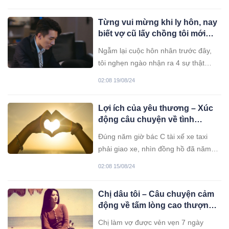
hồi môn khoảng 500 triệu.
Từng vui mừng khi ly hôn, nay
biết vợ cũ lấy chồng tôi mới
nghẹn ngào nhận ra 4 sự thật
Ngẫm lại cuộc hôn nhân trước đây,
tôi nghẹn ngào nhận ra 4 sự thật
trong hôn nhân.
02:08 19/08/24
Lợi ích của yêu thương – Xúc
động câu chuyện về tình
thương mến thương giữa
Đúng năm giờ bác C tài xế xe taxi
người với người
phải giao xe, nhìn đồng hồ đã năm
giờ rồi, bác tài tắt đèn báo hiệu “tạm
02:08 15/08/24
thời không đón khách".
Chị dâu tôi – Câu chuyện cảm
động về tấm lòng cao thượng
của người chị dâu
Chị làm vợ được vẻn vẹn 7 ngày