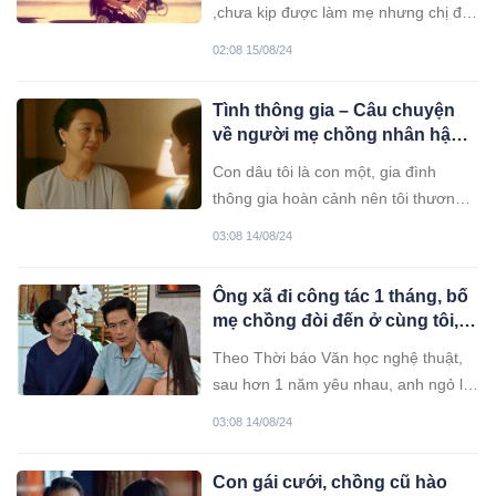
,chưa kịp được làm mẹ nhưng chị đã
làm dâu hơn 50 năm ở nhà tôi. Cha
02:08 15/08/24
mẹ tôi sinh được 4 người con, anh cả
tôi tên Nam ,kế đến tôi và sau tôi là 2
Tình thông gia – Câu chuyện
đứa em ,một gái một trai.
về người mẹ chồng nhân hậu,
là tấm gương sáng cho đời
Con dâu tôi là con một, gia đình
thông gia hoàn cảnh nên tôi thương
con bé như con đẻ của mình. Bà
03:08 14/08/24
thông gia nhà tôi số vất vả lắm,
chồng mất sớm, một mình ở vậy nuôi
Ông xã đi công tác 1 tháng, bố
con gάι ăn học.
mẹ chồng đòi đến ở cùng tôi,
nghe họ nói chuyện mà tôi lặng
Theo Thời báo Văn học nghệ thuật,
người
sau hơn 1 năm yêu nhau, anh ngỏ lời
cầu hôn và tôi nhanh chóng gật đầu
03:08 14/08/24
đồng ý. Dẫu vậy, tôi vẫn có chút lo
lắng về gia đình anh. Tôi sợ bố mẹ
Con gái cưới, chồng cũ hào
anh sẽ không chấp nhận một người