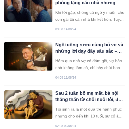
phóng tặng căn nhà nhưng
không còn người thân thích như
câu nói của anh làm tôi tức đỏ
Khi tới gặp, chồng cũ ngỏ ý muốn cho
mặt
con gái tôi căn nhà khi kết hôn. Tuy
nhiên, chồng cũ còn đưa ra một điều
03:08 14/08/24
kiện.
Ngồi uống rượu cùng bố vợ và
những lời dạy đầy sâu sắc –
Câu chuyện nhân văn đậm tính
Hôm qua nhà vợ có đám giỗ, vợ bảo
giáo dục
nhà không làm cỗ, chỉ bày chút hoa
quả cúng tổ tiên thôi. Anh về cũng
04:08 12/08/24
được, nếu bận thì thôi. Vợ nói thì nói
vậy, tôi tự thấy vẫn nên về.
Sau 2 tuần bố mẹ mất, bà nội
thẳng thắn từ chối nuôi tôi, đến
giờ tôi thành công bà tìm đến
Tôi sinh ra là một đứa trẻ hạnh phúc
yêu cầu được phụng dưỡng
nhưng cho đến khi 10 tuổi, sự cố ập
đến khiến cuộc đời tôi nối tiếp những
02:08 02/08/24