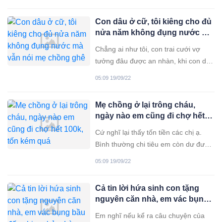
Phải khi ba đứa con trai tôi cùng nhau
về tranh đất, tôi mới sáng mắt ra. Biết
Con dâu ở cữ, tôi kiêng cho đủ
thế nào cũng chẳng trông cậy được
nửa năm không đụng nước mà
vào lũ bất hiếu ấy lúc
vẫn nói mẹ chồng ghê gớm
Chẳng ai như tôi, con trai cưới vợ
tưởng đâu được an nhàn, khi con dâu
ở cữ tôi trở thành osin cho nó. Vợ
05:09 19/09/22
chồng tôi sinh được một trai, một gái.
Mà đứa con gái lại đi lấy chồng xa
Mẹ chồng ở lại trông cháu,
nhà, vì thế khi thằng con trai cưới vợ.
ngày nào em cũng đi chợ hết
Tôi luôn đối xử
100k, tốn kém quá
Cứ nghĩ lại thấy tốn tiền các chị ạ.
Bình thường chi tiêu em còn dư được
chút, giờ mẹ chồng ở lại trông cháu,
05:09 19/09/22
em lại phải nấu thêm một suất ăn
nữa. Từ khi đó cũng chẳng dư được
Cả tin lời hứa sinh con tặng
còn thiếu luôn ấy. Tuy rằng lúc mới
nguyên căn nhà, em vác bụng
cưới vợ chồng em chẳng có
bầu đến chị vợ bảo: Làm thợ
Em nghĩ nếu kể ra câu chuyện của
hồ trả nợ rồi