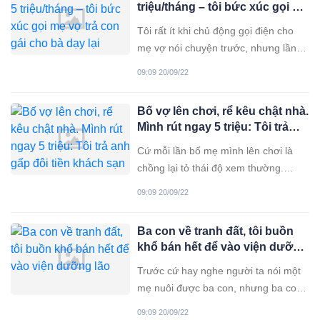
triệu/tháng – tôi bức xúc gọi mẹ
sự bảo thủ
vợ trả con gái cho bà dạy lại
Tôi rất ít khi chủ động gọi điện cho
mẹ vợ nói chuyện trước, nhưng lần
này vì không chịu nổi tính tiêu hoang
09:09 20/09/22
của con gái bà nên tôi đã gọi điện
cho bà, quyết định trả lại con gái để
Bố vợ lên chơi, rể kêu chật nhà.
bà dạy lại. Chứ chẳng hiểu bà dạy dỗ
Mình rút ngay 5 triệu: Tôi trả
kiểu gì mà nhà
anh gấp đôi tiền khách sạn
Cứ mỗi lần bố mẹ mình lên chơi là
chồng lại tỏ thái độ xem thường.
Mình mặc dù rất chướng tai gai mắt
09:09 20/09/22
nhưng vì không khí gia đình nên
thường chọn cách im lặng. Tuy nhiên,
Ba con về tranh đất, tôi buồn
mình càng im chồng càng được nước
khổ bán hết để vào viện dưỡng
xem thường nhà vợ, nên hôm đó
lão
nhân bố mình
Trước cứ hay nghe người ta nói một
mẹ nuôi được ba con, nhưng ba con
không nuôi nổi một mẹ, tôi không tin.
09:09 20/09/22