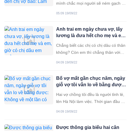
mình chắc mọi người sẽ ném gạch đá
cho em. Rồi nói em ngu ngốc lắm.
05:09 19/09/22
Nhưng mà em rối lắm không biết phải
làm sao. Trong khi đó lại đang bụng
Anh trai em ngày chưa vợ, lấy
bầu sắp sinh con, lão bồ thì chạy trốn
lương là đưa hết cho mẹ và em,
chẳng thấy đâu. Tất cả cũng
giờ có chị dâu em chẳng được
Chẳng biết các chị có chị dâu có thân
một đồng
không? Còn em thì chẳng thân với
chị dâu được. Từ ngày chị dâu về,
04:09 19/09/22
anh trai em cãi nhau với mẹ suốt
ngày. Chị dâu em đúng tu mấy kiếp
Bố vợ mất gần chục năm, ngày
mới được anh trai em. Mặc dù đang
giỗ vợ tôi vẫn lo về bằng được:
bầu thứ 2 mà vẫn được anh
Không về một lần có sao đâu
Hai vợ chồng tôi đều là người tỉnh lẻ,
lên Hà Nội làm việc. Thời gian đầu vì
không có điều kiện mua nhà nên
04:09 19/09/22
chúng tôi phải thuê trọ. Ngày ngày
hai vợ chồng đều cố gắng làm việc
Được thông gia biếu hai cân
kiếm tiền với mong muốn sớm mua