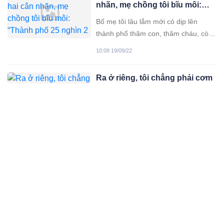
nhãn, mẹ chồng tôi bĩu môi:
nhà. Thế rồi, qua 5 năm trời, trời
“Thành phố 25 nghìn 2 cân
Bố mẹ tôi lâu lắm mới có dịp lên
người ta bán đầy”
thành phố thăm con, thăm cháu, còn
có lòng biếu thông gia ít cây nhà lá
10:09 19/09/22
vườn. Ấy vậy mà vừa nhìn thấy hai
cân nhãn bố mẹ xách từ quê lên, mẹ
Ra ở riêng, tôi chẳng phải cơm
chồng tôi đã ngay lập tức bĩu môi
nước hay chăm sóc bố mẹ
khinh rẻ. Quê tôi ở
chồng, thỉnh thoảng cho tiền
Thấy nhiều chị em, bạn bè xung
ông bà lại quý
quanh than vãn về việc ở chung ở
riêng với bố mẹ chồng. Nên ngay từ
10:09 19/09/22
khi yêu nhau, cho đến khi cầu hôn, tôi
đã bảo với chồng hiện tại rằng: “Em
Không cho tôi thờ bố mẹ ở
đồng ý cưới nhưng anh phải chấp
nhà, tôi bảo chồng: Mẹ anh mà
nhận một điều kiện. Đó là sau khi
mất thì cũng đừng hòng thờ
Để sinh tôi ra trên cuộc đời, bố mẹ đã
phải mất bao nhiêu tiền, đi bao nhiêu
nơi, uống bao nhiêu là thuốc. Bố mẹ
10:09 19/09/22