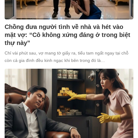
Chồng đưa người tình về nhà và hét vào
mặt vợ: “Cô không xứng đáng ở trong biệt
thự này”
Chỉ vài phút sau, vợ mang tờ giấy ra, tiểu tam ngất ngay tại chỗ
còn cả gia đình đều kinh ngạc khi bên trong đó là…