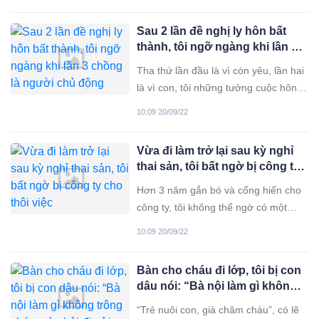
thì bố chồng tôi đã mất trước đó, chỉ
còn mẹ chồng, chồng tôi với 2 đứa
Sau 2 lần đề nghị ly hôn bất
em chồng. Được cái bên nhà chồng
thành, tôi ngỡ ngàng khi lần 3
có điều kiện, ông bà cũng kinh
chồng là người chủ động
Tha thứ lần đầu là vì còn yêu, lần hai
muốn chấm dứt
là vì con, tôi những tưởng cuộc hôn
nhân của tôi và chồng từ đó sẽ trở
10:09 20/09/22
nên êm đẹp. Nhưng không! Tình cảm
vợ chồng tôi đứng trước sự đổ vỡ lần
Vừa đi làm trở lại sau kỳ nghỉ
thứ 3, song lần này anh mới là người
thai sản, tôi bất ngờ bị công ty
chủ động muốn
cho thôi việc
Hơn 3 năm gắn bó và cống hiến cho
công ty, tôi không thể ngờ có một
ngày lại bị công ty buộc thôi việc một
10:09 20/09/22
cách bất thình lình, khi tôi chỉ vừa mới
đi làm trở lại được một tuần sau kỳ
Bàn cho cháu đi lớp, tôi bị con
nghỉ thai sản. Nhưng, điều khiến tôi
dâu nói: “Bà nội làm gì không
không thể chấp nhận
trông cháu mà phải đi gửi trẻ?”
“Trẻ nuôi con, già chăm cháu”, có lẽ