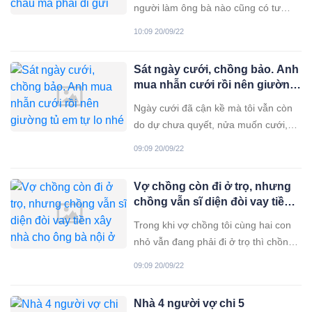
người làm ông bà nào cũng có tư
tưởng như vậy. Nhưng tôi thì khác!
10:09 20/09/22
Ngay từ đâu, tôi đã nói rõ với con dâu
rằng “Mẹ chỉ đỡ phần nào thôi chứ
Sát ngày cưới, chồng bảo. Anh
không trông cháu được”, ấy vậy mà
mua nhẫn cưới rồi nên giường
khi tôi vừa mới bàn cho cháu
tủ em tự lo nhé
Ngày cưới đã cận kề mà tôi vẫn còn
do dự chưa quyết, nửa muốn cưới,
nửa muốn hủy hôn ngay lập tức.
09:09 20/09/22
Sống với một người chồng mắc bệnh
tính toán chi li từng chút một như vậy,
Vợ chồng còn đi ở trọ, nhưng
tôi rất sợ cuộc sống hôn nhân sẽ
chồng vẫn sĩ diện đòi vay tiền
không hạnh phúc. Tôi và chồng quen
xây nhà cho ông bà nội ở quê
nhau
Trong khi vợ chồng tôi cùng hai con
nhỏ vẫn đang phải đi ở trọ thì chồng
lại nhất quyết đòi vay 500 triệu để xây
09:09 20/09/22
nhà ở quê cho ông bà nội chỉ vì sĩ
diện với hàng xóm láng giềng. Vì việc
Nhà 4 người vợ chi 5
này mà vợ chồng tôi cãi nhau suốt,