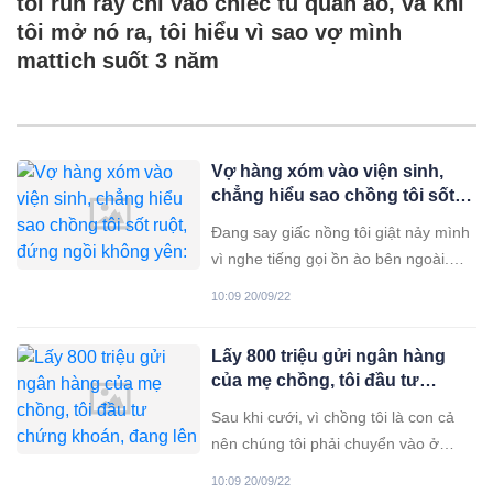
tôi run rẩy chỉ vào chiếc tủ quần áo, và khi
tôi mở nó ra, tôi hiểu vì sao vợ mình
mattich suốt 3 năm
Vợ hàng xóm vào viện sinh,
chẳng hiểu sao chồng tôi sốt
ruột, đứng ngồi không yên:
Đang say giấc nồng tôi giật nảy mình
Đứa bé giống bố hay mẹ
vì nghe tiếng gọi ồn ào bên ngoài.
Khó chịu đứng dậy định ra mở cửa thì
10:09 20/09/22
thấy chồng tôi hớt ha hớt hãi chạy ra
trước rồi nói: “Có phải vợ chú chuẩn
Lấy 800 triệu gửi ngân hàng
bị sinh phải không? Chưa biết chuyện
của mẹ chồng, tôi đầu tư
gì xảy ra, tôi ngạc nhiên
chứng khoán, đang lên như
Sau khi cưới, vì chồng tôi là con cả
gió thì mẹ chồng bắt bán
nên chúng tôi phải chuyển vào ở
chung với bố mẹ chồng. Lúc cưới về
10:09 20/09/22