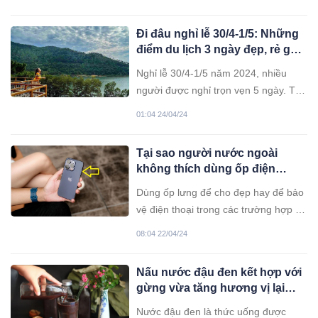
trong nhà dù đóng kín cửa vẫn nóng
như thiêu đốt. Hầu hết người dân đều
Đi đâu nghỉ lễ 30/4-1/5: Những
trong tình trạng phải bật điều hòa cả
điểm du lịch 3 ngày đẹp, rẻ gần
ngày, nhất là những gia đình có con
Hà Nội
nhỏ hay đông người.
Nghỉ lễ 30/4-1/5 năm 2024, nhiều
người được nghỉ trọn vẹn 5 ngày. Tuy
nhiên, với những gia đình chỉ được
01:04 24/04/24
nghỉ 3-4 ngày thì các địa điểm du lịch
đẹp, rẻ gần Hà Nội được chúng tôi
Tại sao người nước ngoài
liệt kê dưới đây lại vô cùng hợp lý.
không thích dùng ốp điện
thoại? Lý do rất khôn ngoan
Dùng ốp lưng để cho đẹp hay để bảo
vệ điện thoại trong các trường hợp vô
tình làm rơi rớt. Thế nhưng, đa phần
08:04 22/04/24
người nước ngoài sẽ không dùng ốp
bởi họ hiểu rõ lý do này.
Nấu nước đậu đen kết hợp với
gừng vừa tăng hương vị lại
nhân đôi công dụng
Nước đậu đen là thức uống được