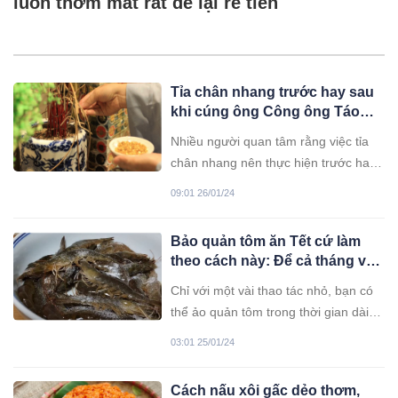
luôn thơm mát rất dễ lại rẻ tiền
Tỉa chân nhang trước hay sau
khi cúng ông Công ông Táo
mới không phạm kỵ?
Nhiều người quan tâm rằng việc tỉa
chân nhang nên thực hiện trước hay
sau khi cúng Táo Quân, hãy cùng tìm
09:01 26/01/24
hiểu.
Bảo quản tôm ăn Tết cứ làm
theo cách này: Để cả tháng vẫn
tươi ngon, không đen đầu,
Chỉ với một vài thao tác nhỏ, bạn có
không bở thịt
thể ảo quản tôm trong thời gian dài
mà không sợ tôm mất độ tươi ngon.
03:01 25/01/24
Cách nấu xôi gấc dẻo thơm,