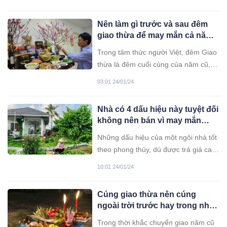
rước vận xui vào nhà, hao tài tốn của.
Nên làm gì trước và sau đêm
giao thừa để may mắn cả năm
?
Trong tâm thức người Việt, đêm Giao
thừa là đêm cuối cùng của năm cũ, là
thời khắc đặc biệt để tiễn năm cũ và
03:01 24/01/24
đón năm mới.
Nhà có 4 dấu hiệu này tuyệt đối
không nên bán vì may mắn
đang đến gần, ở có lộc, con cái
Những dấu hiệu của một ngôi nhà tốt
thành đạt giỏi giang
theo phong thủy, dù được trả giá cao
cũng không nên bán: Nằm trên mảnh
10:01 24/01/24
đất vuông vắn Đất vuông vắn, không
méo mó, nhiều góc cạnh là biểu
Cúng giao thừa nên cúng
tượng cho tính ổn định, bền bỉ, là nơi
ngoài trời trước hay trong nhà
nâng đỡ vạn vật. Một miếng đất
trước? Tưởng đơn giản hóa ra
vuông
Trong thời khắc chuyển giao năm cũ