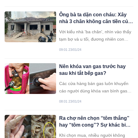
Ông bà ta dặn con cháu: Xây
nhà 3 chân không cân tiền của,
tại sao?
Với kiểu nhà 'ba chân', nhìn vào thấy
tạm bợ và u tối, đương nhiên con
người sống trong đó không thể làm
09:01 23/01/24
ăn tốt được.
Nên khóa van gas trước hay
sau khi tắt bếp gas?
Các cửa hàng bán gas luôn khuyến
cáo người dùng khóa van bình gas
sau khi sử dụng để đảm bảo an toàn;
08:01 23/01/24
vậy nên khóa van trước hay tắt bếp
trước?
Ra chợ nên chọn “tôm thẳng”
hay “tôm cong”? Sự khác biệt
là rất lớn nhưng ít người biết
Khi chọn mua, nhiều người không