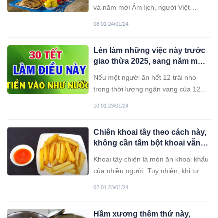
nhiều người sai bao năm
và năm mới Âm lịch, người Việt
không biết
thường bày 2 mâm cỗ cúng ngoài trời
08:01 24/01/24
và trong nhà, nhưng nên cúng ở đâu
trước thì mỗi người lại làm một cách
Lén làm những việc này trước
khác nhau.
giao thừa 2025, sang năm mới
tài lộc ùn ùn kéo vào nhà
Nếu một người ăn hết 12 trái nho
trong thời lượng ngân vang của 12
tiếng chuông, họ có thể gặp may mắn
10:01 23/01/24
trong năm mới.
Chiên khoai tây theo cách này,
không cần tẩm bột khoai vẫn
vàng ruộm giòn rụm dù để lâu
Khoai tây chiên là món ăn khoái khẩu
của nhiều người. Tuy nhiên, khi tự
làm khoai tây chiên tại nhà, đa số mọi
02:01 23/01/24
người sẽ gặp tình trạng khoai bị ỉu.
Để khắc phục tình trạng này, bạn cần
Hầm xương thêm thứ này,
lưu ngay những mẹo nhỏ dưới đây.