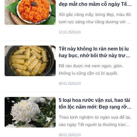
đẹp mắt cho mâm cỗ ngày Tết,
vụng mấy cũng làm được
Xôi gấc căng mẩy, bóng đẹp, màu đỏ
tươi rực sáng như vầng dương với ý
nghĩa mang lại sự cát tường, thịnh
12:01 25/01/24
vượng cho năm mới.
Tết này không lo rán nem bị ỉu
hay bục, nhớ bôi thứ này trước
lúc rán, mẻ nào cũng vàng
Để rán được mẻ nem ngon, giòn,
ruộm giòn ngon thơm nức
không ỉu cũng cần có bí quyết.
09:01 25/01/24
5 loại hoa rước vận xui, hao tài
tốn lộc năm mới: Đẹp rạng rỡ
cũng không trưng trong nhà
Theo kinh nghiệm từ ngàn xưa để lại,
ngày Tết
vào ngày Tết người ta thường tránh
cắm một số loại hoa vì cho rằng sẽ
08:01 25/01/24