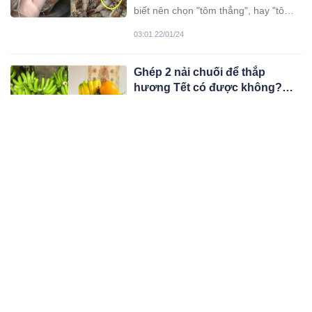
biết nên chọn "tôm thẳng", hay "tôm
cong". Thực tế, 2 loại tôm này có
03:01 22/01/24
nhiều khác biệt.
Ghép 2 nải chuối để thắp
hương Tết có được không?
Các đại kỵ chọn chuối thờ
Chuối là loại quả không thể thiếu trên
ngày Tết ai cũng nên biết
mâm ngũ quả ngày Tết của nhiều gia
đình. Việc chọn chuối để thắp hương
03:01 22/01/24
cũng có những tiêu chuẩn nhất định.
Chủ xe đạp ga bỏ đi ngay sau
khi đổ xăng là không nên: Biết
lý do rồi ai cũng làm ngược lại
Với mẹo nhỏ dưới đây bạn có thể tiết
kiệm được khá nhiều tiền xăng hàng
tháng, đừng bỏ qua.
08:01 22/01/24
Tủ lạnh chảy nước, lâu làm