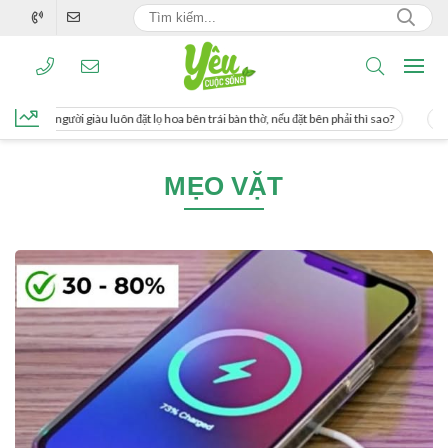
g, người giàu luôn đặt lọ hoa bên trái bàn thờ, nếu đặt bên phải thì sao?
Cách 
MẸO VẶT