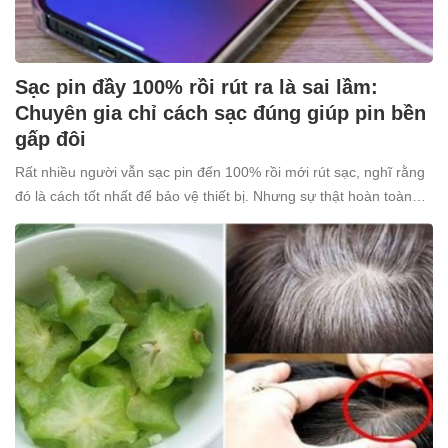
Sạc pin đầy 100% rồi rút ra là sai lầm:
Chuyên gia chỉ cách sạc đúng giúp pin bền
gấp đôi
Rất nhiều người vẫn sạc pin đến 100% rồi mới rút sạc, nghĩ rằng
đó là cách tốt nhất để bảo vệ thiết bị. Nhưng sự thật hoàn toàn
ngược lại: thói quen tưởng chừng “vô hại” này lại âm thầm khiến
pin nhanh chai, giảm tuổi thọ.