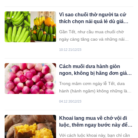
Quốc không bị lừa gạt.
Vì sao chuối thờ người ta cứ
thích chọn nải quả lẻ dù giá
cực cao? Chuyên gia lý giải bất
Gần Tết, như cầu mua chuối chờ
ngờ!
ngày càng tăng cao và những nải
chuối có quả lẻ dù giá đắt nhưng vẫn
10:12 21/12/23
được nhiều người cố gắng tìm mua.
Cách muối dưa hành giòn
ngon, không bị hăng đơn giản
tại nhà
Trong mâm cơm ngày lễ Tết, dưa
hành (hành ngâm) không những làm
cho bạn thêm ngon miệng mà còn
04:12 20/12/23
làm cho món ăn thêm tròn vị, hấp
dẫn.
Khoai lang mua về chớ vội đi
luộc, thêm ngay bước này để
khoai bở tơi, ngọt như ngâm
Với cách luộc khoai này, bạn chỉ cần