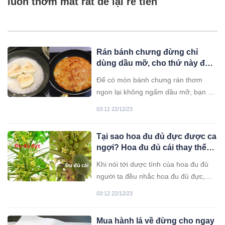
luôn thơm mát rất dễ lại rẻ tiền
Rán bánh chưng đừng chỉ
dùng dầu mỡ, cho thứ này để
vỏ giòn tan, ăn không bị ngấy
Để có món bánh chưng rán thơm
ngon lại không ngấm dầu mỡ, bạn có
thể tham khảo những mẹo nhỏ dưới
03:12 22/12/23
đây.
Tại sao hoa đu đủ đực được ca
ngợi? Hoa đu đủ cái thay thế
được không? Cách phân biệt
Khi nói tới dược tính của hoa đu đủ
hoa cái hoa đực
người ta đều nhắc hoa đu đủ đực,
vậy còn hoa đu đủ cái thì sao?
03:12 22/12/23
Mua hành lá về đừng cho ngay