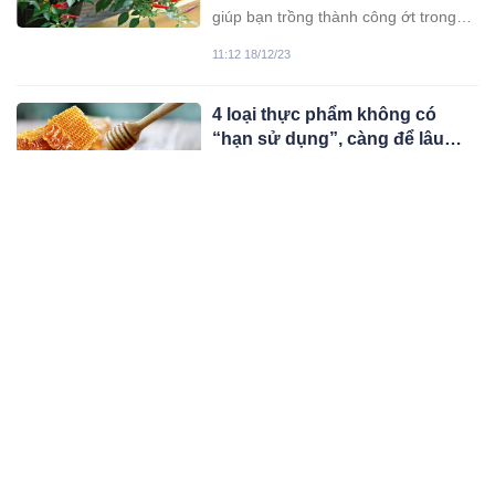
giúp bạn trồng thành công ớt trong
chậu, vừa ra quả nhiều lại đẹp mắt.
11:12 18/12/23
4 loại thực phẩm không có
“hạn sử dụng”, càng để lâu
càng giá trị, đừng dại mà vứt
Nếu bạn là người rất khắt khe về hạn
bỏ
sử dụng của các loại thực phẩm cho
gia đình thì đây là những thứ sẽ
04:12 18/12/23
không còn khiến bạn phải bận tâm về
điều đó nữa.
Đổ giấm vào máy giặt tưởng vô
lý nhưng kết quả khiến ai cũng
phải thán phục
Máy giặt cần được vệ sinh định kỳ để
đảm bảo quần áo giặt xong luôn sạch
sẽ. Dùng giấm chính là cách vệ sinh
03:12 18/12/23
máy giặt tiết kiệm và hiệu quả mà
bạn nên thử.
Gioăng tủ lạnh bị mốc đen, lấy