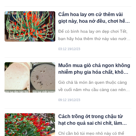
mùi thơm của sả, lá chanh.
Cắm hoa lay ơn cứ thêm vài
giọt này, hoa nở đều, chơi hết
Tết vẫn tươi rói
Để có bình hoa lay ơn dẹp chơi Tết,
bạn hãy hòa thêm thứ này vào nước
cắm hoa.
03:12 19/12/23
Muốn mua giò chả ngon không
nhiễm phụ gia hóa chất, không
trộn bột, cứ nhìn vào điểm này,
Giò chả là món ăn quen thuộc càng
chọn lần nào cũng chuẩn
về cuối năm nhu cầu càng cao nên
khi mua bạn nhớ chú ý điểm này nhé
09:12 19/12/23
Cách trồng ớt trong chậu từ
hạt cho quả sai chi chít, làm
cây cảnh cũng đẹp
Chỉ cần bỏ túi mẹo nhỏ này có thể