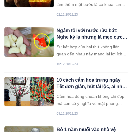
mật
làm thêm một bước là có khoai lang
thơm ngon, ngọt như ngâm mật khiến
02:12 20/12/23
ai ăn cũng phải tấm tắc khen.
Ngâm tỏi với nước rửa bát:
Nghe kỳ lạ nhưng là mẹo cực
hay, lợi ích tuyệt vời mà nhà
Sự kết hợp của hai thứ không liên
nào cũng cần
quan đến nhau này mang lại lợi ích
tuyệt vời. Hãy cùng tìm hiểu nhé.
10:12 20/12/23
10 cách cắm hoa trưng ngày
Tết đơn giản, hút tài lộc, ai nhìn
cũng khen nức nở
Cắm hoa đúng chuẩn không chỉ đẹp,
mà còn có ý nghĩa về mặt phong
thủy. Dưới đây là gợi ý 10 cách cắm
09:12 20/12/23
hoa đẹp, đơn giản ai cũng nên biết.
Bỏ 1 nắm muối vào nhà vệ