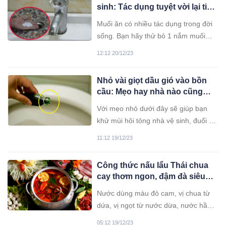
sinh: Tác dụng tuyệt vời lại tiết
kiệm một khoản lớn mỗi năm
Muối ăn có nhiều tác dụng trong đời
sống. Bạn hãy thử bỏ 1 nắm muối
vào nhà vệ sinh sẽ thấy công dụng
12:12 20/12/23
tuyệt vời.
Nhỏ vài giọt dầu gió vào bồn
cầu: Mẹo hay nhà nào cũng
cần giúp tiết kiệm tiền triệu mỗi
Với mẹo nhỏ dưới đây sẽ giúp bạn
năm
khử mùi hôi tỏng nhà vệ sinh, đuổi cả
đàn muỗi ra khỏi nhà an tâm ngủ
11:12 19/12/23
ngon giấc.
Công thức nấu lẩu Thái chua
cay thơm ngon, đậm đà siêu
ngon đơn giản tại nhà
Nước dùng màu đỏ cam, vị chua từ
dứa, vị ngọt từ nước dừa, nước hầm
xương, vị cay tê đầu lưỡi từ ớt, dậy
05:12 19/12/23