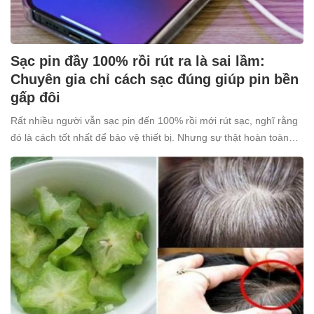
Sạc pin đầy 100% rồi rút ra là sai lầm:
Chuyên gia chỉ cách sạc đúng giúp pin bền
gấp đôi
Rất nhiều người vẫn sạc pin đến 100% rồi mới rút sạc, nghĩ rằng
đó là cách tốt nhất để bảo vệ thiết bị. Nhưng sự thật hoàn toàn
ngược lại: thói quen tưởng chừng “vô hại” này lại âm thầm khiến
pin nhanh chai, giảm tuổi thọ.