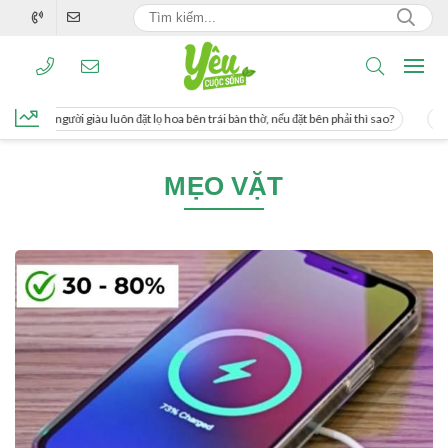
g, người giàu luôn đặt lọ hoa bên trái bàn thờ, nếu đặt bên phải thì sao?
Cách 
MẸO VẶT