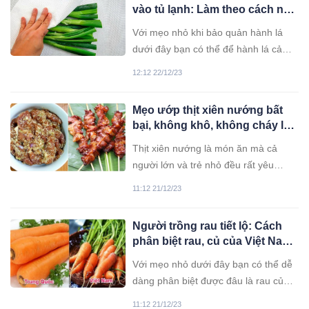
vào tủ lạnh: Làm theo cách này
để cả tháng cũng không lo
Với mẹo nhỏ khi bảo quản hành lá
hỏng
dưới đây bạn có thể để hành lá cả
tháng cũng không lo bị hư thối, khi
12:12 22/12/23
cần thiết không phải cuống cuồng
chạy ra chợ.
Mẹo ướp thịt xiên nướng bất
bại, không khô, không cháy lại
rất thơm ngon
Thịt xiên nướng là món ăn mà cả
người lớn và trẻ nhỏ đều rất yêu
thích. Với cách làm này bạn có thể tự
11:12 21/12/23
làm những xiên thịt nướng ngon như
ngoài hàng.
Người trồng rau tiết lộ: Cách
phân biệt rau, củ của Việt Nam
và Trung Quốc, tinh ý sẽ không
Với mẹo nhỏ dưới đây bạn có thể dễ
bao giờ nhầm lẫn
dàng phân biệt được đâu là rau củ
Việt Nam trồng, đâu là rau củ Trung
11:12 21/12/23