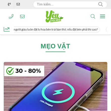
ơng, người giàu luôn đặt lọ hoa bên trái bàn thờ, nếu đặt bên phải thì sao?
Cách
MẸO VẶT