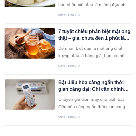
bạn nhận biết đâu là miếng đậu phụ
ngon, đâu là loại không đảm bảo chát
08:05 17/05/23
lượng, không nên mua.
7 tuyệt chiêu phân biệt mật ong
thật – giả, chưa đến 1 phút là
biết có phải mật ong làm từ
Để nhận biết đâu là mật ong chất
đường không
lượng, đâu là hàng giả, bạn có thể áp
dụng những mẹo nhỏ dưới đây.
03:05 15/05/23
Bật điều hòa càng ngắn thời
gian càng dại: Chỉ cần chỉnh
nút này máy chạy êm, ít tốn
Chuyên gia điện máy cho biết, bật
điện chẳng lo chi phí
điều hòa càng ngắn thời gian càng
dại, chỉ cần áp dụng mẹo nhỏ này,
09:05 14/05/23
máy chạy êm, ít tốn điện chẳng lo chi
phí.