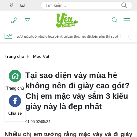
oa bên trái bàn thờ, nếu đặt bên phải thì sao?
Cách uống nước mía giúp giảm c
Trang chủ
Mẹo Vặt
Tại sao diện váy mùa hè
không nên đi giày cao gót?
Trang chủ
Chị em mặc váy sắm 3 kiểu
giày này là đẹp nhất
Chia sẻ
01:05 02/05/24
Nhiều chị em tưởng rằng mặc váy và đi giày