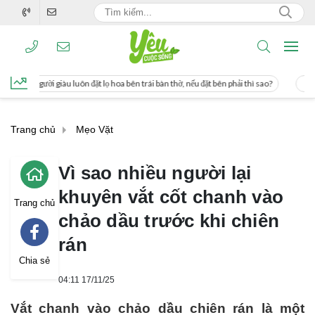
uôn đặt lọ hoa bên trái bàn thờ, nếu đặt bên phải thì sao?
Cách uống nước mía 
Trang chủ
Mẹo Vặt
Vì sao nhiều người lại
khuyên vắt cốt chanh vào
Trang chủ
chảo dầu trước khi chiên
rán
Chia sẻ
04:11 17/11/25
Vắt chanh vào chảo dầu chiên rán là một