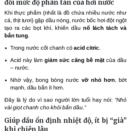
đổi mức độ phân tán của hơi nước
Khi thực phẩm (nhất là đồ chứa nhiều nước như
cá, thịt tươi) gặp dầu nóng, nước bốc hơi đột ngột
tạo ra các bọt khí, khiến dầu
nổ lách tách và
bắn tung
.
Trong nước cốt chanh có
acid citric
.
Acid này làm
giảm sức căng bề mặt
của dầu
– nước.
Nhờ vậy, bong bóng nước
vỡ nhỏ hơn
, bớt
mạnh, dầu bắn ít hơn.
Đây là lý do vì sao người lớn tuổi hay nói:
“Nhỏ
vài giọt chanh cho khỏi bắn dầu.”
Giúp dầu ổn định nhiệt độ, ít bị “già”
khi chiên lâu