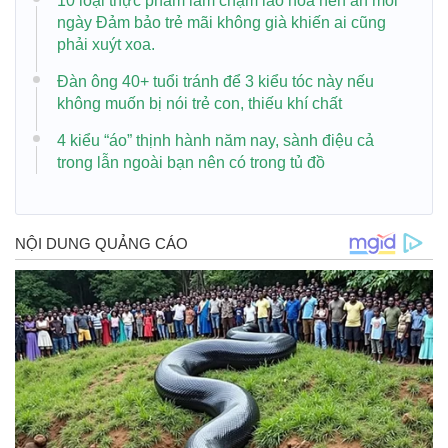
10 loại thực phẩm làm chậm lão hóa nên ăn mỗi
ngày Đảm bảo trẻ mãi không già khiến ai cũng
phải xuýt xoa.
Đàn ông 40+ tuổi tránh để 3 kiểu tóc này nếu
không muốn bị nói trẻ con, thiếu khí chất
4 kiểu “áo” thịnh hành năm nay, sành điệu cả
trong lẫn ngoài bạn nên có trong tủ đồ