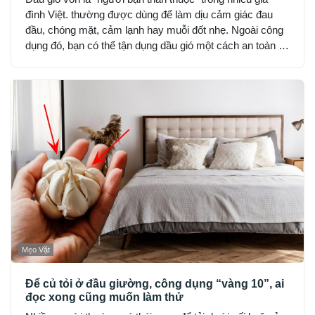
đình Việt. thường được dùng để làm dịu cảm giác đau
đầu, chóng mặt, cảm lạnh hay muỗi đốt nhẹ. Ngoài công
dụng đó, bạn có thể tận dụng dầu gió một cách an toàn và
hợp lý để cải thiện không gian sống, nhưng lưu ý chỉ nên
dùng lượng nhỏ, tránh hít trực tiếp hoặc đặt nơi kín gió
hoàn toàn.
Mẹo Vặt
Để củ tỏi ở đầu giường, công dụng “vàng 10”, ai
đọc xong cũng muốn làm thử