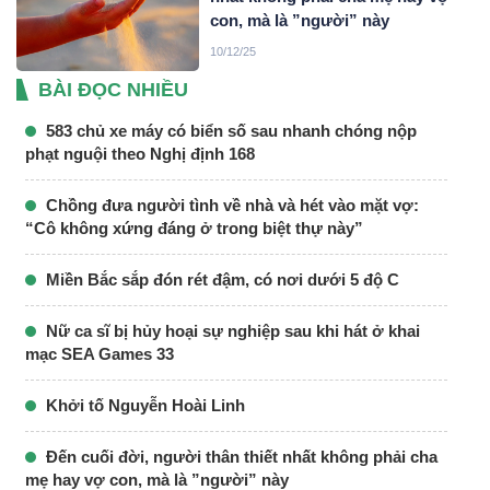
con, mà là ”người” này
10/12/25
BÀI ĐỌC NHIỀU
583 chủ xe máy có biển số sau nhanh chóng nộp
phạt nguội theo Nghị định 168
Chồng đưa người tình về nhà và hét vào mặt vợ:
“Cô không xứng đáng ở trong biệt thự này”
Miền Bắc sắp đón rét đậm, có nơi dưới 5 độ C
Nữ ca sĩ bị hủy hoại sự nghiệp sau khi hát ở khai
mạc SEA Games 33
Khởi tố Nguyễn Hoài Linh
Đến cuối đời, người thân thiết nhất không phải cha
mẹ hay vợ con, mà là ”người” này