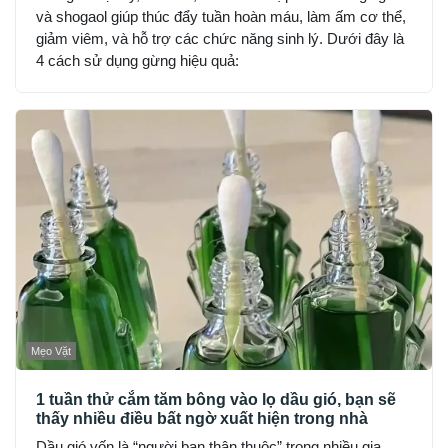
và shogaol giúp thúc đẩy tuần hoàn máu, làm ấm cơ thể,
giảm viêm, và hỗ trợ các chức năng sinh lý. Dưới đây là
4 cách sử dụng gừng hiệu quả:
Mẹo Vặt
1 tuần thử cắm tăm bông vào lọ dầu gió, bạn sẽ
thấy nhiều điều bất ngờ xuất hiện trong nhà
Dầu gió vốn là “người bạn thân thuộc” trong nhiều gia