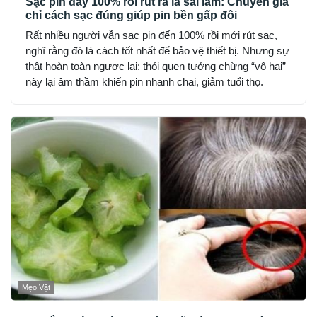
Sạc pin đầy 100% rồi rút ra là sai lầm: Chuyên gia
chỉ cách sạc đúng giúp pin bền gấp đôi
Rất nhiều người vẫn sạc pin đến 100% rồi mới rút sạc,
nghĩ rằng đó là cách tốt nhất để bảo vệ thiết bị. Nhưng sự
thật hoàn toàn ngược lại: thói quen tưởng chừng “vô hại”
này lại âm thầm khiến pin nhanh chai, giảm tuổi thọ.
Mẹo Vặt