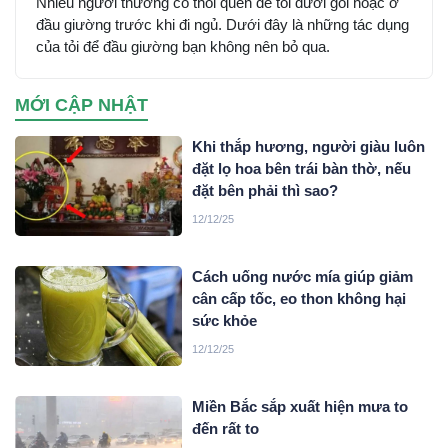
Nhiều người thường có thói quen để tỏi dưới gối hoặc ở
đầu giường trước khi đi ngủ. Dưới đây là những tác dụng
của tỏi để đầu giường bạn không nên bỏ qua.
MỚI CẬP NHẬT
Khi thắp hương, người giàu luôn
đặt lọ hoa bên trái bàn thờ, nếu
đặt bên phải thì sao?
12/12/25
Cách uống nước mía giúp giảm
cân cấp tốc, eo thon không hại
sức khỏe
12/12/25
Miền Bắc sắp xuất hiện mưa to
đến rất to