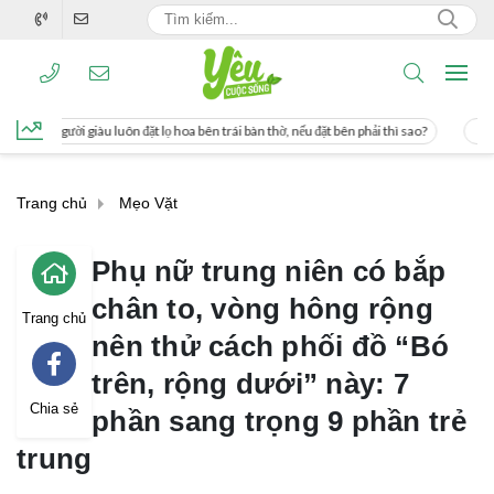
 đặt lọ hoa bên trái bàn thờ, nếu đặt bên phải thì sao?
Cách uống nước mía giú
Trang chủ
Mẹo Vặt
Phụ nữ trung niên có bắp
chân to, vòng hông rộng
Trang chủ
nên thử cách phối đồ “Bó
trên, rộng dưới” này: 7
Chia sẻ
phần sang trọng 9 phần trẻ
trung