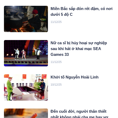
Miền Bắc sắp đón rét đậm, có nơi
dưới 5 độ C
11/12/25
Nữ ca sĩ bị hủy hoại sự nghiệp
sau khi hát ở khai mạc SEA
Games 33
11/12/25
Khởi tố Nguyễn Hoài Linh
10/12/25
Đến cuối đời, người thân thiết
nhất không phải cha mẹ hay vợ