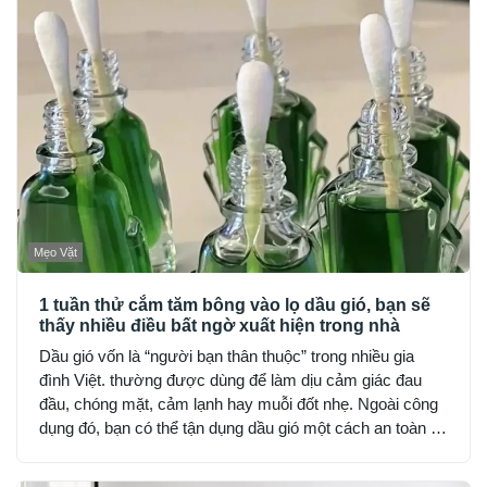
Mẹo Vặt
1 tuần thử cắm tăm bông vào lọ dầu gió, bạn sẽ
thấy nhiều điều bất ngờ xuất hiện trong nhà
Dầu gió vốn là “người bạn thân thuộc” trong nhiều gia
đình Việt. thường được dùng để làm dịu cảm giác đau
đầu, chóng mặt, cảm lạnh hay muỗi đốt nhẹ. Ngoài công
dụng đó, bạn có thể tận dụng dầu gió một cách an toàn và
hợp lý để cải thiện không gian sống, nhưng lưu ý chỉ nên
dùng lượng nhỏ, tránh hít trực tiếp hoặc đặt nơi kín gió