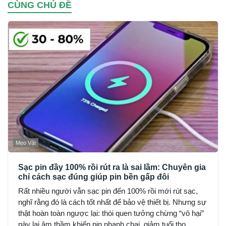
CÙNG CHỦ ĐỀ
Mẹo Vặt
Sạc pin đầy 100% rồi rút ra là sai lầm: Chuyên gia
chỉ cách sạc đúng giúp pin bền gấp đôi
Rất nhiều người vẫn sạc pin đến 100% rồi mới rút sạc,
nghĩ rằng đó là cách tốt nhất để bảo vệ thiết bị. Nhưng sự
thật hoàn toàn ngược lại: thói quen tưởng chừng “vô hại”
này lại âm thầm khiến pin nhanh chai, giảm tuổi thọ.