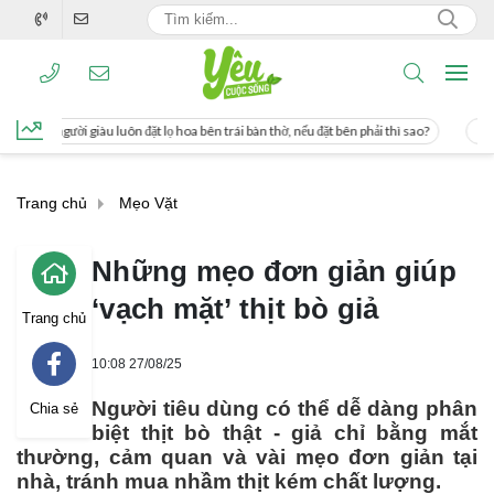
 lọ hoa bên trái bàn thờ, nếu đặt bên phải thì sao?
Cách uống nước mía giúp g
Trang chủ
Mẹo Vặt
Những mẹo đơn giản giúp
‘vạch mặt’ thịt bò giả
Trang chủ
10:08 27/08/25
Người tiêu dùng có thể dễ dàng phân
Chia sẻ
biệt thịt bò thật - giả chỉ bằng mắt
thường, cảm quan và vài mẹo đơn giản tại
nhà, tránh mua nhầm thịt kém chất lượng.