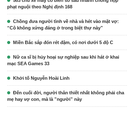
583 chủ xe máy có biển số sau nhanh chóng nộp
phạt nguội theo Nghị định 168
Chồng đưa người tình về nhà và hét vào mặt vợ:
“Cô không xứng đáng ở trong biệt thự này”
Miền Bắc sắp đón rét đậm, có nơi dưới 5 độ C
Nữ ca sĩ bị hủy hoại sự nghiệp sau khi hát ở khai
mạc SEA Games 33
Khởi tố Nguyễn Hoài Linh
Đến cuối đời, người thân thiết nhất không phải cha
mẹ hay vợ con, mà là ”người” này