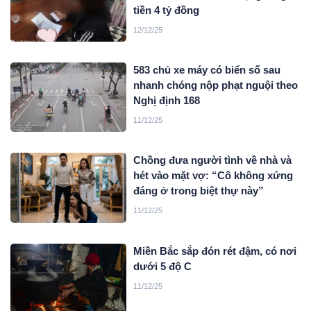
tiền 4 tỷ đồng
12/12/25
583 chủ xe máy có biển số sau
nhanh chóng nộp phạt nguội theo
Nghị định 168
11/12/25
Chồng đưa người tình về nhà và
hét vào mặt vợ: “Cô không xứng
đáng ở trong biệt thự này”
11/12/25
Miền Bắc sắp đón rét đậm, có nơi
dưới 5 độ C
11/12/25