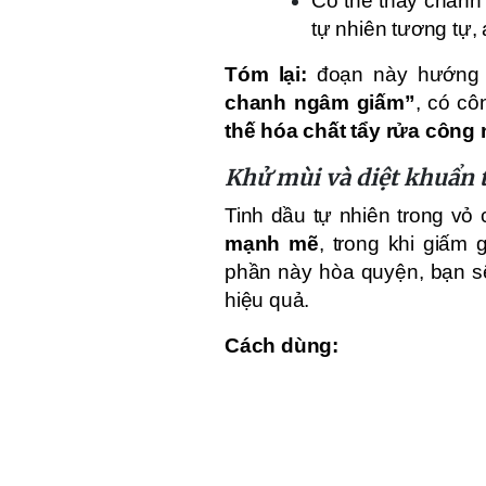
Có thể thay chan
tự nhiên tương tự,
Tóm lại:
đoạn này hướng
chanh ngâm giấm”
, có c
thế hóa chất tẩy rửa công
Khử mùi và diệt khuẩn 
Tinh dầu tự nhiên trong v
mạnh mẽ
, trong khi giấm 
phần này hòa quyện, bạn sẽ
hiệu quả.
Cách dùng: