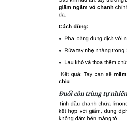
giấm ngâm vỏ chanh
chính
da.
Cách dùng:
Pha loãng dung dịch với nư
Rửa tay nhẹ nhàng trong 1
Lau khô và thoa thêm ch
Kết quả: Tay bạn sẽ
mềm 
chịu
.
Đuổi côn trùng tự nhiê
Tinh dầu chanh chứa limon
kết hợp với giấm, dung dịc
không dám bén mảng tới.