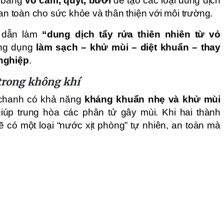
h bằng
vỏ cam, quýt, bưởi
để tạo các loại dung dịch
 an toàn cho sức khỏe và thân thiện với môi trường.
 dẫn làm
“dung dịch tẩy rửa thiên nhiên từ vỏ
ông dụng
làm sạch – khử mùi – diệt khuẩn – thay
 nghiệp
.
trong không khí
ỏ chanh có khả năng
kháng khuẩn nhẹ và khử mùi
giúp trung hòa các phân tử gây mùi. Khi hai thành
 có một loại “nước xịt phòng” tự nhiên, an toàn mà