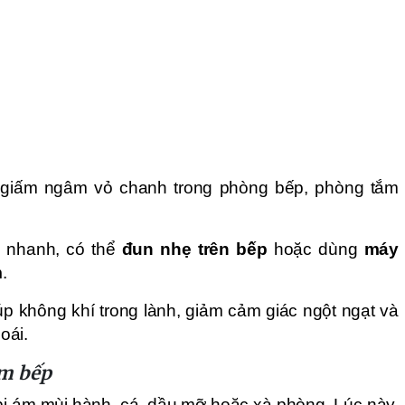
 giấm ngâm vỏ chanh trong phòng bếp, phòng tắm
 nhanh, có thể
đun nhẹ trên bếp
hoặc dùng
máy
m
.
p không khí trong lành, giảm cảm giác ngột ngạt và
oái.
àm bếp
bị ám mùi hành, cá, dầu mỡ hoặc xà phòng. Lúc này,