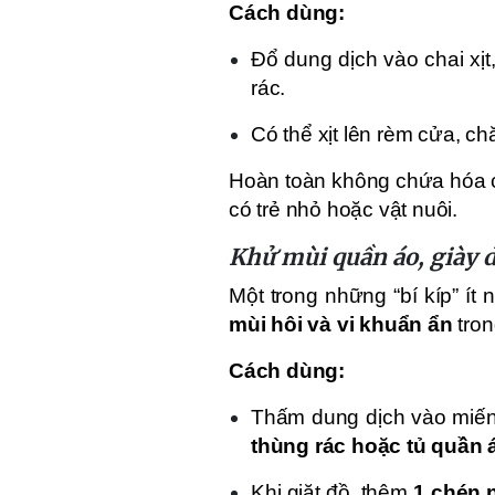
Cách dùng:
Đổ dung dịch vào chai xịt
rác.
Có thể xịt lên rèm cửa, c
Hoàn toàn không chứa hóa c
có trẻ nhỏ hoặc vật nuôi.
Khử mùi quần áo, giày d
Một trong những “bí kíp” ít
mùi hôi và vi khuẩn ẩn
tron
Cách dùng:
Thấm dung dịch vào miến
thùng rác hoặc tủ quần 
Khi giặt đồ, thêm
1 chén 