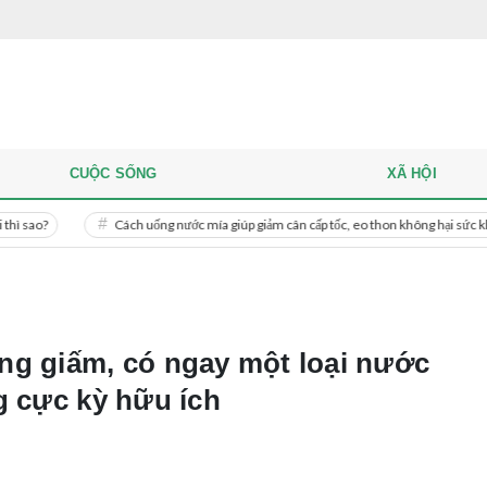
CUỘC SỐNG
XÃ HỘI
Cách uống nước mía giúp giảm cân cấp tốc, eo thon không hại sức khỏe
ng giấm, có ngay một loại nước
g cực kỳ hữu ích