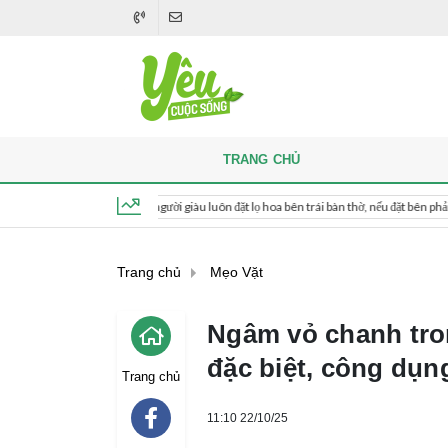
TRANG CHỦ
Khi thắp hương, người giàu luôn đặt lọ hoa bên trái bàn thờ, nếu đặt bên phải thì sao?
Chủ nhật, ngày 9 tháng 8, 2026, 13:55:50
Trang chủ
Mẹo Vặt
Ngâm vỏ chanh tro
đặc biệt, công dụn
Trang chủ
11:10 22/10/25