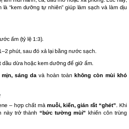
 là “kem dưỡng tự nhiên” giúp làm sạch và làm dịu
ớc ấm (tỷ lệ 1:3).
–2 phút, sau đó xả lại bằng nước sạch.
út dầu dừa hoặc kem dưỡng để giữ ẩm.
mịn, sáng da
và hoàn toàn
không còn mùi khó
n
ene – hợp chất mà
muỗi, kiến, gián rất “ghét”
. Khi
h này trở thành
“bức tường mùi”
khiến côn trùng