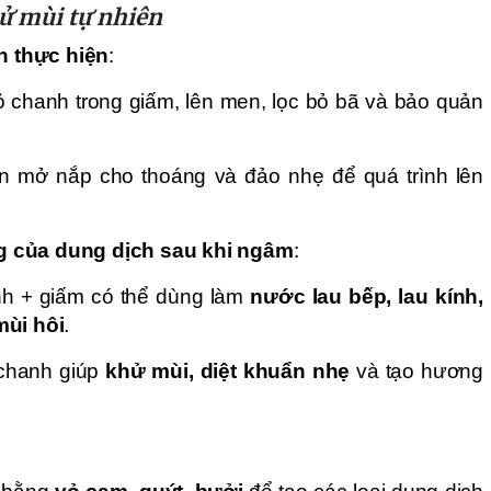
hử mùi tự nhiên
h thực hiện
:
 chanh trong giấm, lên men, lọc bỏ bã và bảo quản
cần mở nắp cho thoáng và đảo nhẹ để quá trình lên
ng của dung dịch sau khi ngâm
:
nh + giấm có thể dùng làm
nước lau bếp, lau kính,
mùi hôi
.
 chanh giúp
khử mùi, diệt khuẩn nhẹ
và tạo hương