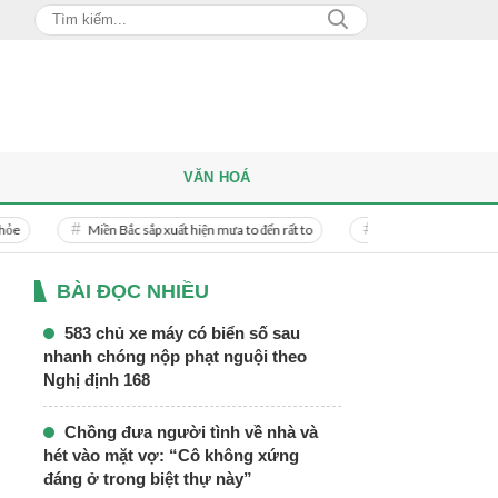
VĂN HOÁ
Miền Bắc sắp xuất hiện mưa to đến rất to
Danh tính người phụ nữ bị bạn t
BÀI ĐỌC NHIỀU
583 chủ xe máy có biển số sau
nhanh chóng nộp phạt nguội theo
Nghị định 168
Chồng đưa người tình về nhà và
hét vào mặt vợ: “Cô không xứng
đáng ở trong biệt thự này”