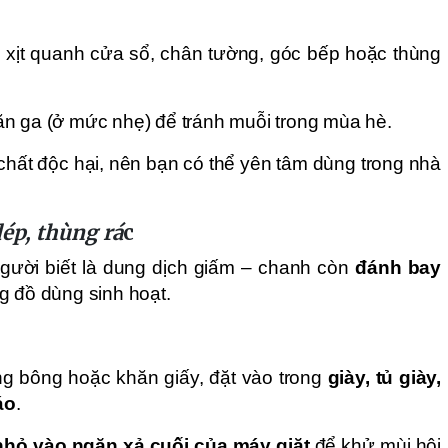
, xịt quanh cửa sổ, chân tường, góc bếp hoặc thùng
hăn ga (ở mức nhẹ) để tránh muỗi trong mùa hè.
hất độc hại, nên bạn có thể yên tâm dùng trong nhà
ép, thùng rá
c
 người biết là dung dịch giấm – chanh còn
đánh bay
g đồ dùng sinh hoạt.
g bông hoặc khăn giấy, đặt vào trong
giày, tủ giày,
áo
.
nhỏ vào ngăn xả cuối của máy giặt
để khử mùi hôi