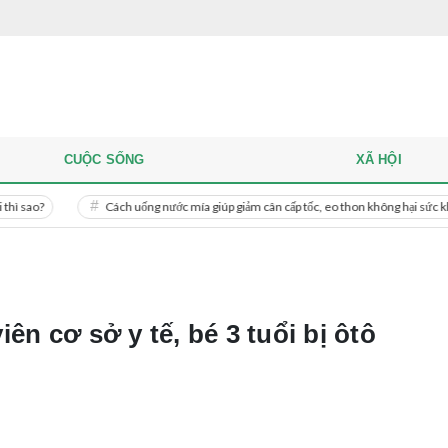
CUỘC SỐNG
XÃ HỘI
Cách uống nước mía giúp giảm cân cấp tốc, eo thon không hại sức khỏe
ên cơ sở y tế, bé 3 tuổi bị ôtô