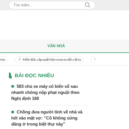
VĂN HOÁ
Miền Bắc sắp xuất hiện mưa to đến rất to
Danh tính người phụ nữ bị bạn tra
BÀI ĐỌC NHIỀU
583 chủ xe máy có biển số sau
nhanh chóng nộp phạt nguội theo
Nghị định 168
Chồng đưa người tình về nhà và
hét vào mặt vợ: “Cô không xứng
đáng ở trong biệt thự này”