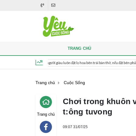
TRANG CHỦ
Khi thắp hương, người giàu luôn đặt lọ hoa bên trái bàn thờ, nếu đặt bên phải thì sao?
Thứ 6, ngày 7 tháng 8, 2026, 06:42:56
Trang chủ
Cuộc Sống
Chơi trong khuôn vi
t:ông tuvong
Trang chủ
09:07 31/07/25