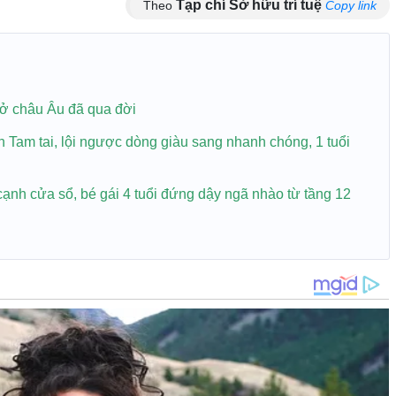
Tạp chí Sở hữu trí tuệ
Theo
Copy link
 ở châu Âu đã qua đời
n Tam tai, lội ngược dòng giàu sang nhanh chóng, 1 tuổi
 cạnh cửa sổ, bé gái 4 tuổi đứng dậy ngã nhào từ tầng 12