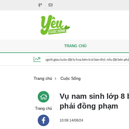
TRANG CHỦ
i thắp hương, người giàu luôn đặt lọ hoa bên trái bàn thờ, nếu đặt bên phải thì sao?
Thứ 7, ngày 8 tháng 8, 2026, 11:52:09
Trang chủ
Cuộc Sống
Vụ nam sinh lớp 8 
phải đồng phạm
Trang chủ
10:08 14/08/24