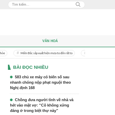
VĂN HOÁ
iền Bắc sắp xuất hiện mưa to đến rất to
Danh tính người phụ nữ bị bạn trai do
BÀI ĐỌC NHIỀU
583 chủ xe máy có biển số sau
nhanh chóng nộp phạt nguội theo
Nghị định 168
Chồng đưa người tình về nhà và
hét vào mặt vợ: “Cô không xứng
đáng ở trong biệt thự này”