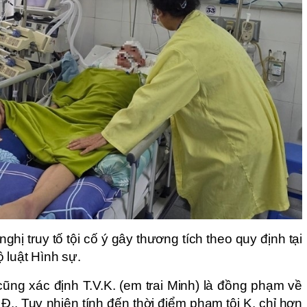
ghị truy tố tội cố ý gây thương tích theo quy định tại
 luật Hình sự.
cũng xác định T.V.K. (em trai Minh) là đồng phạm về
Đ.. Tuy nhiên tính đến thời điểm phạm tội K. chỉ hơn