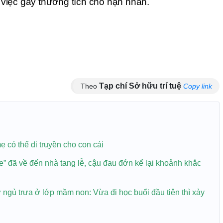
việc gây thương tích cho nạn nhân.
Tạp chí Sở hữu trí tuệ
Theo
Copy link
 có thể di truyền cho con cái
xe” đã về đến nhà tang lễ, cậu đau đớn kể lại khoảnh khắc
ờ ngủ trưa ở lớp mầm non: Vừa đi học buổi đầu tiên thì xảy