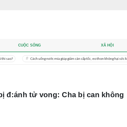
CUỘC SỐNG
XÃ HỘI
Cách uống nước mía giúp giảm cân cấp tốc, eo thon không hại sức khỏe
M
bị đ:ánh tử vong: Cha bị can không