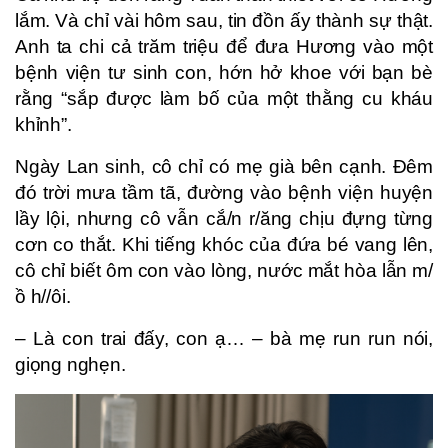
lắm. Và chỉ vài hôm sau, tin đồn ấy thành sự thật.
Anh ta chi cả trăm triệu để đưa Hương vào một
bệnh viện tư sinh con, hớn hở khoe với bạn bè
rằng “sắp được làm bố của một thằng cu kháu
khỉnh”.
Ngày Lan sinh, cô chỉ có mẹ già bên cạnh. Đêm
đó trời mưa tầm tã, đường vào bệnh viện huyện
lầy lội, nhưng cô vẫn cắ/n r/ăng chịu đựng từng
cơn co thắt. Khi tiếng khóc của đứa bé vang lên,
cô chỉ biết ôm con vào lòng, nước mắt hòa lẫn m/
ồ h//ôi.
– Là con trai đấy, con ạ… – bà mẹ run run nói,
giọng nghẹn.