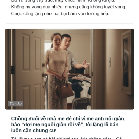
Không hy vọng quá nhiều, nhưng cũng không tuyệt vọng.
Cuộc sống lặng như hạt bụi bám vào tường bếp.
Tâm Sự
Chồng đuổi về nhà mẹ đẻ chỉ vì mẹ anh nổi giận,
bảo “đợi mẹ nguôi giận rồi về”, tôi lặng lẽ bán
luôn căn chung cư