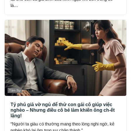
là…
Tâm Sự
Tỷ phú giả vờ ngủ để thử con gái cô giúp việc
nghèo – Nhưng điều cô bé làm khiến ông ch-ết
lặng!
“Người ta giàu có thường mang theo lòng nghi ngờ, kẻ
nghèo khó lại ôm trọn sự chân thành.”