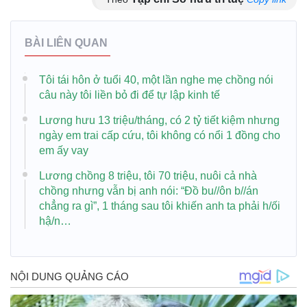
BÀI LIÊN QUAN
Tôi tái hôn ở tuổi 40, một lần nghe mẹ chồng nói
câu này tôi liền bỏ đi để tự lập kinh tế
Lương hưu 13 triệu/tháng, có 2 tỷ tiết kiệm nhưng
ngày em trai cấp cứu, tôi không có nổi 1 đồng cho
em ấy vay
Lương chồng 8 triệu, tôi 70 triệu, nuôi cả nhà
chồng nhưng vẫn bị anh nói: “Đồ bu//ôn b//án
chẳng ra gì”, 1 tháng sau tôi khiến anh ta phải h/ối
hậ/n…