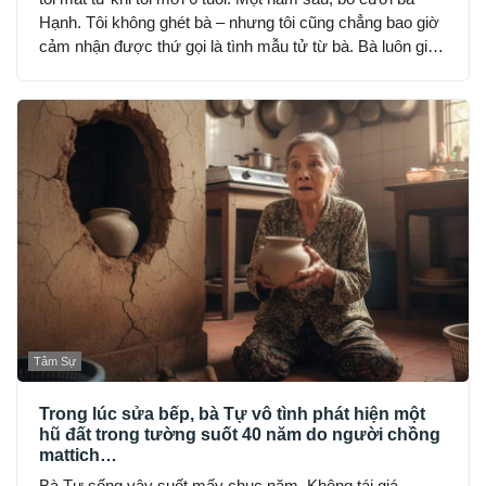
Hạnh. Tôi không ghét bà – nhưng tôi cũng chẳng bao giờ
cảm nhận được thứ gọi là tình mẫu tử từ bà. Bà luôn giữ
khoảng cách: đúng bổn phận, nhưng lạnh lùng và nghiêm
khắc đến sợ.
Tâm Sự
Trong lúc sửa bếp, bà Tự vô tình phát hiện một
hũ đất trong tường suốt 40 năm do người chồng
mattich…
Bà Tự sống vậy suốt mấy chục năm. Không tái giá.