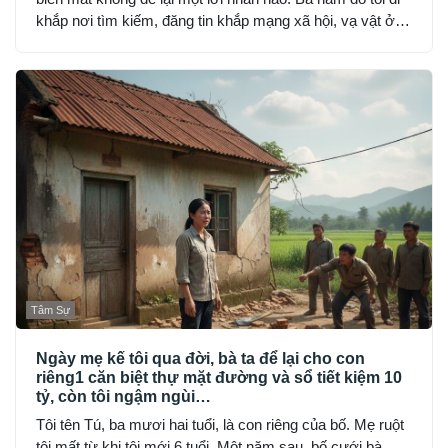
khắp nơi tìm kiếm, đăng tin khắp mạng xã hội, vạ vật ở
đồn công an, hỏi từng người quen, nhưng không ai thấy
My… như thể cô bốc hơi khỏi thế gian.
Tâm Sự
Ngày mẹ kế tôi qua đời, bà ta để lại cho con
riêng1 căn biệt thự mặt đường và sổ tiết kiệm 10
tỷ, còn tôi ngậm ngùi…
Tôi tên Tú, ba mươi hai tuổi, là con riêng của bố. Mẹ ruột
tôi mất từ khi tôi mới 6 tuổi. Một năm sau, bố cưới bà