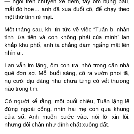
— ngồi trên chuyến xe đêm, tay ôm bụng bầu,
mắt đỏ hoe… anh đã xua đuổi cô, để chạy theo
một thứ tình rẻ mạt.
Một tháng sau, khi tin tức về việc “Tuấn bị nhân
tình lừa tiền và con không phải của mình” lan
khắp khu phố, anh ta chẳng dám ngẩng mặt lên
nhìn ai.
Lan vẫn im lặng, ôm con trai nhỏ trong căn nhà
quê đơn sơ. Mỗi buổi sáng, cô ra vườn phơi tã,
nụ cười dịu dàng như chưa từng có vết thương
nào trong tim.
Có người kể rằng, một buổi chiều, Tuấn lặng lẽ
đứng ngoài cổng, nhìn hai mẹ con qua khung
cửa sổ. Anh muốn bước vào, nói lời xin lỗi,
nhưng đôi chân như dính chặt xuống đất.