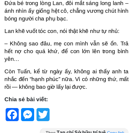
Đứa bé trong lòng Lan, đôi mắt sáng long lanh –
ánh nhìn ấy giống hệt cô, chẳng vương chút hình
bóng người cha phụ bạc.
Lan khẽ vuốt tóc con, nói thật khẽ như tự nhủ:
– Không sao đâu, mẹ con mình vẫn sẽ ổn. Trả
hết nợ cho quá khứ, để con lớn lên trong bình
yên…
Còn Tuấn, kể từ ngày ấy, không ai thấy anh ta
nhắc đến “hạnh phúc” nữa. Vì có những thứ, mất
rồi — không bao giờ lấy lại được.
Chia sẻ bài viết:
Facebook
Messenger
Twitter
Tạp chí Sở hữu trí tuệ
Theo
Copy link