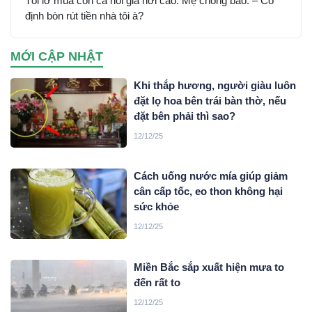
Tôi lỡ mua con cá hồi giá hơi cao. Mẹ chồng bảo: – Cô
định bòn rút tiền nhà tôi à?
MỚI CẬP NHẬT
Khi thắp hương, người giàu luôn
đặt lọ hoa bên trái bàn thờ, nếu
đặt bên phải thì sao?
12/12/25
Cách uống nước mía giúp giảm
cân cấp tốc, eo thon không hại
sức khỏe
12/12/25
Miền Bắc sắp xuất hiện mưa to
đến rất to
12/12/25