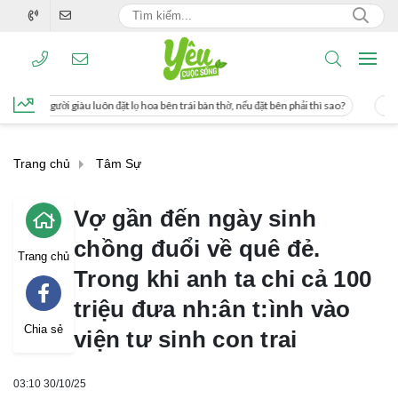
 đặt lọ hoa bên trái bàn thờ, nếu đặt bên phải thì sao?
Cách uống nước mía giú
Trang chủ
Tâm Sự
Vợ gần đến ngày sinh
chồng đuổi về quê đẻ.
Trang chủ
Trong khi anh ta chi cả 100
triệu đưa nh:ân t:ình vào
Chia sẻ
viện tư sinh con trai
03:10 30/10/25