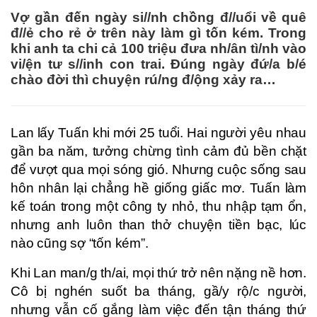
Vợ gần đến ngày si//nh chồng đ//uổi về quê
đ//ẻ cho rẻ ở trên này làm gì tốn kém. Trong
khi anh ta chi cả 100 triệu đưa nh/ân tì/nh vào
vi/ện tư s//inh con trai. Đúng ngày đứ/a b/é
chào đời thì chuyện rú/ng đ/ộng xảy ra…
Lan lấy Tuấn khi mới 25 tuổi. Hai người yêu nhau
gần ba năm, tưởng chừng tình cảm đủ bền chặt
để vượt qua mọi sóng gió. Nhưng cuộc sống sau
hôn nhân lại chẳng hề giống giấc mơ. Tuấn làm
kế toán trong một công ty nhỏ, thu nhập tạm ổn,
nhưng anh luôn than thở chuyện tiền bạc, lúc
nào cũng sợ “tốn kém”.
Khi Lan man/g th/ai, mọi thứ trở nên nặng nề hơn.
Cô bị nghén suốt ba tháng, gầ/y rộ/c người,
nhưng vẫn cố gắng làm việc đến tận tháng thứ