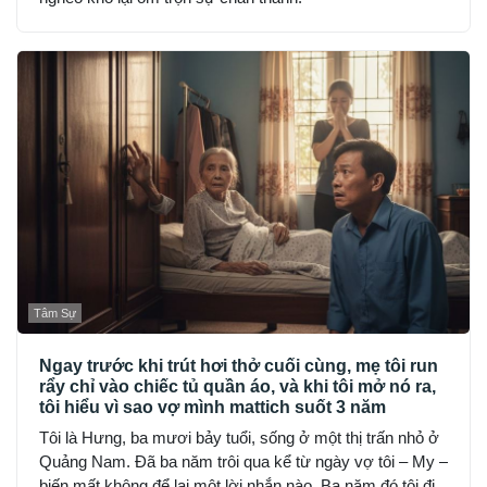
Tâm Sự
Ngay trước khi trút hơi thở cuối cùng, mẹ tôi run
rẩy chỉ vào chiếc tủ quần áo, và khi tôi mở nó ra,
tôi hiểu vì sao vợ mình mattich suốt 3 năm
Tôi là Hưng, ba mươi bảy tuổi, sống ở một thị trấn nhỏ ở
Quảng Nam. Đã ba năm trôi qua kể từ ngày vợ tôi – My –
biến mất không để lại một lời nhắn nào. Ba năm đó tôi đi