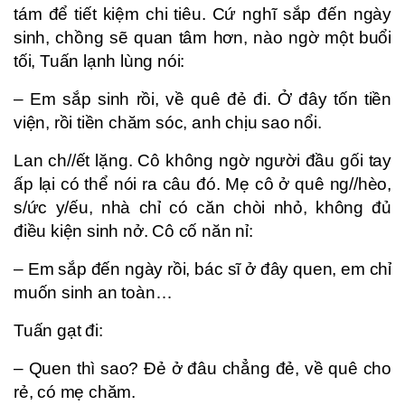
tám để tiết kiệm chi tiêu. Cứ nghĩ sắp đến ngày
sinh, chồng sẽ quan tâm hơn, nào ngờ một buổi
tối, Tuấn lạnh lùng nói:
– Em sắp sinh rồi, về quê đẻ đi. Ở đây tốn tiền
viện, rồi tiền chăm sóc, anh chịu sao nổi.
Lan ch//ết lặng. Cô không ngờ người đầu gối tay
ấp lại có thể nói ra câu đó. Mẹ cô ở quê ng//hèo,
s/ức y/ếu, nhà chỉ có căn chòi nhỏ, không đủ
điều kiện sinh nở. Cô cố năn nỉ:
– Em sắp đến ngày rồi, bác sĩ ở đây quen, em chỉ
muốn sinh an toàn…
Tuấn gạt đi:
– Quen thì sao? Đẻ ở đâu chẳng đẻ, về quê cho
rẻ, có mẹ chăm.