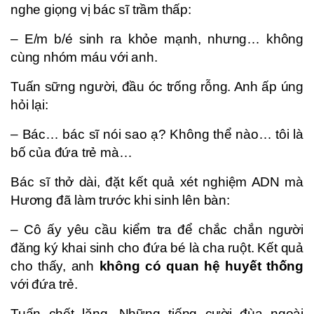
nghe giọng vị bác sĩ trầm thấp:
– E/m b/é sinh ra khỏe mạnh, nhưng… không
cùng nhóm máu với anh.
Tuấn sững người, đầu óc trống rỗng. Anh ấp úng
hỏi lại:
– Bác… bác sĩ nói sao ạ? Không thể nào… tôi là
bố của đứa trẻ mà…
Bác sĩ thở dài, đặt kết quả xét nghiệm ADN mà
Hương đã làm trước khi sinh lên bàn:
– Cô ấy yêu cầu kiểm tra để chắc chắn người
đăng ký khai sinh cho đứa bé là cha ruột. Kết quả
cho thấy, anh
không có quan hệ huyết thống
với đứa trẻ.
Tuấn chết lặng. Những tiếng cười đùa ngoài