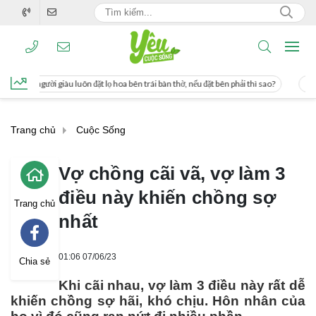
t lọ hoa bên trái bàn thờ, nếu đặt bên phải thì sao?
Cách uống nước mía giúp g
Trang chủ
Cuộc Sống
Vợ chồng cãi vã, vợ làm 3
điều này khiến chồng sợ
Trang chủ
nhất
01:06 07/06/23
Chia sẻ
Khi cãi nhau, vợ làm 3 điều này rất dễ
khiến chồng sợ hãi, khó chịu. Hôn nhân của