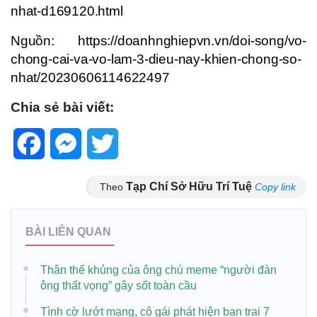
nhat-d169120.html
Nguồn: https://doanhnghiepvn.vn/doi-song/vo-
chong-cai-va-vo-lam-3-dieu-nay-khien-chong-so-
nhat/20230606114622497
Chia sẻ bài viết:
Facebook
Messenger
Twitter
Tạp Chí Sở Hữu Trí Tuệ
Theo
Copy link
BÀI LIÊN QUAN
Thân thế khủng của ông chú meme “người đàn
ông thất vọng” gây sốt toàn cầu
Tình cờ lướt mạng, cô gái phát hiện bạn trai 7