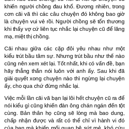
khiến người chồng đau khổ. Đương nhiên, trong
cơn cãi vã thì các câu chuyện đó không bao giờ
là chuyện vui vẻ rồi. Người chồng sẽ tổn thương
khi thấy vợ cứ liên tục nhắc lại chuyện cũ để lăng
mạ, miệt thị chồng.
Cãi nhau giữa các cặp đôi yêu nhau như một
kiểu trút bầu tâm sự. Nhưng trút bầu như thế nào
cũng nên xem xét lại. Tốt nhất, khi có vấn đề, bạn
hãy thẳng thắn nói luôn với anh ấy. Sau khi đã
giải quyết xong chuyện nào thì ngừng lại chuyện
ấy, cho qua chứ đừng nhắc lại.
Việc mỗi lần cãi vã bạn lại lôi hết chuyện cũ ra để
nói kiểu gì cũng khiến đàn ông chán ngán đến tột
cùng. Bản thân họ cũng sẽ lòng mà bao dung,
chấp nhận được và rất có thể chỉ vì hành vi đó
của bạn mà khiến mối quan hệ sứt mẻ, khó cứu