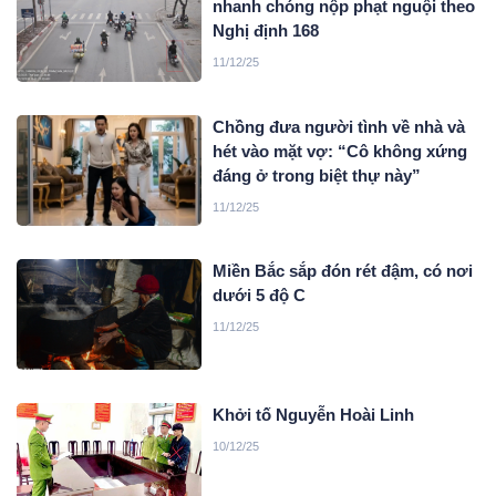
nhanh chóng nộp phạt nguội theo
Nghị định 168
11/12/25
Chồng đưa người tình về nhà và
hét vào mặt vợ: “Cô không xứng
đáng ở trong biệt thự này”
11/12/25
Miền Bắc sắp đón rét đậm, có nơi
dưới 5 độ C
11/12/25
Khởi tố Nguyễn Hoài Linh
10/12/25