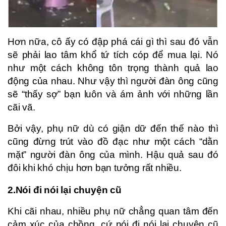
Hơn nữa, cô ấy có đập phá cái gì thì sau đó vẫn
sẽ phải lao tâm khổ tứ tích cóp để mua lại. Nó
như một cách không tôn trọng thành quả lao
động của nhau. Như vậy thì người đàn ông cũng
sẽ “thấy sợ” bạn luôn và ám ảnh với những lần
cãi vã.
Bởi vậy, phụ nữ dù có giận dữ đến thế nào thì
cũng đừng trút vào đồ đạc như một cách “dằn
mặt” người đàn ông của mình. Hậu quả sau đó
đôi khi khó chịu hơn bạn tưởng rất nhiều.
2.Nói đi nói lại chuyện cũ
Khi cãi nhau, nhiều phụ nữ chẳng quan tâm đến
cảm xúc của chồng, cứ nói đi nói lại chuyện cũ