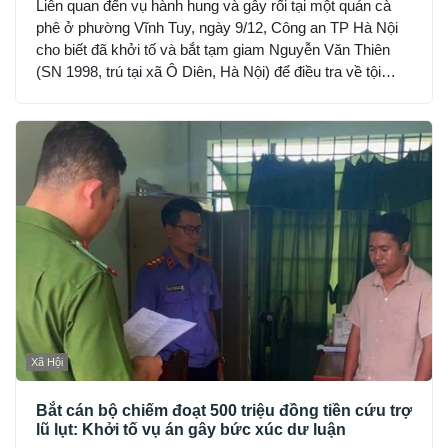
Liên quan đến vụ hành hung và gây rối tại một quán cà
phê ở phường Vĩnh Tuy, ngày 9/12, Công an TP Hà Nội
cho biết đã khởi tố và bắt tạm giam Nguyễn Văn Thiên
(SN 1998, trú tại xã Ô Diên, Hà Nội) để điều tra về tội
“Gây rối trật tự công cộng”.
Xã Hội
Bắt cán bộ chiếm đoạt 500 triệu đồng tiền cứu trợ
lũ lụt: Khởi tố vụ án gây bức xúc dư luận