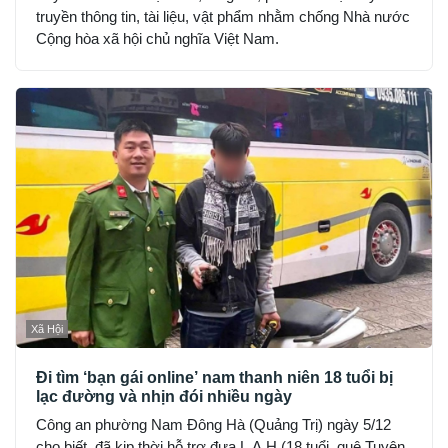
truyền thông tin, tài liệu, vật phẩm nhằm chống Nhà nước
Cộng hòa xã hội chủ nghĩa Việt Nam.
Xã Hội
Đi tìm ‘bạn gái online’ nam thanh niên 18 tuổi bị
lạc đường và nhịn đói nhiều ngày
Công an phường Nam Đông Hà (Quảng Trị) ngày 5/12
cho biết, đã kịp thời hỗ trợ đưa L.A.H (18 tuổi, quê Tuyên