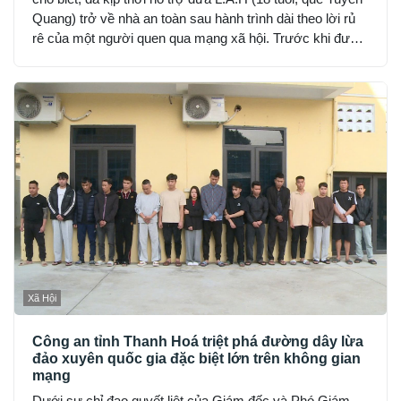
Quang) trở về nhà an toàn sau hành trình dài theo lời rủ
rê của một người quen qua mạng xã hội. Trước khi được
phát hiện, H đã hết tiền, nhịn đói suốt 2 ngày và rơi vào
trạng thái hoảng loạn.
Xã Hội
Công an tỉnh Thanh Hoá triệt phá đường dây lừa
đảo xuyên quốc gia đặc biệt lớn trên không gian
mạng
Dưới sự chỉ đạo quyết liệt của Giám đốc và Phó Giám