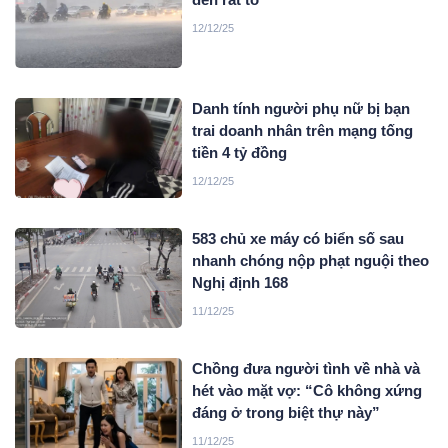
12/12/25
Danh tính người phụ nữ bị bạn
trai doanh nhân trên mạng tống
tiền 4 tỷ đồng
12/12/25
583 chủ xe máy có biển số sau
nhanh chóng nộp phạt nguội theo
Nghị định 168
11/12/25
Chồng đưa người tình về nhà và
hét vào mặt vợ: “Cô không xứng
đáng ở trong biệt thự này”
11/12/25