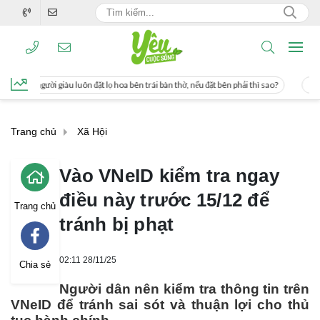
đặt lọ hoa bên trái bàn thờ, nếu đặt bên phải thì sao?
Cách uống nước mía giúp
Trang chủ
Xã Hội
Vào VNeID kiểm tra ngay
điều này trước 15/12 để
Trang chủ
tránh bị phạt
02:11 28/11/25
Chia sẻ
Người dân nên kiểm tra thông tin trên
VNeID để tránh sai sót và thuận lợi cho thủ