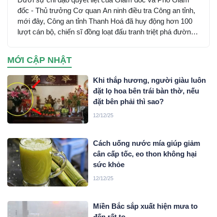
đốc - Thủ trưởng Cơ quan An ninh điều tra Công an tỉnh,
mới đây, Công an tỉnh Thanh Hoá đã huy động hơn 100
lượt cán bộ, chiến sĩ đồng loạt đấu tranh triệt phá đường
dây sử dụng mạng máy tính, mạng internet, phương tiện
điện tử lừa đảo chiếm đoạt tài sản trên không gian mạng
MỚI CẬP NHẬT
xuyên quốc gia do đối tượng Mai Văn Tới, sinh năm 2001
trú tại xã Nga Sơn, tỉnh Thanh Hoá cầm đầu…
Khi thắp hương, người giàu luôn
đặt lọ hoa bên trái bàn thờ, nếu
đặt bên phải thì sao?
12/12/25
Cách uống nước mía giúp giảm
cân cấp tốc, eo thon không hại
sức khỏe
12/12/25
Miền Bắc sắp xuất hiện mưa to
đến rất to