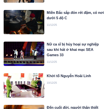
Miền Bắc sắp đón rét đậm, có nơi
dưới 5 độ C
11/12/25
Nữ ca sĩ bị hủy hoại sự nghiệp
sau khi hát ở khai mạc SEA
Games 33
11/12/25
Khởi tố Nguyễn Hoài Linh
10/12/25
Đến cuối đời, người thân thiết