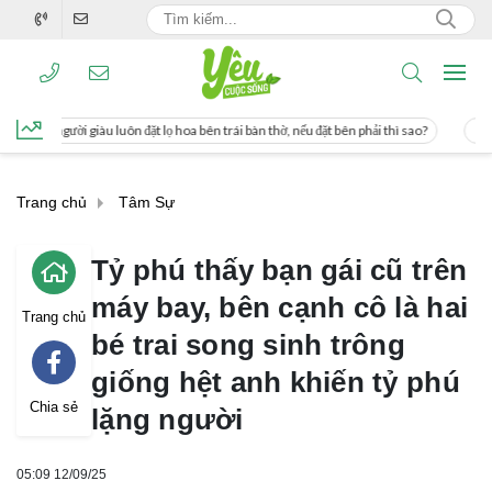
lọ hoa bên trái bàn thờ, nếu đặt bên phải thì sao?
Cách uống nước mía giúp gi
Trang chủ
Tâm Sự
Tỷ phú thấy bạn gái cũ trên
máy bay, bên cạnh cô là hai
Trang chủ
bé trai song sinh trông
giống hệt anh khiến tỷ phú
Chia sẻ
lặng người
05:09 12/09/25