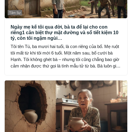
Tâm Sự
Ngày mẹ kế tôi qua đời, bà ta để lại cho con
riêng1 căn biệt thự mặt đường và sổ tiết kiệm 10
tỷ, còn tôi ngậm ngùi…
Tôi tên Tú, ba mươi hai tuổi, là con riêng của bố. Mẹ ruột
tôi mất từ khi tôi mới 6 tuổi. Một năm sau, bố cưới bà
Hạnh. Tôi không ghét bà – nhưng tôi cũng chẳng bao giờ
cảm nhận được thứ gọi là tình mẫu tử từ bà. Bà luôn giữ
khoảng cách: đúng bổn phận, nhưng lạnh lùng và nghiêm
khắc đến sợ.