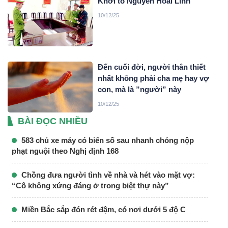
Khởi tố Nguyễn Hoài Linh
10/12/25
Đến cuối đời, người thân thiết
nhất không phải cha mẹ hay vợ
con, mà là ”người” này
10/12/25
BÀI ĐỌC NHIỀU
583 chủ xe máy có biển số sau nhanh chóng nộp
phạt nguội theo Nghị định 168
Chồng đưa người tình về nhà và hét vào mặt vợ:
“Cô không xứng đáng ở trong biệt thự này”
Miền Bắc sắp đón rét đậm, có nơi dưới 5 độ C