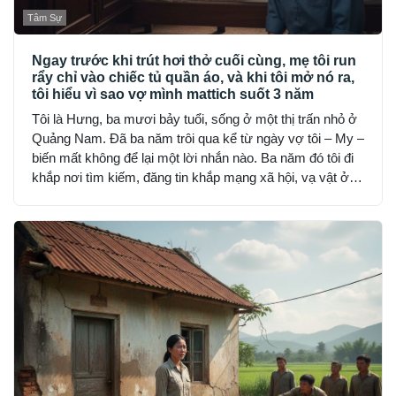
Tâm Sự
Ngay trước khi trút hơi thở cuối cùng, mẹ tôi run
rẩy chỉ vào chiếc tủ quần áo, và khi tôi mở nó ra,
tôi hiểu vì sao vợ mình mattich suốt 3 năm
Tôi là Hưng, ba mươi bảy tuổi, sống ở một thị trấn nhỏ ở
Quảng Nam. Đã ba năm trôi qua kể từ ngày vợ tôi – My –
biến mất không để lại một lời nhắn nào. Ba năm đó tôi đi
khắp nơi tìm kiếm, đăng tin khắp mạng xã hội, vạ vật ở
đồn công an, hỏi từng người quen, nhưng không ai thấy
My… như thể cô bốc hơi khỏi thế gian.