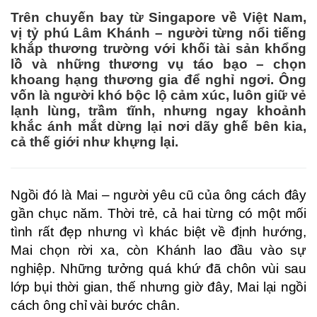
Trên chuyến bay từ Singapore về Việt Nam,
vị tỷ phú Lâm Khánh – người từng nổi tiếng
khắp thương trường với khối tài sản khổng
lồ và những thương vụ táo bạo – chọn
khoang hạng thương gia để nghỉ ngơi. Ông
vốn là người khó bộc lộ cảm xúc, luôn giữ vẻ
lạnh lùng, trầm tĩnh, nhưng ngay khoảnh
khắc ánh mắt dừng lại nơi dãy ghế bên kia,
cả thế giới như khựng lại.
Ngồi đó là Mai – người yêu cũ của ông cách đây
gần chục năm. Thời trẻ, cả hai từng có một mối
tình rất đẹp nhưng vì khác biệt về định hướng,
Mai chọn rời xa, còn Khánh lao đầu vào sự
nghiệp. Những tưởng quá khứ đã chôn vùi sau
lớp bụi thời gian, thế nhưng giờ đây, Mai lại ngồi
cách ông chỉ vài bước chân.