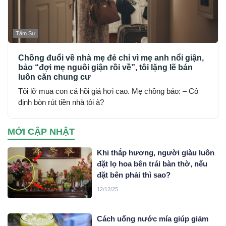
Tâm Sự
Chồng đuổi về nhà mẹ đẻ chỉ vì mẹ anh nổi giận,
bảo “đợi mẹ nguôi giận rồi về”, tôi lặng lẽ bán
luôn căn chung cư
Tôi lỡ mua con cá hồi giá hơi cao. Mẹ chồng bảo: – Cô
định bòn rút tiền nhà tôi à?
MỚI CẬP NHẬT
Khi thắp hương, người giàu luôn
đặt lọ hoa bên trái bàn thờ, nếu
đặt bên phải thì sao?
12/12/25
Cách uống nước mía giúp giảm