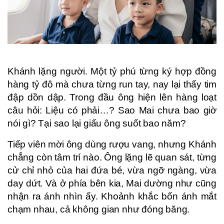
Khánh lặng người. Một tỷ phú từng ký hợp đồng
hàng tỷ đô mà chưa từng run tay, nay lại thấy tim
đập dồn dập. Trong đầu ông hiện lên hàng loạt
câu hỏi: Liệu có phải…? Sao Mai chưa bao giờ
nói gì? Tại sao lại giấu ông suốt bao năm?
Tiếp viên mời ông dùng rượu vang, nhưng Khánh
chẳng còn tâm trí nào. Ông lặng lẽ quan sát, từng
cử chỉ nhỏ của hai đứa bé, vừa ngỡ ngàng, vừa
day dứt. Và ở phía bên kia, Mai dường như cũng
nhận ra ánh nhìn ấy. Khoảnh khắc bốn ánh mắt
chạm nhau, cả không gian như đóng băng.