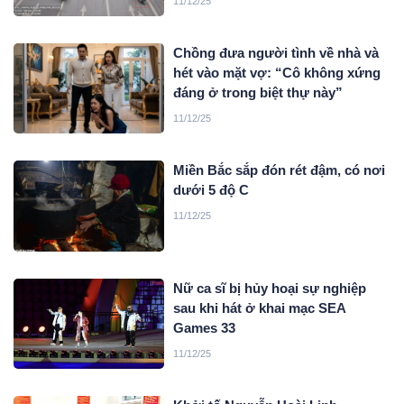
11/12/25
Chồng đưa người tình về nhà và
hét vào mặt vợ: “Cô không xứng
đáng ở trong biệt thự này”
11/12/25
Miền Bắc sắp đón rét đậm, có nơi
dưới 5 độ C
11/12/25
Nữ ca sĩ bị hủy hoại sự nghiệp
sau khi hát ở khai mạc SEA
Games 33
11/12/25