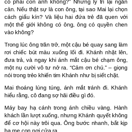
có phải con anh không?” Nhưng lý trí lại ngăn
cản. Nếu thật sự là con ông, tại sao Mai lại chọn
cách giấu kín? Và liệu hai đứa trẻ đã quen với
một thế giới không có ông, ông có quyền chen
vào không?
Trong lúc ông trăn trở, một cậu bé quay sang làm
rơi chiếc bút màu xuống lối đi. Khánh nhặt lên,
đưa trả, và ngay khi ánh mắt cậu bé chạm ông,
một nụ cười vô tư nở ra. “Cảm ơn chú.” – giọng
nói trong trẻo khiến tim Khánh như bị siết chặt.
Mai thoáng lúng túng, ánh mắt tránh đi. Khánh
hiểu rằng, cô đang sợ hãi điều gì đó.
Máy bay hạ cánh trong ánh chiều vàng. Hành
khách lần lượt xuống, nhưng Khánh quyết không
để cơ hội này trôi qua. Ông bước nhanh, bắt kịp
ba mẹ con nơi cửa ra.